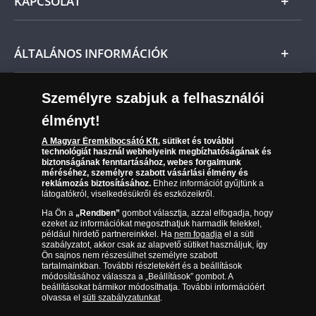
KAPCSOLAT
Magyar
Fizetés
Nemzetközi
Csomagolási és postaköltség
Ügyfélszolgálat
ÁLTALÁNOS INFORMÁCIÓK
Szállítási módok
Leiratkozás a hírlevélről
Kézbesítés
Karrier
Személyre szabjuk a felhasználói
Sütik (cookies) használata
Reklamáció
élményt!
06 80 888 889
Süti (cookies)
Beállítások
Visszaküldés
A Magyar Éremkibocsátó Kft.
sütiket és további
Társaságunkról
technológiát használ webhelyeink megbízhatóságának és
(díjmentesen hívható hétfőtől csütörtökig 9.00 és 17.00
Elállási űrlap
biztonságának fenntartásához, webes forgalmunk
Az érmék és érmek ára és értéke
óra között, péntekenként 9.00 és 15.00 óra között)
méréséhez, személyre szabott vásárlási élmény és
reklámozás biztosításához.
Ehhez információt gyűjtünk a
látogatókról, viselkedésükről és eszközeikről.
Gyakran ismételt kérdések
Ha Ön a
„Rendben”
gombot választja, azzal elfogadja, hogy
Adatkezelés
ezeket az információkat megoszthatjuk harmadik felekkel,
például hirdető partnereinkkel. Ha
nem fogadja
el a süti
szabályzatot, akkor csak az alapvető sütiket használjuk, így
Ön sajnos nem részesülhet személyre szabott
tartalmainkban. További részletekért és a beállítások
módosításához válassza a „Beállítások” gombot. A
beállításokat bármikor módosíthatja. További információért
olvassa el
süti szabályzatunkat
.