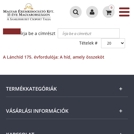
0
Írja be a címrészt
Tételek #
A Lánchíd 175. évfordulója: A híd, amely összeköt
TERMÉKKATEGÓRIÁK
Arany
VÁSÁRLÁSI INFORMÁCIÓK
Ezüst
Általános Szerződési Feltételek