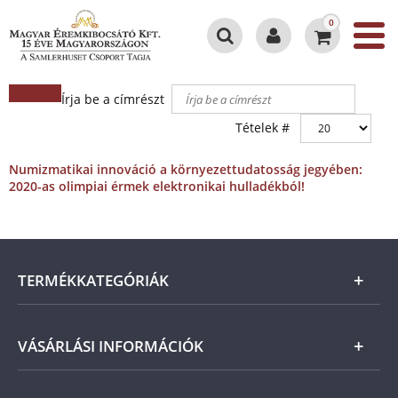
0
Írja be a címrészt
Tételek #
Numizmatikai innováció a környezettudatosság jegyében:
2020-as olimpiai érmek elektronikai hulladékból!
TERMÉKKATEGÓRIÁK
Arany
VÁSÁRLÁSI INFORMÁCIÓK
Ezüst