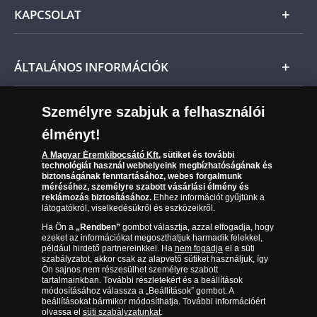
Általános Szerződési Feltételek
KAPCSOLAT
Magyar
Fizetés
Nemzetközi
Csomagolási és postaköltség
Ügyfélszolgálat
ÁLTALÁNOS INFORMÁCIÓK
Szállítási módok
Leiratkozás a hírlevélről
Kézbesítés
Karrier
Személyre szabjuk a felhasználói
Sütik (cookies) használata
Reklamáció
élményt!
06 80 888 889
Süti (cookies)
Beállítások
Visszaküldés
A Magyar Éremkibocsátó Kft.
sütiket és további
Társaságunkról
technológiát használ webhelyeink megbízhatóságának és
(díjmentesen hívható hétfőtől csütörtökig 9.00 és 17.00
Elállási űrlap
biztonságának fenntartásához, webes forgalmunk
Az érmék és érmek ára és értéke
óra között, péntekenként 9.00 és 15.00 óra között)
méréséhez, személyre szabott vásárlási élmény és
reklámozás biztosításához.
Ehhez információt gyűjtünk a
látogatókról, viselkedésükről és eszközeikről.
Gyakran ismételt kérdések
Ha Ön a
„Rendben”
gombot választja, azzal elfogadja, hogy
Adatkezelés
ezeket az információkat megoszthatjuk harmadik felekkel,
például hirdető partnereinkkel. Ha
nem fogadja
el a süti
szabályzatot, akkor csak az alapvető sütiket használjuk, így
Ön sajnos nem részesülhet személyre szabott
tartalmainkban. További részletekért és a beállítások
módosításához válassza a „Beállítások” gombot. A
beállításokat bármikor módosíthatja. További információért
olvassa el
süti szabályzatunkat
.