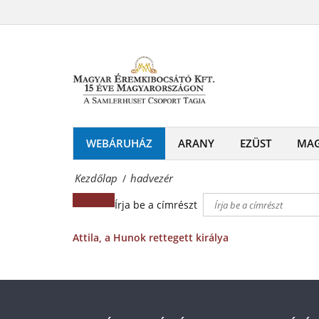
hadvezér
és
Magyar
emlékérmek
Éremkibocsátó
hivatalos
Kft.
forgalmazója!
-
Érmék
WEBÁRUHÁZ
ARANY
EZÜST
MA
és
Kezdőlap
hadvezér
/
emlékérmek
Írja be a címrészt
hivatalos
forgalmazója!
Attila, a Hunok rettegett királya