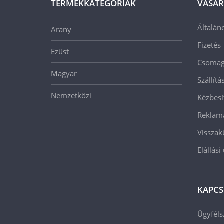
TERMÉKKATEGÓRIÁK
VÁSÁR
Általán
Arany
Fizetés
Ezüst
Csomago
Magyar
Szállít
Nemzetközi
Kézbesí
Reklam
Visszak
Elállási
KAPCS
Ügyféls