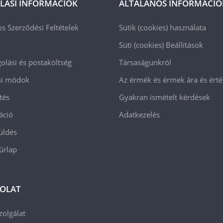
LÁSI INFORMÁCIÓK
ÁLTALÁNOS INFORMÁCIÓ
os Szerződési Feltételek
Sütik (cookies) használata
Süti (cookies)
Beállítások
lási és postaköltség
Társaságunkról
ási módok
Az érmék és érmek ára és ért
tés
Gyakran ismételt kérdések
áció
Adatkezelés
üldés
 űrlap
OLAT
zolgálat