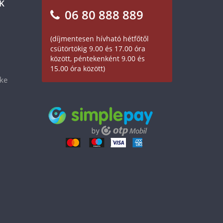
K
06 80 888 889
(díjmentesen hívható hétfőtől
csütörtökig 9.00 és 17.00 óra
között, péntekenként 9.00 és
15.00 óra között)
éke