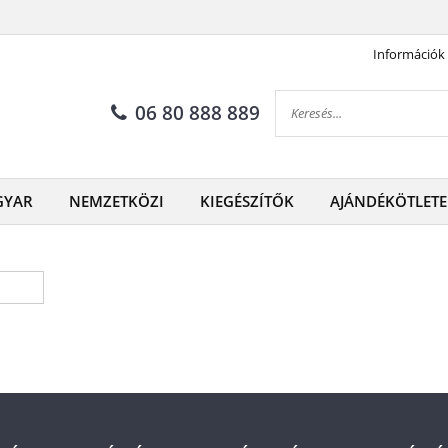
Információk
06 80 888 889
GYAR
NEMZETKÖZI
KIEGÉSZÍTŐK
AJÁNDÉKÖTLETE