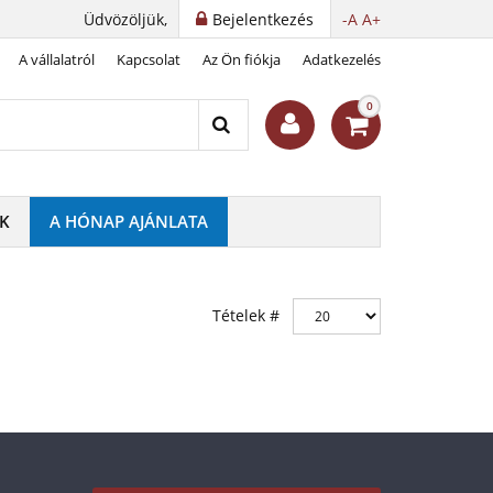
Üdvözöljük,
Bejelentkezés
-A
A+
A vállalatról
Kapcsolat
Az Ön fiókja
Adatkezelés
0
K
A HÓNAP AJÁNLATA
Tételek #