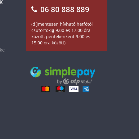
K
06 80 888 889
(díjmentesen hívható hétfőtől
csütörtökig 9.00 és 17.00 óra
között, péntekenként 9.00 és
15.00 óra között)
éke