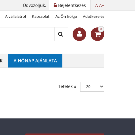
Üdvözöljük,
Bejelentkezés
-A
A+
A vállalatról
Kapcsolat
Az Ön fiókja
Adatkezelés
0
K
A HÓNAP AJÁNLATA
Tételek #