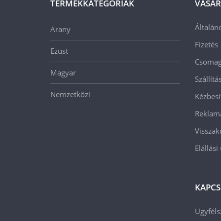
TERMÉKKATEGÓRIÁK
VÁSÁR
Általán
Arany
Fizetés
Ezüst
Csomago
Magyar
Szállít
Nemzetközi
Kézbesí
Reklam
Visszak
Elállási
KAPCS
Ügyféls