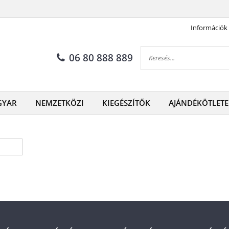
Információk
06 80 888 889
GYAR
NEMZETKÖZI
KIEGÉSZÍTŐK
AJÁNDÉKÖTLETE