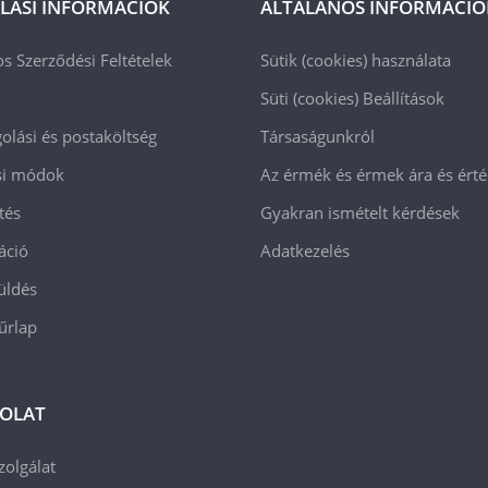
LÁSI INFORMÁCIÓK
ÁLTALÁNOS INFORMÁCIÓ
os Szerződési Feltételek
Sütik (cookies) használata
Süti (cookies)
Beállítások
lási és postaköltség
Társaságunkról
ási módok
Az érmék és érmek ára és ért
tés
Gyakran ismételt kérdések
áció
Adatkezelés
üldés
 űrlap
OLAT
zolgálat