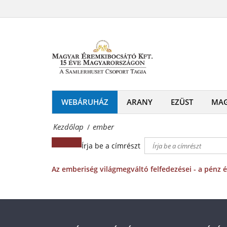
ember
és
Magyar
emlékérmek
Éremkibocsátó
hivatalos
Kft.
forgalmazója!
-
Érmék
WEBÁRUHÁZ
ARANY
EZÜST
MA
és
Kezdőlap
ember
/
emlékérmek
Írja be a címrészt
hivatalos
forgalmazója!
Az emberiség világmegváltó felfedezései - a pénz 