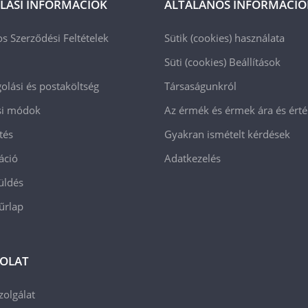
LÁSI INFORMÁCIÓK
ÁLTALÁNOS INFORMÁCIÓ
os Szerződési Feltételek
Sütik (cookies) használata
Süti (cookies)
Beállítások
lási és postaköltség
Társaságunkról
ási módok
Az érmék és érmek ára és ért
tés
Gyakran ismételt kérdések
áció
Adatkezelés
üldés
 űrlap
OLAT
zolgálat