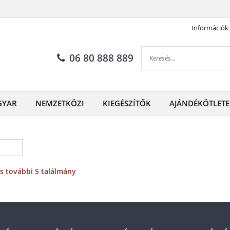
Információk
06 80 888 889
GYAR
NEMZETKÖZI
KIEGÉSZÍTŐK
AJÁNDÉKÖTLETE
és további 5 találmány