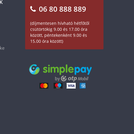
K
06 80 888 889
(díjmentesen hívható hétfőtől
csütörtökig 9.00 és 17.00 óra
között, péntekenként 9.00 és
15.00 óra között)
éke