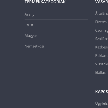
TERMÉKKATEGÓRIÁK
VÁSÁR
Általán
Arany
Fizetés
Ezüst
Csomago
Magyar
Szállít
Nemzetközi
Kézbesí
Reklam
Visszak
Elállási
KAPCS
Ügyféls