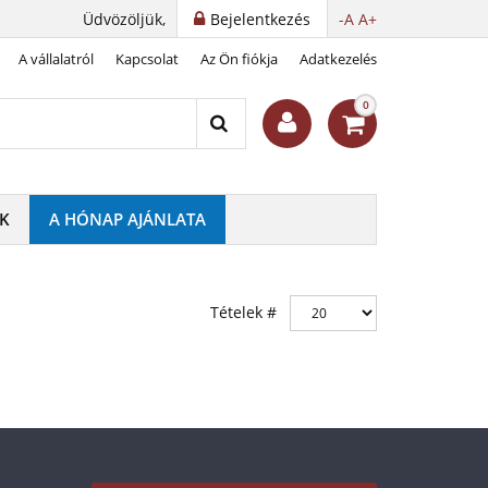
Üdvözöljük,
Bejelentkezés
-A
A+
A vállalatról
Kapcsolat
Az Ön fiókja
Adatkezelés
0
K
A HÓNAP AJÁNLATA
Tételek #