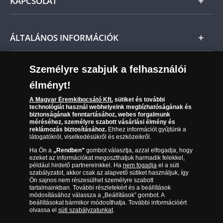
KAPCSOLAT
Magyar
Fizetés
Nemzetközi
Csomagolási és postaköltség
Ügyfélszolgálat
ÁLTALÁNOS INFORMÁCIÓK
Szállítási módok
Leiratkozás a hírlevélről
Kézbesítés
Karrier
Személyre szabjuk a felhasználói
Sütik (cookies) használata
Reklamáció
élményt!
06 80 888 889
Süti (cookies)
Beállítások
Visszaküldés
A Magyar Éremkibocsátó Kft.
sütiket és további
Társaságunkról
technológiát használ webhelyeink megbízhatóságának és
(díjmentesen hívható hétfőtől csütörtökig 9.00 és 17.00
Elállási űrlap
biztonságának fenntartásához, webes forgalmunk
Az érmék és érmek ára és értéke
óra között, péntekenként 9.00 és 15.00 óra között)
méréséhez, személyre szabott vásárlási élmény és
reklámozás biztosításához.
Ehhez információt gyűjtünk a
látogatókról, viselkedésükről és eszközeikről.
Gyakran ismételt kérdések
Ha Ön a
„Rendben”
gombot választja, azzal elfogadja, hogy
Adatkezelés
ezeket az információkat megoszthatjuk harmadik felekkel,
például hirdető partnereinkkel. Ha
nem fogadja
el a süti
szabályzatot, akkor csak az alapvető sütiket használjuk, így
Ön sajnos nem részesülhet személyre szabott
tartalmainkban. További részletekért és a beállítások
módosításához válassza a „Beállítások” gombot. A
beállításokat bármikor módosíthatja. További információért
olvassa el
süti szabályzatunkat
.