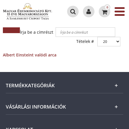
0
Írja be a címrészt
Tételek #
Albert Einsteint valódi arca
TERMÉKKATEGÓRIÁK
Arany
VÁSÁRLÁSI INFORMÁCIÓK
Ezüst
Általános Szerződési Feltételek