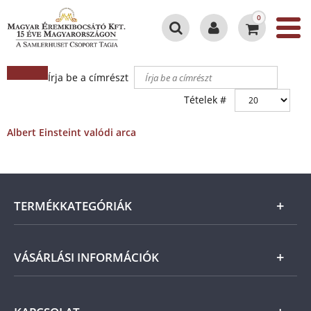
0
Írja be a címrészt
Tételek #
Albert Einsteint valódi arca
TERMÉKKATEGÓRIÁK
Arany
VÁSÁRLÁSI INFORMÁCIÓK
Ezüst
Általános Szerződési Feltételek