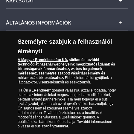
KAPCSOLAT
Magyar
Fizetés
Nemzetközi
Csomagolási és postaköltség
Ügyfélszolgálat
ÁLTALÁNOS INFORMÁCIÓK
Szállítási módok
Leiratkozás a hírlevélről
Kézbesítés
Karrier
Személyre szabjuk a felhasználói
Sütik (cookies) használata
Reklamáció
élményt!
06 80 888 889
Süti (cookies)
Beállítások
Visszaküldés
A Magyar Éremkibocsátó Kft.
sütiket és további
Társaságunkról
technológiát használ webhelyeink megbízhatóságának és
(díjmentesen hívható hétfőtől csütörtökig 9.00 és 17.00
Elállási űrlap
biztonságának fenntartásához, webes forgalmunk
Az érmék és érmek ára és értéke
óra között, péntekenként 9.00 és 15.00 óra között)
méréséhez, személyre szabott vásárlási élmény és
reklámozás biztosításához.
Ehhez információt gyűjtünk a
látogatókról, viselkedésükről és eszközeikről.
Gyakran ismételt kérdések
Ha Ön a
„Rendben”
gombot választja, azzal elfogadja, hogy
Adatkezelés
ezeket az információkat megoszthatjuk harmadik felekkel,
például hirdető partnereinkkel. Ha
nem fogadja
el a süti
szabályzatot, akkor csak az alapvető sütiket használjuk, így
Ön sajnos nem részesülhet személyre szabott
tartalmainkban. További részletekért és a beállítások
módosításához válassza a „Beállítások” gombot. A
beállításokat bármikor módosíthatja. További információért
olvassa el
süti szabályzatunkat
.