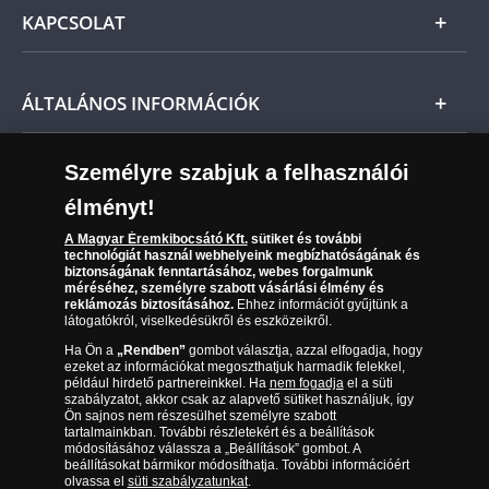
Általános Szerződési Feltételek
KAPCSOLAT
Magyar
Fizetés
Nemzetközi
Csomagolási és postaköltség
Ügyfélszolgálat
ÁLTALÁNOS INFORMÁCIÓK
Szállítási módok
Leiratkozás a hírlevélről
Kézbesítés
Karrier
Személyre szabjuk a felhasználói
Sütik (cookies) használata
Reklamáció
élményt!
06 80 888 889
Süti (cookies)
Beállítások
Visszaküldés
A Magyar Éremkibocsátó Kft.
sütiket és további
Társaságunkról
technológiát használ webhelyeink megbízhatóságának és
(díjmentesen hívható hétfőtől csütörtökig 9.00 és 17.00
Elállási űrlap
biztonságának fenntartásához, webes forgalmunk
Az érmék és érmek ára és értéke
óra között, péntekenként 9.00 és 15.00 óra között)
méréséhez, személyre szabott vásárlási élmény és
reklámozás biztosításához.
Ehhez információt gyűjtünk a
látogatókról, viselkedésükről és eszközeikről.
Gyakran ismételt kérdések
Ha Ön a
„Rendben”
gombot választja, azzal elfogadja, hogy
Adatkezelés
ezeket az információkat megoszthatjuk harmadik felekkel,
például hirdető partnereinkkel. Ha
nem fogadja
el a süti
szabályzatot, akkor csak az alapvető sütiket használjuk, így
Ön sajnos nem részesülhet személyre szabott
tartalmainkban. További részletekért és a beállítások
módosításához válassza a „Beállítások” gombot. A
beállításokat bármikor módosíthatja. További információért
olvassa el
süti szabályzatunkat
.