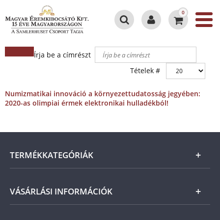
0
Írja be a címrészt
Tételek #
Numizmatikai innováció a környezettudatosság jegyében:
2020-as olimpiai érmek elektronikai hulladékból!
TERMÉKKATEGÓRIÁK
Arany
VÁSÁRLÁSI INFORMÁCIÓK
Ezüst