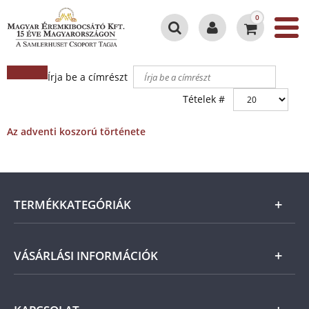
0
Írja be a címrészt
Tételek #
Az adventi koszorú története
TERMÉKKATEGÓRIÁK
Arany
VÁSÁRLÁSI INFORMÁCIÓK
Ezüst
Általános Szerződési Feltételek