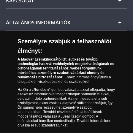
KAPCSOLAT
Magyar
Fizetés
Nemzetközi
Csomagolási és postaköltség
Ügyfélszolgálat
ÁLTALÁNOS INFORMÁCIÓK
Szállítási módok
Leiratkozás a hírlevélről
Kézbesítés
Karrier
Személyre szabjuk a felhasználói
Sütik (cookies) használata
Reklamáció
élményt!
06 80 888 889
Süti (cookies)
Beállítások
Visszaküldés
A Magyar Éremkibocsátó Kft.
sütiket és további
Társaságunkról
technológiát használ webhelyeink megbízhatóságának és
(díjmentesen hívható hétfőtől csütörtökig 9.00 és 17.00
Elállási űrlap
biztonságának fenntartásához, webes forgalmunk
Az érmék és érmek ára és értéke
óra között, péntekenként 9.00 és 15.00 óra között)
méréséhez, személyre szabott vásárlási élmény és
reklámozás biztosításához.
Ehhez információt gyűjtünk a
látogatókról, viselkedésükről és eszközeikről.
Gyakran ismételt kérdések
Ha Ön a
„Rendben”
gombot választja, azzal elfogadja, hogy
Adatkezelés
ezeket az információkat megoszthatjuk harmadik felekkel,
például hirdető partnereinkkel. Ha
nem fogadja
el a süti
szabályzatot, akkor csak az alapvető sütiket használjuk, így
Ön sajnos nem részesülhet személyre szabott
tartalmainkban. További részletekért és a beállítások
módosításához válassza a „Beállítások” gombot. A
beállításokat bármikor módosíthatja. További információért
olvassa el
süti szabályzatunkat
.