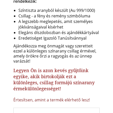
rendelkezik:
Színtiszta aranyból készült (Au 999/1000)
Csillag - a fény és remény szimbóluma
A legszebb meglepetés, amit személyes
jókívánságaival kísérhet
Elegáns díszdobozban és ajándékkártyával
Eredetiséget Igazoló Tanúsítvánnyal
Ajándékozza meg önmagát vagy szeretteit
ezzel a különleges színarany csillag érmével,
amely örökre őrzi a ragyogás és az ünnep
varázsát!
Legyen Ön is azon kevés gyűjtőink
egyike, akik birtokolják ezt a
különleges, csillag formájú színarany
érmekülönlegességet!
Értesítsen, amint a termék elérhető lesz!