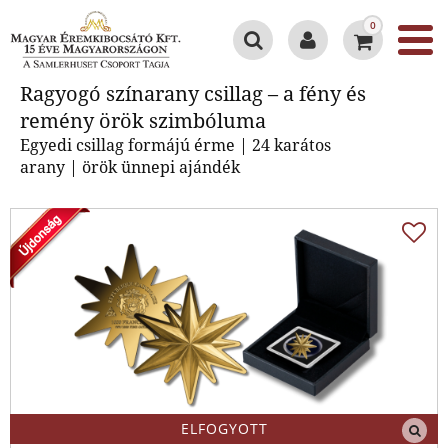
0
Ragyogó színarany csillag – a fény
Ragyogó színarany csillag – a fény és
és remény örök szimbóluma
remény örök szimbóluma
Egyedi csillag formájú érme | 24 karátos
arany | örök ünnepi ajándék
ELFOGYOTT