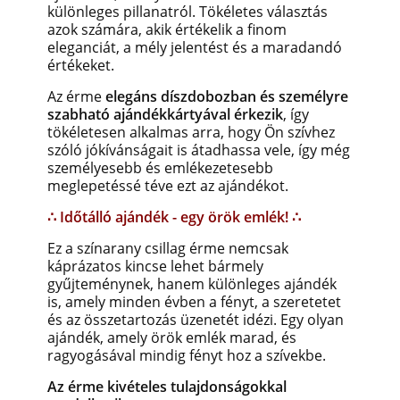
különleges pillanatról. Tökéletes választás
azok számára, akik értékelik a finom
eleganciát, a mély jelentést és a maradandó
értékeket.
Az érme
elegáns díszdobozban és személyre
szabható ajándékkártyával érkezik
, így
tökéletesen alkalmas arra, hogy Ön szívhez
szóló jókívánságait is átadhassa vele, így még
személyesebb és emlékezetesebb
meglepetéssé téve ezt az ajándékot.
∴ Időtálló ajándék - egy örök emlék! ∴
Ez a színarany csillag érme nemcsak
káprázatos kincse lehet bármely
gyűjteménynek, hanem különleges ajándék
is, amely minden évben a fényt, a szeretetet
és az összetartozás üzenetét idézi. Egy olyan
ajándék, amely örök emlék marad, és
ragyogásával mindig fényt hoz a szívekbe.
Az érme kivételes tulajdonságokkal