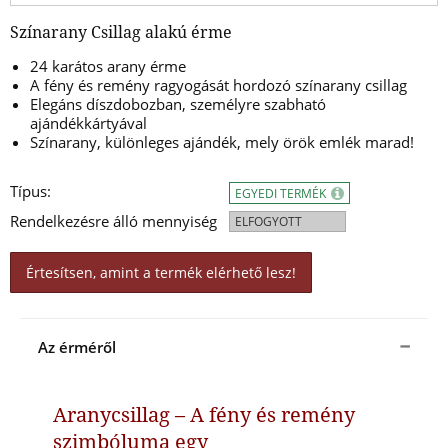
Színarany Csillag alakú érme
24 karátos arany érme
A fény és remény ragyogását hordozó színarany csillag
Elegáns díszdobozban, személyre szabható
ajándékkártyával
Színarany, különleges ajándék, mely örök emlék marad!
Típus:
EGYEDI TERMÉK
Rendelkezésre álló mennyiség
ELFOGYOTT
Értesítsen, amint a termék elérhető lesz!
Az érméről
Aranycsillag – A fény és remény
szimbóluma egy