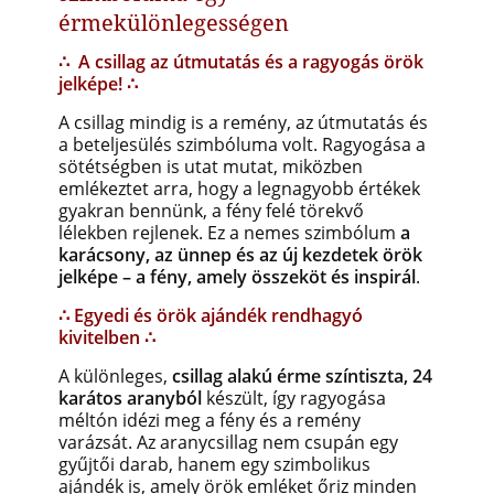
érmekülönlegességen
∴
A csillag az útmutatás és a ragyogás örök
jelképe!
∴
A csillag mindig is a remény, az útmutatás és
a beteljesülés szimbóluma volt. Ragyogása a
sötétségben is utat mutat, miközben
emlékeztet arra, hogy a legnagyobb értékek
gyakran bennünk, a fény felé törekvő
lélekben rejlenek. Ez a nemes szimbólum
a
karácsony, az ünnep és az új kezdetek örök
jelképe – a fény, amely összeköt és inspirál
.
∴ Egyedi és örök ajándék rendhagyó
kivitelben ∴
A különleges,
csillag alakú érme színtiszta, 24
karátos aranyból
készült, így ragyogása
méltón idézi meg a fény és a remény
varázsát. Az aranycsillag nem csupán egy
gyűjtői darab, hanem egy szimbolikus
ajándék is, amely örök emléket őriz minden