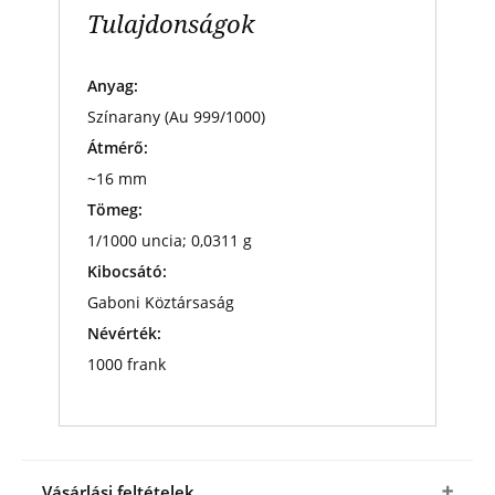
Tulajdonságok
Anyag:
Színarany (Au 999/1000)
Átmérő:
~16 mm
Tömeg:
1/1000 uncia; 0,0311 g
Kibocsátó:
Gaboni Köztársaság
Névérték:
1000 frank
Vásárlási feltételek