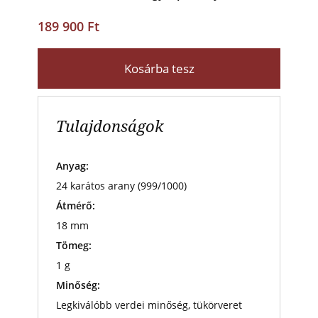
189 900 Ft
Kosárba tesz
Tulajdonságok
Anyag:
24 karátos arany (999/1000)
Átmérő:
18 mm
Tömeg:
1 g
Minőség:
Legkiválóbb verdei minőség, tükörveret