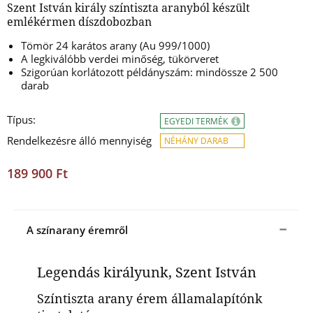
Szent István király színtiszta aranyból készült
emlékérmen díszdobozban
Tömör 24 karátos arany (Au 999/1000)
A legkiválóbb verdei minőség, tükörveret
Szigorúan korlátozott példányszám: mindössze 2 500
darab
Típus:
EGYEDI TERMÉK
Rendelkezésre álló mennyiség
NÉHÁNY DARAB
189 900 Ft
A színarany éremről
Legendás királyunk, Szent István
Színtiszta arany érem államalapítónk