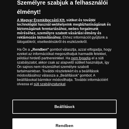
Társaságunkról
Személyre szabjuk a felhasználói
(díjmentesen hívható hétfőtől csütörtökig 9.00 és 17.00
Elállási űrlap
Az érmék és érmek ára és értéke
óra között, péntekenként 9.00 és 15.00 óra között)
élményt!
Gyakran ismételt kérdések
A Magyar Éremkibocsátó Kft.
sütiket és további
technológiát használ webhelyeink megbízhatóságának és
biztonságának fenntartásához, webes forgalmunk
Adatkezelés
méréséhez, személyre szabott vásárlási élmény és
reklámozás biztosításához.
Ehhez információt gyűjtünk a
látogatókról, viselkedésükről és eszközeikről.
Ha Ön a
„Rendben”
gombot választja, azzal elfogadja, hogy
ezeket az információkat megoszthatjuk harmadik felekkel,
például hirdető partnereinkkel. Ha
nem fogadja
el a süti
szabályzatot, akkor csak az alapvető sütiket használjuk, így
Ön sajnos nem részesülhet személyre szabott
tartalmainkban. További részletekért és a beállítások
módosításához válassza a „Beállítások” gombot. A
beállításokat bármikor módosíthatja. További információért
olvassa el
süti szabályzatunkat
.
Magyar Éremkibocsátó Kft. 1134 Budapest, Váci út 33. Cégjegyzékszám: 01-09-
957944, Adószám: 23275395-2-41 A Társaság a Magyar Kereskedelmi
Engedélyezési Hivatal Nemesfémvizsgáló és Hitelesítő Hatóság (1089 Budapest,
Bláthy Ottó utca 3-5.) engedélyéhez kötött tevékenységet folytat. Kereskedelmi
engedély száma: PR7638
© Copyright 2026 - Magyar Éremkibocsátó Kft.
Beállítások
Kosárba tesz
Rendben