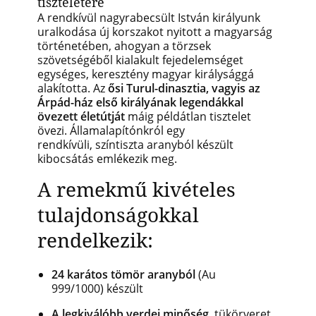
tiszteletére
A rendkívül nagyrabecsült István királyunk
uralkodása új korszakot nyitott a magyarság
történetében, ahogyan a törzsek
szövetségéből kialakult fejedelemséget
egységes, keresztény magyar királysággá
alakította. Az
ősi Turul-dinasztia, vagyis az
Árpád-ház első királyának legendákkal
övezett életútját
máig példátlan tisztelet
övezi. Államalapítónkról egy
rendkívüli, színtiszta aranyból készült
kibocsátás emlékezik meg.
A remekmű kivételes
tulajdonságokkal
rendelkezik:
24 karátos tömör aranyból
(Au
999/1000) készült
A legkiválóbb verdei minőség
, tükörveret