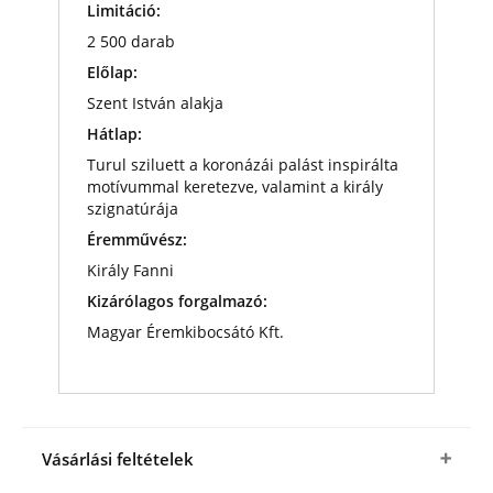
Limitáció:
2 500 darab
Előlap:
Szent István alakja
Hátlap:
Turul sziluett a koronázái palást inspirálta
motívummal keretezve, valamint a király
szignatúrája
Éremművész:
Király Fanni
Kizárólagos forgalmazó:
Magyar Éremkibocsátó Kft.
Vásárlási feltételek