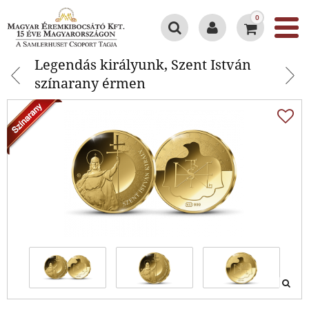
0
Legendás királyunk, Szent István
Legendás királyunk, Szent István
színarany érmen
színarany érmen