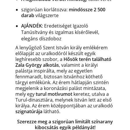
szigorúan korlátozva:
mindössze 2 500
darab
világszerte
AJÁNDÉK
:
Eredetiséget Igazoló
Tanúsítvány és izgalmas kísérőlevél,
elegáns díszdoboz
A lenyűgöző Szent István király emlékérem
előlapját az uralkodóról készült egyik
leghíresebb szobor, a
Hősök terén található
Zala György alkotás
, valamint a királyi
palástja inspirálta, mely az egyetlen
fennmaradt, biztosan Istvánhoz köthető
tárgyi emlékünk. Az érem hátlapján szintén
megjelenik a koronázási palást mintázata,
mely egy
turul motívumot
keretez, utalva a
Turul-dinasztiára, melynek István lett az első
királya. Az érem középpontjában az uralkodó
szignatúrája
látható.
Szerezze meg a szigorúan limitált színarany
kibocsátás egyik példányát!