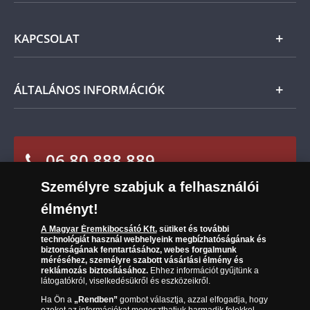
előzetes várakozásait, a vonatkozó jogszabályok
Ezüst
szerint Önt indoklás nélküli elállási jog illeti meg,
Általános Szerződési Feltételek
és a kézhezvételtől számított 14 napon belül
KAPCSOLAT
Magyar
visszaküldheti. A
mennyiben időközben kifizette a
Fizetés
termék árát, akkor azt visszatérítjük Önnek.
Nemzetközi
Csomagolási és postaköltség
Ügyfélszolgálat
ÁLTALÁNOS INFORMÁCIÓK
Szállítási módok
Leiratkozás a hírlevélről
Kézbesítés
Karrier
Sütik (cookies) használata
Reklamáció
06 80 888 889
Süti (cookies)
Beállítások
Visszaküldés
Társaságunkról
Személyre szabjuk a felhasználói
(díjmentesen hívható hétfőtől csütörtökig 9.00 és 17.00
Elállási űrlap
Az érmék és érmek ára és értéke
óra között, péntekenként 9.00 és 15.00 óra között)
élményt!
Gyakran ismételt kérdések
A Magyar Éremkibocsátó Kft.
sütiket és további
technológiát használ webhelyeink megbízhatóságának és
biztonságának fenntartásához, webes forgalmunk
Adatkezelés
méréséhez, személyre szabott vásárlási élmény és
reklámozás biztosításához.
Ehhez információt gyűjtünk a
látogatókról, viselkedésükről és eszközeikről.
Ha Ön a
„Rendben”
gombot választja, azzal elfogadja, hogy