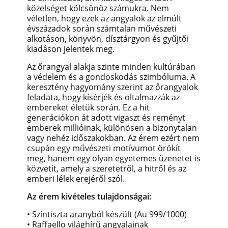
közelséget kölcsönöz számukra. Nem
véletlen, hogy ezek az angyalok az elmúlt
évszázadok során számtalan művészeti
alkotáson, könyvön, dísztárgyon és gyűjtői
kiadáson jelentek meg.
Az őrangyal alakja szinte minden kultúrában
a védelem és a gondoskodás szimbóluma. A
keresztény hagyomány szerint az őrangyalok
feladata, hogy kísérjék és oltalmazzák az
embereket életük során. Ez a hit
generációkon át adott vigaszt és reményt
emberek millióinak, különösen a bizonytalan
vagy nehéz időszakokban. Az érem ezért nem
csupán egy művészeti motívumot örökít
meg, hanem egy olyan egyetemes üzenetet is
közvetít, amely a szeretetről, a hitről és az
emberi lélek erejéről szól.
Az érem kivételes tulajdonságai:
• Színtiszta aranyból készült (Au 999/1000)
• Raffaello világhírű angyalainak