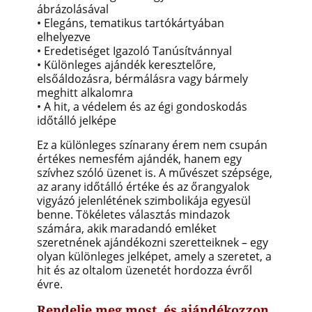
ábrázolásával
• Elegáns, tematikus tartókártyában
elhelyezve
• Eredetiséget Igazoló Tanúsítvánnyal
• Különleges ajándék keresztelőre,
elsőáldozásra, bérmálásra vagy bármely
meghitt alkalomra
• A hit, a védelem és az égi gondoskodás
időtálló jelképe
Ez a különleges színarany érem nem csupán
értékes nemesfém ajándék, hanem egy
szívhez szóló üzenet is. A művészet szépsége,
az arany időtálló értéke és az őrangyalok
vigyázó jelenlétének szimbolikája egyesül
benne. Tökéletes választás mindazok
számára, akik maradandó emléket
szeretnének ajándékozni szeretteiknek – egy
olyan különleges jelképet, amely a szeretet, a
hit és az oltalom üzenetét hordozza évről
évre.
Rendelje meg most, és ajándékozzon