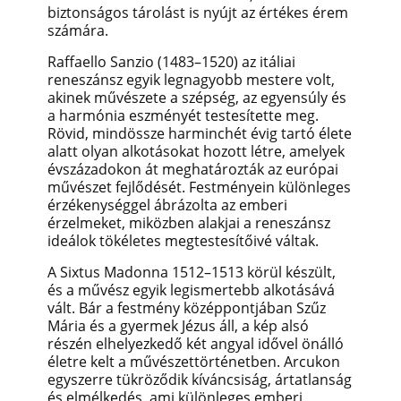
biztonságos tárolást is nyújt az értékes érem
számára.
Raffaello Sanzio (1483–1520) az itáliai
reneszánsz egyik legnagyobb mestere volt,
akinek művészete a szépség, az egyensúly és
a harmónia eszményét testesítette meg.
Rövid, mindössze harminchét évig tartó élete
alatt olyan alkotásokat hozott létre, amelyek
évszázadokon át meghatározták az európai
művészet fejlődését. Festményein különleges
érzékenységgel ábrázolta az emberi
érzelmeket, miközben alakjai a reneszánsz
ideálok tökéletes megtestesítőivé váltak.
A Sixtus Madonna 1512–1513 körül készült,
és a művész egyik legismertebb alkotásává
vált. Bár a festmény középpontjában Szűz
Mária és a gyermek Jézus áll, a kép alsó
részén elhelyezkedő két angyal idővel önálló
életre kelt a művészettörténetben. Arcukon
egyszerre tükröződik kíváncsiság, ártatlanság
és elmélkedés, ami különleges emberi