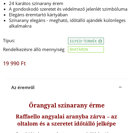
24 karátos színarany érem
A gondoskodó szeretet és védelmező jelenlét szimbóluma
Elegáns éremtartó kártyában
Színarany elegáns - megható, időtálló ajándék különleges
alkalmakra
Típus:
EGYEDI TERMÉK
Rendelkezésre álló mennyiség
RAKTÁRON
19 990 Ft
Az éremről
Őrangyal színarany érme
Raffaello angyalai aranyba zárva – az
oltalom és a szeretet időtálló jelképe