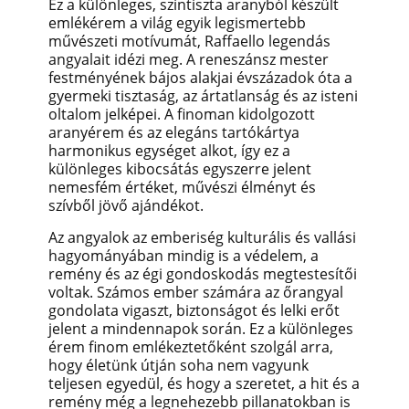
Ez a különleges, színtiszta aranyból készült
emlékérem a világ egyik legismertebb
művészeti motívumát, Raffaello legendás
angyalait idézi meg. A reneszánsz mester
festményének bájos alakjai évszázadok óta a
gyermeki tisztaság, az ártatlanság és az isteni
oltalom jelképei. A finoman kidolgozott
aranyérem és az elegáns tartókártya
harmonikus egységet alkot, így ez a
különleges kibocsátás egyszerre jelent
nemesfém értéket, művészi élményt és
szívből jövő ajándékot.
Az angyalok az emberiség kulturális és vallási
hagyományában mindig is a védelem, a
remény és az égi gondoskodás megtestesítői
voltak. Számos ember számára az őrangyal
gondolata vigaszt, biztonságot és lelki erőt
jelent a mindennapok során. Ez a különleges
érem finom emlékeztetőként szolgál arra,
hogy életünk útján soha nem vagyunk
teljesen egyedül, és hogy a szeretet, a hit és a
remény még a legnehezebb pillanatokban is