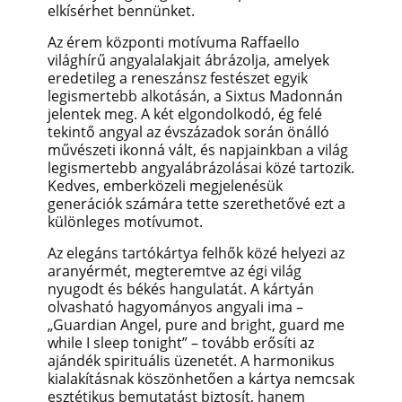
elkísérhet bennünket.
Az érem központi motívuma Raffaello
világhírű angyalalakjait ábrázolja, amelyek
eredetileg a reneszánsz festészet egyik
legismertebb alkotásán, a Sixtus Madonnán
jelentek meg. A két elgondolkodó, ég felé
tekintő angyal az évszázadok során önálló
művészeti ikonná vált, és napjainkban a világ
legismertebb angyalábrázolásai közé tartozik.
Kedves, emberközeli megjelenésük
generációk számára tette szerethetővé ezt a
különleges motívumot.
Az elegáns tartókártya felhők közé helyezi az
aranyérmét, megteremtve az égi világ
nyugodt és békés hangulatát. A kártyán
olvasható hagyományos angyali ima –
„Guardian Angel, pure and bright, guard me
while I sleep tonight” – tovább erősíti az
ajándék spirituális üzenetét. A harmonikus
kialakításnak köszönhetően a kártya nemcsak
esztétikus bemutatást biztosít, hanem