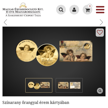
0
Színarany őrangyal érem kártyában