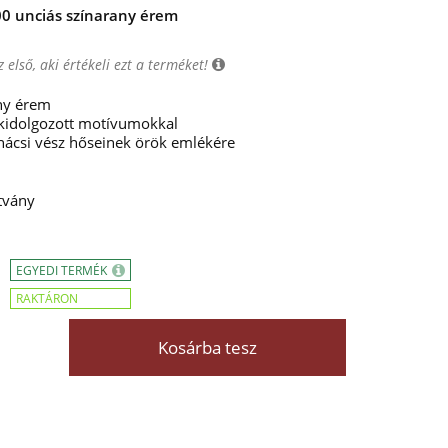
00 unciás színarany érem
 első, aki értékeli ezt a terméket!
ny érem
kidolgozott motívumokkal
ácsi vész hőseinek örök emlékére
tvány
EGYEDI TERMÉK
RAKTÁRON
Kosárba tesz