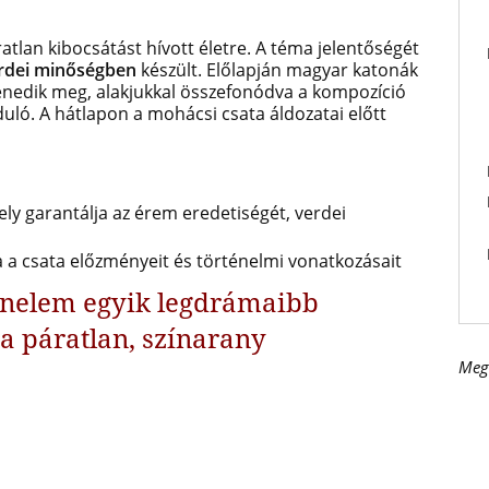
atlan kibocsátást hívott életre. A téma jelentőségét
erdei minőségben
készült. Előlapján magyar katonák
enedik meg, alakjukkal összefonódva a kompozíció
duló. A hátlapon a mohácsi csata áldozatai előtt
ely garantálja az érem eredetiségét, verdei
 a csata előzményeit és történelmi vonatkozásait
énelem egyik legdrámaibb
a páratlan, színarany
Meg