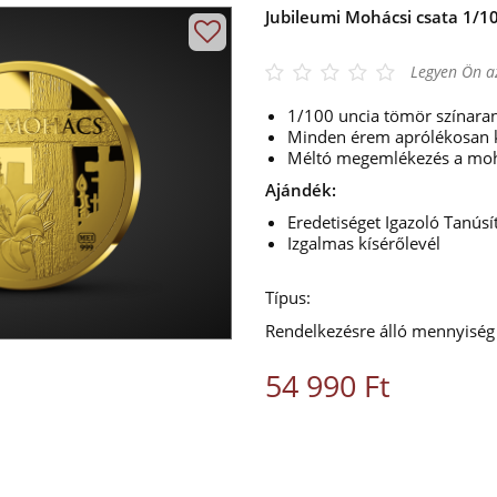
Jubileumi Mohácsi csata 1/1
Legyen Ön az
1/100 uncia tömör színara
Minden érem aprólékosan 
Méltó megemlékezés a moh
Ajándék:
Eredetiséget Igazoló Tanúsí
Izgalmas kísérőlevél
Típus:
Rendelkezésre álló mennyiség
54 990 Ft