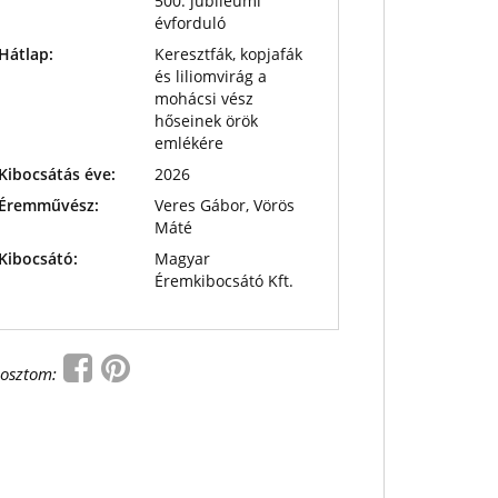
500. jubileumi
évforduló
Hátlap:
Keresztfák, kopjafák
és liliomvirág a
mohácsi vész
hőseinek örök
emlékére
Kibocsátás éve:
2026
Éremművész:
Veres Gábor, Vörös
Máté
Kibocsátó:
Magyar
Éremkibocsátó Kft.
osztom: