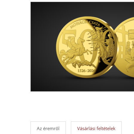
-
Érmék
és
emlékérmek
hivatalos
forgalmazója!
Az éremről
Vásárlási feltételek