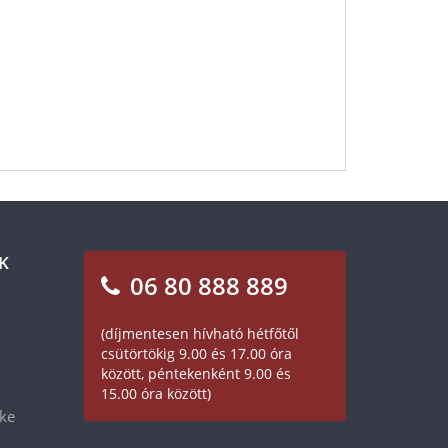
K
06 80 888 889
(díjmentesen hívható hétfőtől
csütörtökig 9.00 és 17.00 óra
között, péntekenként 9.00 és
15.00 óra között)
éke