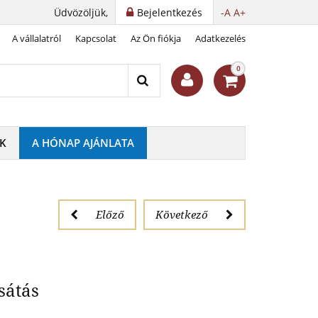
Üdvözöljük,
Bejelentkezés
-A
A+
A vállalatról
Kapcsolat
Az Ön fiókja
Adatkezelés
szteletére
0
K
A HÓNAP AJÁNLATA
Előző
Következő
sátás