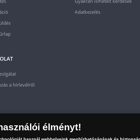
tés
Gyakran ismételt kérdések
áció
Adatkezelés
üldés
 űrlap
OLAT
zolgálat
zás a hírlevélről
használói élményt!
echnológiát használ webhelyeink megbízhatóságának és biztonsá