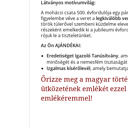
Látványos motívumvilág:
A mohácsi csata 500. évfordulója egy pár
figyelembe véve a veret a
legkiválóbb v
török túlerővel szembeni küzdelme elev
részeként emelkedik ki a jubileumi évfor
rójuk le a tiszteletünket.
Az Ön AJÁNDÉKAI:
Eredetiséget Igazoló Tanúsítvány
, am
minőségét és a nemesfém tisztaságát
Izgalmas kísérőlevél
, amely bemutatja
Őrizze meg a magyar tört
ütközetének emlékét ezzel 
emlékéremmel!