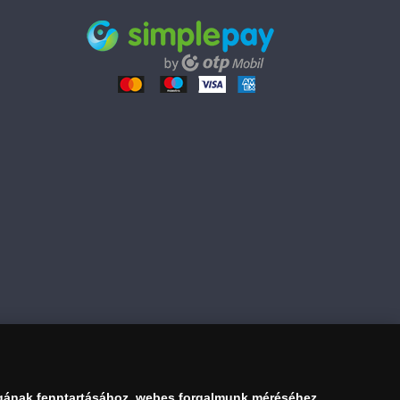
54 990 Ft
Kosárba tesz
gának fenntartásához, webes forgalmunk méréséhez,