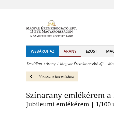
Magyar
színarany
Éremkibocsátó
Színarany
érem
Kft.
-
-
Arany
Mohácsi
Magyar
csata
WEBÁRUHÁZ
ARANY
EZÜST
MA
Éremkibocsátó
színarany
Kft.
Kezdőlap
Arany
Magyar Éremkibocsátó Kft. - Mo
/
/
érem
-
-
Vissza a kereséshez
Érmék
Arany
és
Színarany emlékérem a M
Magyar
emlékérmek
Éremkibocsátó
Jubileumi emlékérem | 1/100 u
hivatalos
Kft.
forgalmazója!