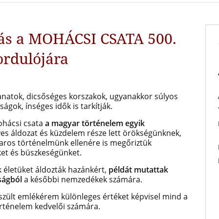
tás a MOHÁCSI CSATA 500.
ordulójára
anatok, dicsőséges korszakok, ugyanakkor súlyos
gok, ínséges idők is tarkítják.
ohácsi csata
a magyar történelem egyik
es áldozat és küzdelem része lett örökségünknek,
aros történelmünk ellenére is megőriztük
ket és büszkeségünket.
k életüket áldozták hazánkért,
példát mutattak
rságból
a későbbi nemzedékek számára.
zült emlékérem különleges értéket képvisel mind a
ténelem kedvelői számára.