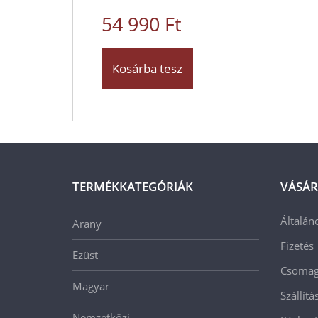
54 990 Ft
Kosárba tesz
TERMÉKKATEGÓRIÁK
VÁSÁR
Általán
Arany
Fizetés
Ezüst
Csomago
Magyar
Szállít
Nemzetközi