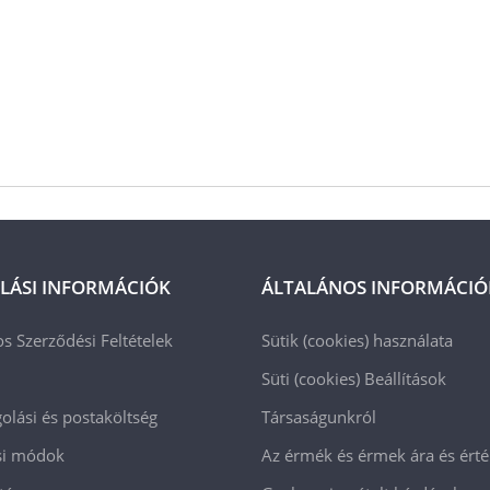
LÁSI INFORMÁCIÓK
ÁLTALÁNOS INFORMÁCIÓ
os Szerződési Feltételek
Sütik (cookies) használata
Süti (cookies)
Beállítások
lási és postaköltség
Társaságunkról
ási módok
Az érmék és érmek ára és ért