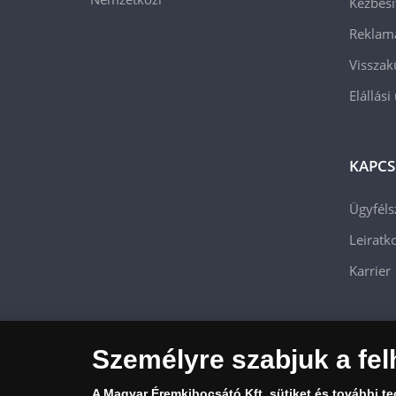
Kézbesí
Reklam
Visszak
Elállási
KAPCS
Ügyféls
Leiratko
Karrier
Személyre szabjuk a fel
A Magyar Éremkibocsátó Kft.
sütiket és további t