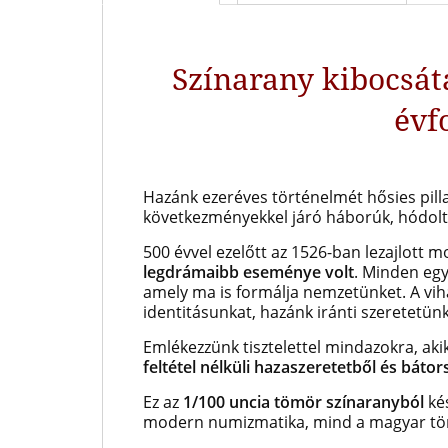
Színarany kibocsá
évf
Hazánk ezeréves történelmét hősies pill
következményekkel járó háborúk, hódoltsá
500 évvel ezelőtt az 1526-ban lezajlott m
legdrámaibb eseménye volt
. Minden egy
amely ma is formálja nemzetünket. A vih
identitásunkat, hazánk iránti szeretetün
Emlékezzünk tisztelettel mindazokra, aki
feltétel nélküli hazaszeretetből és báto
Ez az
1/100 uncia tömör színaranyból
kés
modern numizmatika, mind a magyar tör