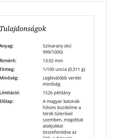
Tulajdonságok
Anyag:
Színarany (AU
999/1000)
Átmérő:
13,92 mm
Tömeg:
1/100 uncia (0,311 g)
Minőség:
Legkiválóbb verdei
minőség
Limitáció:
1526 példány
Előlap:
A magyar katonák
hősies küzdelme a
török túlerővel
szemben, mögöttük
alakjukkal
összefonódva az