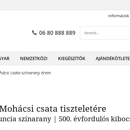
Információk
 emlékérem a Mohácsi csata ti
06 80 888 889
GYAR
NEMZETKÖZI
KIEGÉSZÍTŐK
AJÁNDÉKÖTLETE
hácsi csata színarany érem
ohácsi csata tiszteletére
ncia színarany | 500. évfordulós kiboc