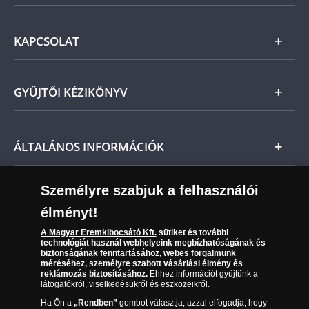
Ezüst
Általános Szerződési Feltételek
KAPCSOLAT
Magyar
Fizetés
Nemzetközi
Csomagolási és postaköltség
Ügyfélszolgálat
GYŰJTŐI KÉZIKÖNYV
Szállítási módok
Leiratkozás a hírlevélről
Kézbesítés
Karrier
Tájékoztató kezdők számára
ÁLTALÁNOS INFORMÁCIÓK
Reklamáció
Az Ön előnyei
Visszaküldés
A világ érmetörténete
Személyre szabjuk a felhasználói
Sütik (cookies) használata
Elállási űrlap
élményt!
06 80 888 889
Süti (cookies)
Beállítások
A Magyar Éremkibocsátó Kft.
sütiket és további
Társaságunkról
technológiát használ webhelyeink megbízhatóságának és
(díjmentesen hívható hétfőtől csütörtökig 9.00 és 17.00
biztonságának fenntartásához, webes forgalmunk
Az érmék és érmek ára és értéke
óra között, péntekenként 9.00 és 15.00 óra között)
méréséhez, személyre szabott vásárlási élmény és
reklámozás biztosításához.
Ehhez információt gyűjtünk a
látogatókról, viselkedésükről és eszközeikről.
Gyakran ismételt kérdések
Ha Ön a
„Rendben”
gombot választja, azzal elfogadja, hogy