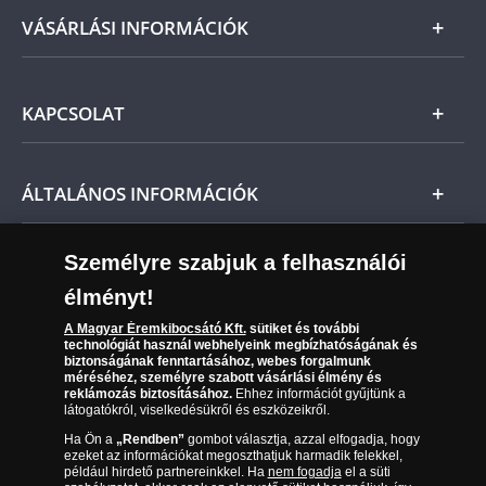
kiállításától számított 21 napon belül fizetendő.
Arany
VÁSÁRLÁSI INFORMÁCIÓK
Ne feledje, amennyiben az érme nem teljesíti előzetes
Ezüst
várakozásait, a vonatkozó jogszabályok szerint Önt
Általános Szerződési Feltételek
indokolás nélküli elállási jog illeti meg, és a kézhezvételtől
KAPCSOLAT
Magyar
számított 14 napon belül visszaküldheti, ekkor annak árát
Fizetés
visszatérítjük.
Nemzetközi
Csomagolási és postaköltség
Ezúton tájékoztatjuk, hogy a részletfizetési lehetőség
Ügyfélszolgálat
ÁLTALÁNOS INFORMÁCIÓK
webshopunkban nem érhető el,
ezzel kapcsolatosan
Szállítási módok
Leiratkozás a hírlevélről
kérjük
,
keresse ügyfélszolgálati munkatársainkat az alábbi
telefonszámon: 06 80 888 998*
Kézbesítés
Karrier
Személyre szabjuk a felhasználói
Sütik (cookies) használata
Hétköznap 8:00 - 19:00 között,
Reklamáció
élményt!
06 80 888 889
Süti (cookies)
Beállítások
hétvégén 9:00 - 15:00 között.
Visszaküldés
A Magyar Éremkibocsátó Kft.
sütiket és további
Társaságunkról
technológiát használ webhelyeink megbízhatóságának és
(díjmentesen hívható hétfőtől csütörtökig 9.00 és 17.00
* Díjmentesen hívható telefonszám
Elállási űrlap
biztonságának fenntartásához, webes forgalmunk
Az érmék és érmek ára és értéke
óra között, péntekenként 9.00 és 15.00 óra között)
méréséhez, személyre szabott vásárlási élmény és
reklámozás biztosításához.
Ehhez információt gyűjtünk a
látogatókról, viselkedésükről és eszközeikről.
Gyakran ismételt kérdések
Ha Ön a
„Rendben”
gombot választja, azzal elfogadja, hogy
Adatkezelés
ezeket az információkat megoszthatjuk harmadik felekkel,
például hirdető partnereinkkel. Ha
nem fogadja
el a süti