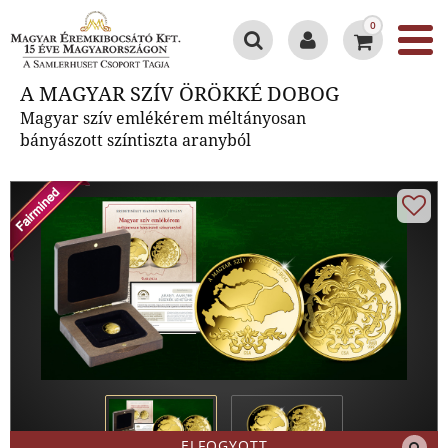
0
A MAGYAR SZÍV ÖRÖKKÉ DOBOG
A MAGYAR SZÍV ÖRÖKKÉ DOBOG
Magyar szív emlékérem méltányosan
bányászott színtiszta aranyból
ELFOGYOTT