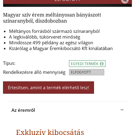
Magyar szív érem méltányosan bányászott
színaranyból, díszdobozban
Méltányos forrásból származó színaranyból
A legkiválóbb, tükörveret minőség
Mindössze 499 példány az egész világon
Kizárólag a Magyar Éremkibocsátó Kft kínálatában
Típus:
EGYEDI TERMÉK
Rendelkezésre álló mennyiség
ELFOGYOTT
Értesítsen, amint a termék elérhető lesz!
Az éremről
Exkluzív kibocsátás