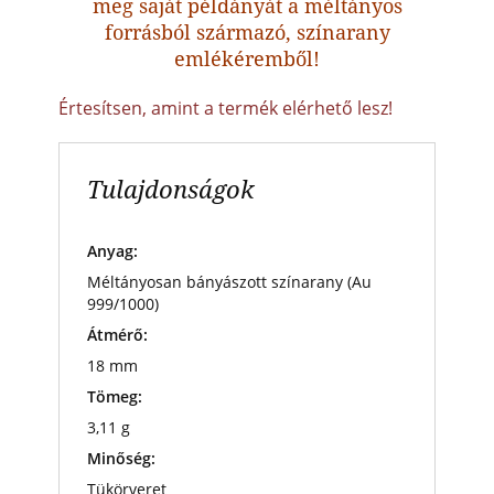
meg saját példányát a méltányos
forrásból származó, színarany
emlékéremből!
Értesítsen, amint a termék elérhető lesz!
Tulajdonságok
Anyag:
Méltányosan bányászott színarany (Au
999/1000)
Átmérő:
18 mm
Tömeg:
3,11 g
Minőség:
Tükörveret