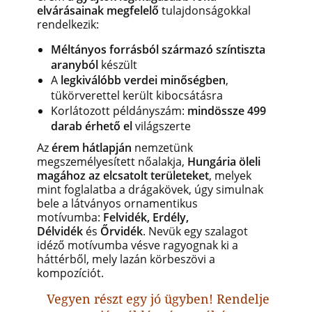
elvárásainak megfelelő
tulajdonságokkal
rendelkezik:
Méltányos forrásból származó színtiszta
aranyból
készült
A
legkiválóbb verdei minőségben
,
tükörverettel került kibocsátásra
Korlátozott példányszám:
mindössze 499
darab érhető el
világszerte
Az
érem hátlapján
nemzetünk
megszemélyesített nőalakja,
Hungária öleli
magához az elcsatolt területeket
, melyek
mint foglalatba a drágakövek, úgy simulnak
bele a látványos ornamentikus
motívumba:
Felvidék, Erdély,
Délvidék
és
Őrvidék
. Nevük egy szalagot
idéző motívumba vésve ragyognak ki a
háttérből, mely lazán körbeszövi a
kompozíciót.
Vegyen részt egy jó ügyben! Rendelje