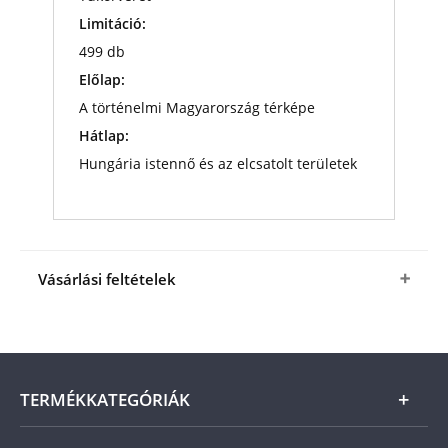
Limitáció:
499 db
Előlap:
A történelmi Magyarország térképe
Hátlap:
Hungária istennő és az elcsatolt területek
Vásárlási feltételek
Igen, megrendelem
a
méltányosan bányászott
színarany magyar szív emlékérmet
kedvező
áron, mindössze
229 900 Ft
-ért (+ 1 990 Ft
csomagolási és postaköltség).
TERMÉKKATEGÓRIÁK
A termék ára online, vagy szállításkor a futárnak vagy a
termékhez csatolt fizetési szelvényen, a számla