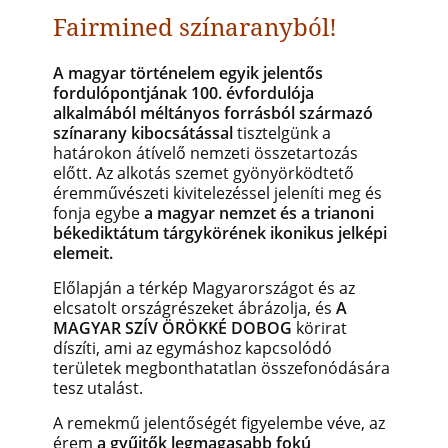
Fairmined színaranyból!
A magyar történelem egyik jelentős
fordulópontjának 100. évfordulója
alkalmából méltányos forrásból származó
színarany kibocsátással
tisztelgünk a
határokon átívelő nemzeti összetartozás
előtt. Az alkotás szemet gyönyörködtető
éremművészeti kivitelezéssel jeleníti meg és
fonja egybe
a magyar nemzet és a trianoni
békediktátum tárgykörének ikonikus jelképi
elemeit.
Előlapján a térkép Magyarországot és az
elcsatolt országrészeket ábrázolja, és
A
MAGYAR SZÍV ÖRÖKKÉ DOBOG
körirat
díszíti, ami az egymáshoz kapcsolódó
területek megbonthatatlan összefonódására
tesz utalást.
A remekmű jelentőségét figyelembe véve, az
érem
a gyűjtők legmagasabb fokú