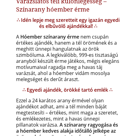
Varázslatos téli különlegesség –
Színarany hóember érme
∴ Idén lepje meg szeretteit egy igazán egyedi
és elbűvölő ajándékkal! ∴
A
Hóember színarany érme
nem csupán
értékes ajándék, hanem a tél örömének és a
meghitt ünnepi hangulatnak az örök
szimbóluma. A legkiválóbb, 999-es tisztaságú
aranyból készült érme játékos, mégis elegáns
motívumaival ragadja meg a havas táj
varázsát, ahol a hóember vidám mosolya
melegséget és derűt áraszt.
∴ Egyedi ajándék, örökké tartó emlék ∴
Ezzel a 24 karátos arany érmével olyan
ajándékot adhat, ami a tél minden báját
megtestesíti – értékes, mint maga a szeretet,
és emlékezetes, mint a havas ünnepi
pillanatok varázsa.
A színarany ragyogása és
a hóember kedves alakja időtálló jelképe az