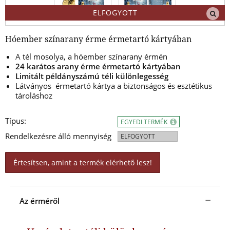
ELFOGYOTT
Hóember színarany érme érmetartó kártyában
A tél mosolya, a hóember színarany érmén
24 karátos arany érme érmetartó kártyában
Limitált példányszámú téli különlegesség
Látványos érmetartó kártya a biztonságos és esztétikus
tároláshoz
Típus:
EGYEDI TERMÉK
Rendelkezésre álló mennyiség
ELFOGYOTT
Értesítsen, amint a termék elérhető lesz!
Az érméről