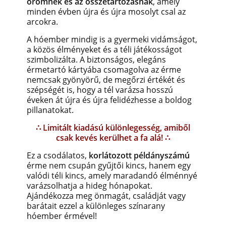
örömnek és az összetartozásnak
, amely
minden évben újra és újra mosolyt csal az
arcokra.
A hóember mindig is a gyermeki vidámságot,
a közös élményeket és a téli játékosságot
szimbolizálta. A biztonságos, elegáns
érmetartó kártyába csomagolva az érme
nemcsak gyönyörű, de megőrzi értékét és
szépségét is, hogy a tél varázsa hosszú
éveken át újra és újra felidézhesse a boldog
pillanatokat.
∴ Limitált kiadású különlegesség, amiből
csak kevés kerülhet a fa alá! ∴
Ez a csodálatos,
korlátozott példányszámú
érme nem csupán gyűjtői kincs, hanem egy
valódi téli kincs, amely maradandó élménnyé
varázsolhatja a hideg hónapokat.
Ajándékozza meg önmagát, családját vagy
barátait ezzel a különleges színarany
hóember érmével!