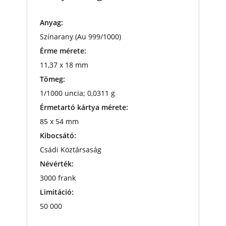
Anyag:
Színarany (Au 999/1000)
Érme mérete:
11,37 x 18 mm
Tömeg:
1/1000 uncia; 0,0311 g
Érmetartó kártya mérete:
85 x 54 mm
Kibocsátó:
Csádi Köztársaság
Névérték:
3000 frank
Limitáció:
50 000