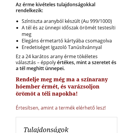
Az érme kivételes tulajdonságokkal
rendelkezik:
Színtiszta aranyból készült (Au 999/1000)
A tél és az ünnepi időszak örömét testesíti
meg
Elegáns érmetartó kártyába csomagolva
Eredetiséget Igazoló Tanúsítvánnyal
Ez a 24 karátos arany érme tökéletes
választás – éppoly
értékes, mint a szeretet és
a tél meghitt ünnepei.
Rendelje meg még ma a színarany
hóember érmét, és varázsoljon
örömöt a téli napokba!
Értesítsen, amint a termék elérhető lesz!
Tulajdonságok