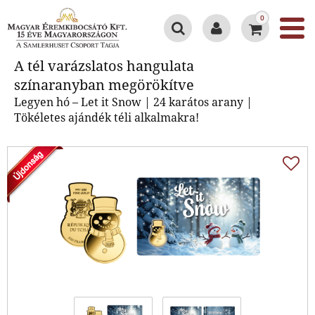
0
A tél varázslatos hangulata
A tél varázslatos hangulata
színaranyban megörökítve
színaranyban megörökítve
Legyen hó – Let it Snow | 24 karátos arany |
Tökéletes ajándék téli alkalmakra!