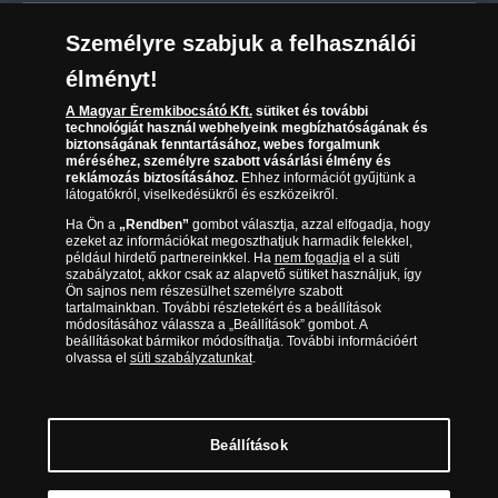
Leiratkozás a hírlevélről
Kézbesítés
Karrier
Személyre szabjuk a felhasználói
Sütik (cookies) használata
Reklamáció
élményt!
06 80 888 889
Süti (cookies)
Beállítások
Visszaküldés
A Magyar Éremkibocsátó Kft.
sütiket és további
Társaságunkról
technológiát használ webhelyeink megbízhatóságának és
(díjmentesen hívható hétfőtől csütörtökig 9.00 és 17.00
Elállási űrlap
biztonságának fenntartásához, webes forgalmunk
Az érmék és érmek ára és értéke
óra között, péntekenként 9.00 és 15.00 óra között)
méréséhez, személyre szabott vásárlási élmény és
reklámozás biztosításához.
Ehhez információt gyűjtünk a
látogatókról, viselkedésükről és eszközeikről.
Gyakran ismételt kérdések
Ha Ön a
„Rendben”
gombot választja, azzal elfogadja, hogy
Adatkezelés
ezeket az információkat megoszthatjuk harmadik felekkel,
például hirdető partnereinkkel. Ha
nem fogadja
el a süti
szabályzatot, akkor csak az alapvető sütiket használjuk, így
Ön sajnos nem részesülhet személyre szabott
tartalmainkban. További részletekért és a beállítások
módosításához válassza a „Beállítások” gombot. A
beállításokat bármikor módosíthatja. További információért
olvassa el
süti szabályzatunkat
.
Beállítások
Magyar Éremkibocsátó Kft. 1134 Budapest, Váci út 33. Cégjegyzékszám: 01-09-
957944, Adószám: 23275395-2-41 A Társaság a Magyar Kereskedelmi
Engedélyezési Hivatal Nemesfémvizsgáló és Hitelesítő Hatóság (1089 Budapest,