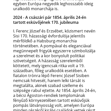
egyben Európa negyedik leghosszabb ideig
uralkodó monarchája is.
2024 - A császári pár 1854. április 24-én
tartott esküvőjének 170. jubileuma
I. Ferenc József és Erzsébet, közismert nevén
Sisi 170. házassági évfordulója jelentős
mérföldkő a Habsburg-monarchia
történetében. A pompával és eleganciával
megünnepelt frigyük egyszerre szimbolizálja
a szerelmet és a kor bonyolult politikai
szövetségeit. A házasság szerelemből
köttetett, mely igencsak ritka volt a 19.
században, főleg uralkodók esetében. A
fiatalon trónra lépő Ferenc József Sisiben
nemcsak hitvesét, hanem lelki társát is
megtalálta, akinek szabad szelleme és
szépsége rabul ejtette. Az 1854. április 24-én,
a bécsi Ágoston-rendiek templomának
fényűző környezetében tartott esküvőjük
pompás látványosság volt, amelyen Európa
minden részéről királyi családok vettek részt.