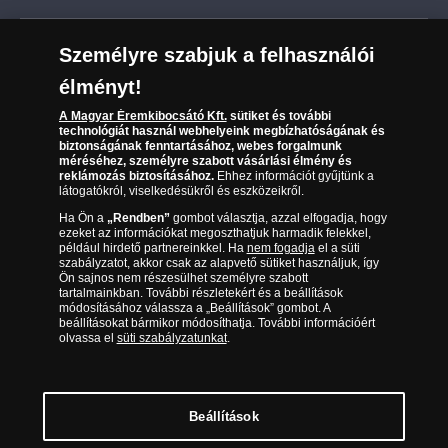
Szállítási módok
Leiratkozás a hírlevélről
Kézbesítés
Karrier
Személyre szabjuk a felhasználói
Sütik (cookies) használata
Reklamáció
élményt!
06 80 888 889
Süti (cookies)
Beállítások
Visszaküldés
A Magyar Éremkibocsátó Kft.
sütiket és további
Társaságunkról
technológiát használ webhelyeink megbízhatóságának és
(díjmentesen hívható hétfőtől csütörtökig 9.00 és 17.00
Elállási űrlap
biztonságának fenntartásához, webes forgalmunk
Az érmék és érmek ára és értéke
óra között, péntekenként 9.00 és 15.00 óra között)
méréséhez, személyre szabott vásárlási élmény és
reklámozás biztosításához.
Ehhez információt gyűjtünk a
látogatókról, viselkedésükről és eszközeikről.
Gyakran ismételt kérdések
Ha Ön a
„Rendben”
gombot választja, azzal elfogadja, hogy
Adatkezelés
ezeket az információkat megoszthatjuk harmadik felekkel,
például hirdető partnereinkkel. Ha
nem fogadja
el a süti
szabályzatot, akkor csak az alapvető sütiket használjuk, így
Ön sajnos nem részesülhet személyre szabott
tartalmainkban. További részletekért és a beállítások
módosításához válassza a „Beállítások” gombot. A
beállításokat bármikor módosíthatja. További információért
olvassa el
süti szabályzatunkat
.
Beállítások
Magyar Éremkibocsátó Kft. 1134 Budapest, Váci út 33. Cégjegyzékszám: 01-09-
957944, Adószám: 23275395-2-41 A Társaság a Magyar Kereskedelmi