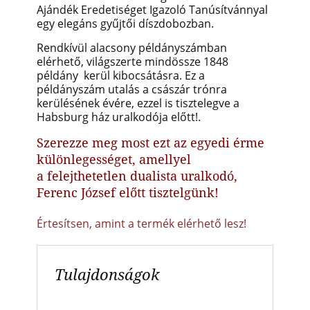
Ajándék
Eredetiséget Igazoló Tanúsítvánnyal
egy elegáns gyűjtői díszdobozban.
Rendkívül alacsony példányszámban
elérhető, világszerte mindössze 1848
példány kerül kibocsátásra. Ez a
példányszám utalás a császár trónra
kerülésének évére, ezzel is tisztelegve a
Habsburg ház uralkodója előtt!
.
Szerezze meg most ezt az egyedi érme
különlegességet, amellyel
a felejthetetlen dualista uralkodó,
Ferenc József előtt tisztelgünk!
Értesítsen, amint a termék elérhető lesz!
Tulajdonságok