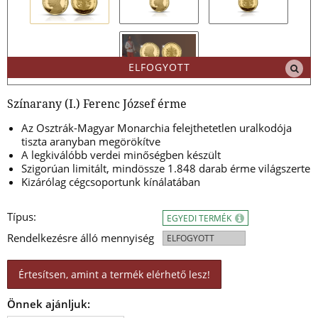
ELFOGYOTT
Színarany (I.) Ferenc József érme
Az Osztrák-Magyar Monarchia felejthetetlen uralkodója
tiszta aranyban megörökítve
A legkiválóbb verdei minőségben készült
Szigorúan limitált, mindössze 1.848 darab érme világszerte
Kizárólag cégcsoportunk kínálatában
Típus:
EGYEDI TERMÉK
Rendelkezésre álló mennyiség
ELFOGYOTT
Értesítsen, amint a termék elérhető lesz!
Önnek ajánljuk: