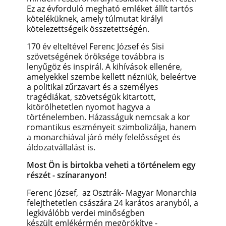
Ez az évforduló megható emléket állít tartós
köteléküknek, amely túlmutat királyi
kötelezettségeik összetettségén.
170 év elteltével Ferenc József és Sisi
szövetségének öröksége továbbra is
lenyűgöz és inspirál. A kihívások ellenére,
amelyekkel szembe kellett nézniük, beleértve
a politikai zűrzavart és a személyes
tragédiákat, szövetségük kitartott,
kitörölhetetlen nyomot hagyva a
történelemben. Házasságuk nemcsak a kor
romantikus eszményeit szimbolizálja, hanem
a monarchiával járó mély felelősséget és
áldozatvállalást is.
Most Ön is birtokba veheti a történelem egy
részét - színaranyon!
Ferenc József, az Osztrák- Magyar Monarchia
felejthetetlen császára 24 karátos aranyból, a
legkiválóbb verdei minőségben
készült emlékérmén megörökítve -