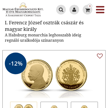
0
I. Ferencz József osztrák császár
I. Ferencz József osztrák császár és
és magyar király
magyar király
A Habsburg monarchia leghosszabb ideig
regnáló uralkodója színaranyon
-12%