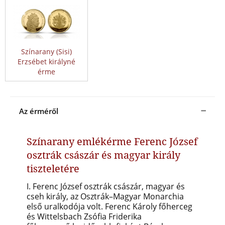
Színarany (Sisi)
Erzsébet királyné
érme
Az érméről
Színarany emlékérme Ferenc József
osztrák császár és magyar király
tiszteletére
I. Ferenc József osztrák császár, magyar és
cseh király, a
z Osztrák–Magyar Monarchia
első uralkodója
volt. Ferenc Károly főherceg
és Wittelsbach Zsófia Friderika