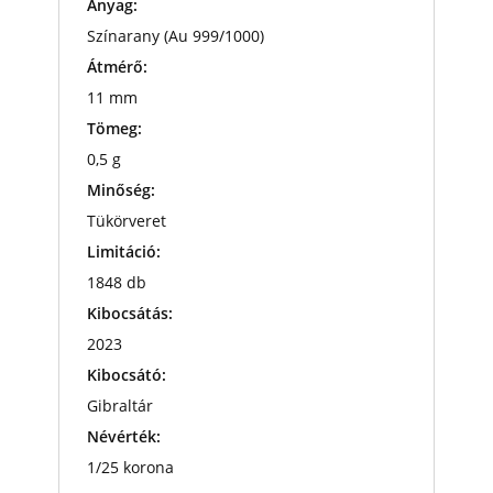
Anyag:
Színarany (Au 999/1000)
Átmérő:
11 mm
Tömeg:
0,5 g
Minőség:
Tükörveret
Limitáció:
1848 db
Kibocsátás:
2023
Kibocsátó:
Gibraltár
Névérték:
1/25 korona