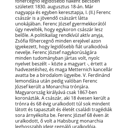
főhercegnő legidősebb fiaként Bécsben
született 1830. augusztus 18-án. Már
nagyapja és egyben keresztapja, I. (II.) Ferenc
császár is a jövendő császárt látta
unokájában. Ferenc József gyermekkorától
úgy nevelték, hogy egykoron császár lesz
belőle. A politikailag rendkívül aktív anyja,
Zsófia főhercegnő minden erejével azon
igyekezett, hogy legidősebb fiát uralkodóvá
nevelje. Ferenc József nagykorúságára
minden tudományban jártas volt, nyolc
nyelvet beszélt – közte a magyart -, értett a
hadvezetéshez, és maga Metternich kancellár
avatta be a birodalom ügyeibe.
V. Ferdinánd
lemondása után pedig valóban Ferenc
József került a Monarchia trónjára.
M
agyarország királyává csak 1867-ben
koronázták. A császár, aki 18 évesen került a
trónra és 68 évig uralkodott túl sok mindent
látott és tapasztalt és életét családi tragédiák
sora árnyékolta be. Ferenc József 68 éven át
uralkodott, ő volt a Habsburg monarchia
leghosszabb ideig regnáló uralkodója,