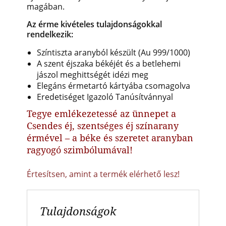
magában.
Az érme kivételes tulajdonságokkal
rendelkezik:
Színtiszta aranyból készült (Au 999/1000)
A szent éjszaka békéjét és a betlehemi
jászol meghittségét idézi meg
Elegáns érmetartó kártyába csomagolva
Eredetiséget Igazoló Tanúsítvánnyal
Tegye emlékezetessé az ünnepet a
Csendes éj, szentséges éj színarany
érmével – a béke és szeretet aranyban
ragyogó szimbólumával!
Értesítsen, amint a termék elérhető lesz!
Tulajdonságok