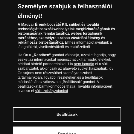
Kézbesítés
Karrier
Személyre szabjuk a felhasználói
Sütik (cookies) használata
Reklamáció
élményt!
06 80 888 889
Süti (cookies)
Beállítások
Visszaküldés
A Magyar Éremkibocsátó Kft.
sütiket és további
Társaságunkról
technológiát használ webhelyeink megbízhatóságának és
(díjmentesen hívható hétfőtől csütörtökig 9.00 és 17.00
Elállási űrlap
biztonságának fenntartásához, webes forgalmunk
Az érmék és érmek ára és értéke
óra között, péntekenként 9.00 és 15.00 óra között)
méréséhez, személyre szabott vásárlási élmény és
reklámozás biztosításához.
Ehhez információt gyűjtünk a
látogatókról, viselkedésükről és eszközeikről.
Gyakran ismételt kérdések
Ha Ön a
„Rendben”
gombot választja, azzal elfogadja, hogy
Adatkezelés
ezeket az információkat megoszthatjuk harmadik felekkel,
például hirdető partnereinkkel. Ha
nem fogadja
el a süti
szabályzatot, akkor csak az alapvető sütiket használjuk, így
Ön sajnos nem részesülhet személyre szabott
tartalmainkban. További részletekért és a beállítások
módosításához válassza a „Beállítások” gombot. A
beállításokat bármikor módosíthatja. További információért
olvassa el
süti szabályzatunkat
.
Beállítások
Magyar Éremkibocsátó Kft. 1134 Budapest, Váci út 33. Cégjegyzékszám: 01-09-
957944, Adószám: 23275395-2-41 A Társaság a Magyar Kereskedelmi
Engedélyezési Hivatal Nemesfémvizsgáló és Hitelesítő Hatóság (1089 Budapest,
Bláthy Ottó utca 3-5.) engedélyéhez kötött tevékenységet folytat. Kereskedelmi
Rendben