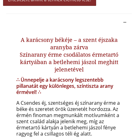
A karácsony békéje – a szent éjszaka
aranyba zárva
Színarany érme csodálatos érmetartó
kártyában a betlehemi jászol meghitt
jelenetével
∴ Ünnepelje a karácsony legszentebb
pillanatát egy különleges, színtiszta arany
érmével! ∴
A Csendes éj, szentséges éj színarany érme a
béke és szeretet örök üzenetét hordozza. Az
érmén finoman megmunkált motívumként a
szent család alakja jelenik meg, míg az
érmetartó kártyán a betlehemi jászol fénye
ragyog fel a csillagos téli ég alatt.