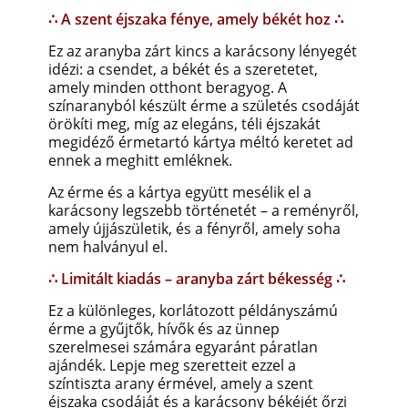
∴ A szent éjszaka fénye, amely békét hoz ∴
Ez az aranyba zárt kincs a karácsony lényegét
idézi: a csendet, a békét és a szeretetet,
amely minden otthont beragyog. A
színaranyból készült érme a születés csodáját
örökíti meg, míg az elegáns, téli éjszakát
megidéző érmetartó kártya méltó keretet ad
ennek a meghitt emléknek.
Az érme és a kártya együtt mesélik el a
karácsony legszebb történetét – a reményről,
amely újjászületik, és a fényről, amely soha
nem halványul el.
∴ Limitált kiadás – aranyba zárt békesség ∴
Ez a különleges, korlátozott példányszámú
érme a gyűjtők, hívők és az ünnep
szerelmesei számára egyaránt páratlan
ajándék. Lepje meg szeretteit ezzel a
színtiszta arany érmével, amely a szent
éjszaka csodáját és a karácsony békéjét őrzi