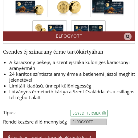
ELFOGYOTT
Csendes éj színarany érme tartókártyában
A karácsony békéje, a szent éjszaka különlges karácsonyi
aranyérmén
24 karátos színtiszta arany érme a betlehemi jászol meghitt
jelenetével
Limitált kiadású, ünnepi különlegesség
Látványos érmetartó kártya a Szent Családdal és a csillagos
téli égbolt alatt
Típus:
EGYEDI TERMÉK
Rendelkezésre álló mennyiség
ELFOGYOTT
Értesítsen, amint a termék elérhető lesz!