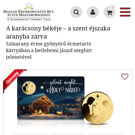
0
A karácsony békéje – a szent
A karácsony békéje – a szent éjszaka
éjszaka aranyba zárva
aranyba zárva
Színarany érme gyönyörű érmetartó
kártyában a betlehemi jászol meghitt
jelenetével