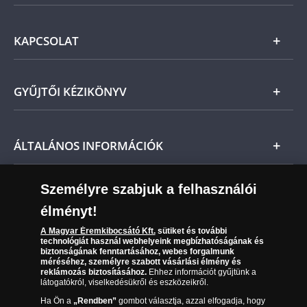
Ezüst
Általános Szerződési Feltételek
KAPCSOLAT
Magyar
Fizetés
Nemzetközi
Csomagolási és postaköltség
Ügyfélszolgálat
GYŰJTŐI KÉZIKÖNYV
Szállítási módok
Leiratkozás a hírlevélről
Kézbesítés
Karrier
Tájékoztató kezdők számára
ÁLTALÁNOS INFORMÁCIÓK
Reklamáció
Az Ön előnyei
Visszaküldés
A világ érmetörténete
Személyre szabjuk a felhasználói
Sütik (cookies) használata
Elállási űrlap
élményt!
06 80 888 889
Süti (cookies)
Beállítások
A Magyar Éremkibocsátó Kft.
sütiket és további
Társaságunkról
technológiát használ webhelyeink megbízhatóságának és
(díjmentesen hívható hétfőtől csütörtökig 9.00 és 17.00
biztonságának fenntartásához, webes forgalmunk
Az érmék és érmek ára és értéke
óra között, péntekenként 9.00 és 15.00 óra között)
méréséhez, személyre szabott vásárlási élmény és
reklámozás biztosításához.
Ehhez információt gyűjtünk a
látogatókról, viselkedésükről és eszközeikről.
Gyakran ismételt kérdések
Ha Ön a
„Rendben”
gombot választja, azzal elfogadja, hogy