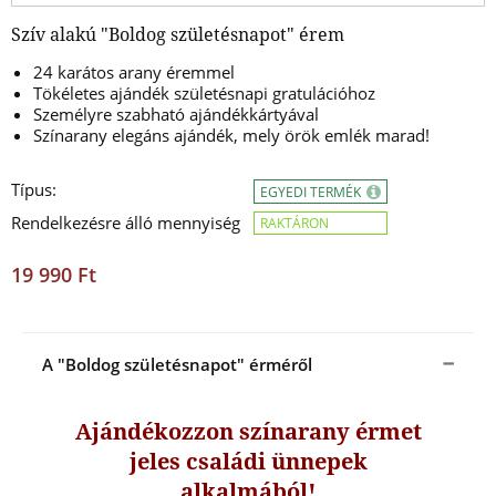
Szív alakú "Boldog születésnapot" érem
24 karátos arany éremmel
Tökéletes ajándék születésnapi gratulációhoz
Személyre szabható ajándékkártyával
Színarany elegáns ajándék, mely örök emlék marad!
Típus:
EGYEDI TERMÉK
Rendelkezésre álló mennyiség
RAKTÁRON
19 990 Ft
A "Boldog születésnapot" érméről
Ajándékozzon színarany érmet
jeles családi ünnepek
alkalmából!