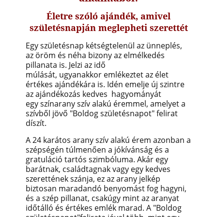
Életre szóló ajándék,
amivel
születésnapján meglepheti szerettét
Egy születésnap kétségtelenül az ünneplés,
az öröm és néha bizony az elmélkedés
pillanata is. Jelzi az idő
múlását, ugyanakkor emlékeztet az élet
értékes ajándékára is. Idén emelje új szintre
az ajándékozás kedves hagyományát
egy színarany szív alakú éremmel, amelyet a
szívből jövő "Boldog születésnapot" felirat
díszít.
A 24 karátos arany szív alakú érem azonban a
szépségén túlmenően a jókívánság és a
gratuláció tartós szimbóluma. Akár egy
barátnak, családtagnak vagy egy kedves
szerettének szánja, ez az arany jelkép
biztosan maradandó benyomást fog hagyni,
és a szép pillanat, csakúgy mint az aranyat
időtálló és értékes emlék marad. A "Boldog