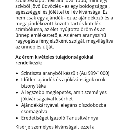
születésnapot"felirata jóval több, mint egy
szívből jövő üdvözlés - ez egy boldogsággal,
egészséggel és jóléttel teli év kívánsága. Ez
nem csak egy ajándék - ez az ajándékozó és a
megajándékozott közötti tartós kötelék
szimbóluma, az élet nyújtotta öröm és az
ünnep emlékeztetője. Az érem aranyszínű
ragyogása fényjelzőként szolgál, megvilágítva
az ünneplés útját.
Az érem kivételes tulajdonságokkal
rendelkezik:
Színtiszta aranyból készült (Au 999/1000)
Időtlen ajándék és a jókívánságok örök
bizonyítéka
A legszebb meglepetés, amit személyes
jókívánságaival kísérhet
Ajándékkártyával, elegáns díszdobozba
csomagolva
Eredetiséget Igazoló Tanúsítvánnyal
Kísérje személyes kívánságait ezzel a