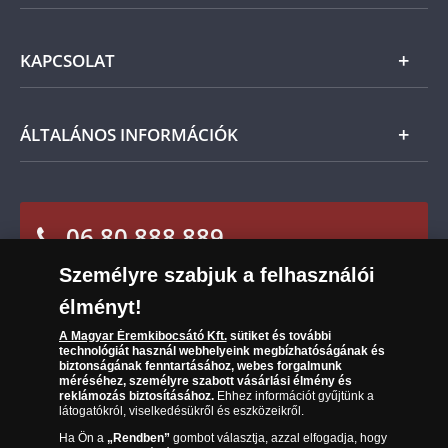
várakozásait, a vonatkozó jogszabályok szerint Önt
Ezüst
indokolás nélküli elállási jog illeti meg, és a kézhezvételtől
Általános Szerződési Feltételek
számított 14 napon belül visszaküldheti, ekkor annak árát
KAPCSOLAT
Magyar
visszatérítjük.
Fizetés
Nemzetközi
Csomagolási és postaköltség
Ügyfélszolgálat
ÁLTALÁNOS INFORMÁCIÓK
Szállítási módok
Leiratkozás a hírlevélről
Kézbesítés
Karrier
Sütik (cookies) használata
Reklamáció
06 80 888 889
Süti (cookies)
Beállítások
Visszaküldés
Társaságunkról
Személyre szabjuk a felhasználói
(díjmentesen hívható hétfőtől csütörtökig 9.00 és 17.00
Elállási űrlap
Az érmék és érmek ára és értéke
óra között, péntekenként 9.00 és 15.00 óra között)
élményt!
A Magyar Éremkibocsátó Kft.
sütiket és további
Gyakran ismételt kérdések
technológiát használ webhelyeink megbízhatóságának és
biztonságának fenntartásához, webes forgalmunk
Adatkezelés
méréséhez, személyre szabott vásárlási élmény és
reklámozás biztosításához.
Ehhez információt gyűjtünk a
látogatókról, viselkedésükről és eszközeikről.
Ha Ön a
„Rendben”
gombot választja, azzal elfogadja, hogy