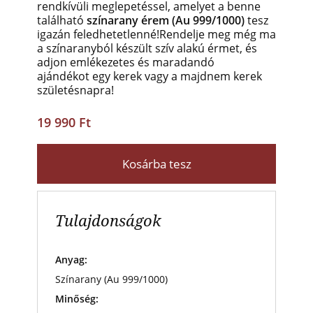
rendkívüli meglepetéssel, amelyet a benne
található
színarany érem (Au 999/1000)
tesz
igazán feledhetetlenné!
Rendelje meg még ma
a színaranyból készült szív alakú érmet, és
adjon emlékezetes és maradandó
ajándékot egy kerek vagy a majdnem kerek
születésnapra!
19 990 Ft
Kosárba tesz
Tulajdonságok
Anyag:
Színarany (Au 999/1000)
Minőség: