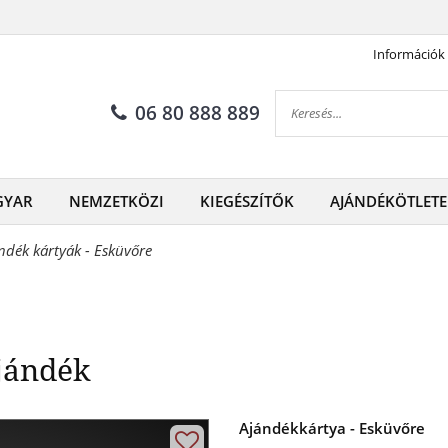
Információk
Exkluzív és személyes ajándé
06 80 888 889
GYAR
NEMZETKÖZI
KIEGÉSZÍTŐK
AJÁNDÉKÖTLETE
ndék kártyák - Esküvőre
ajándék
Ajándékkártya - Esküvőre