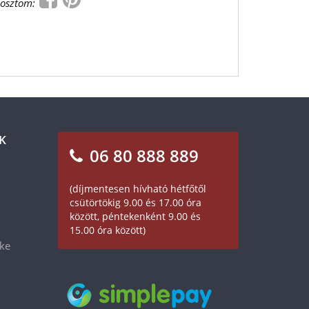
osztom:
K
06 80 888 889
(díjmentesen hívható hétfőtől
csütörtökig 9.00 és 17.00 óra
között, péntekenként 9.00 és
15.00 óra között)
éke