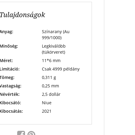
Tulajdonságok
Anyag:
Színarany (Au
999/1000)
Minőség:
Legkiválóbb
(tükörveret)
Méret:
11*6 mm
Limitáció:
Csak 4999 példány
Tömeg:
0,311 g
Vastagság:
0,25 mm
Névérték:
2,5 dollár
Kibocsátó:
Niue
Kibocsátás:
2021