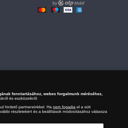
gának fenntartásához, webes forgalmunk méréséhez,
kről és eszközeikről.
ul hirdető partnereinkkel. Ha
nem fogadja
el a süti
ovábbi részletekért és a beállítások módosításához válassza