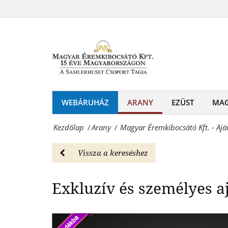
Magyar
-
Éremkibocsátó
Esküvőre
Kft.
-
-
Arany
Ajándék
Magyar
kártyák
WEBÁRUHÁZ
ARANY
EZÜST
MA
Éremkibocsátó
-
Kft.
Kezdőlap
Arany
Magyar Éremkibocsátó Kft. - Ajá
/
/
Esküvőre
-
-
Vissza a kereséshez
Érmék
Arany
és
Exkluzív és személyes 
Magyar
emlékérmek
Éremkibocsátó
hivatalos
Kft.
forgalmazója!