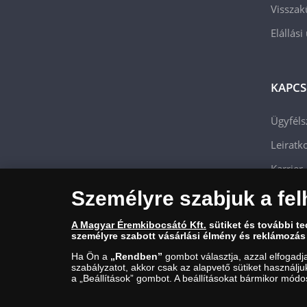
Visszak
Elállási
KAPCS
Ügyféls
Leiratko
Karrier
Személyre szabjuk a fel
A Magyar Éremkibocsátó Kft.
sütiket és további t
személyre szabott vásárlási élmény és reklámozás
Ha Ön a
„Rendben”
gombot választja, azzal elfogadj
szabályzatot, akkor csak az alapvető sütiket használj
a „Beállítások” gombot. A beállításokat bármikor módos