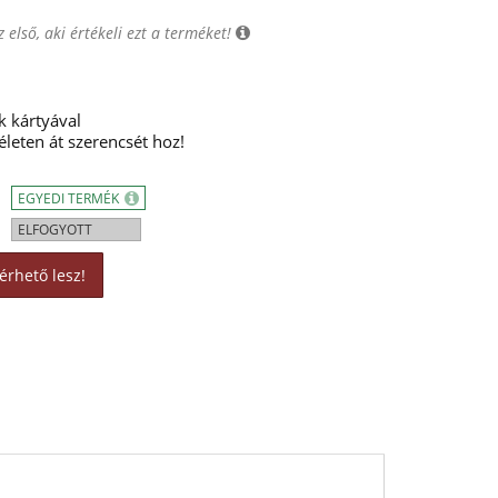
 első, aki értékeli ezt a terméket!
k kártyával
leten át szerencsét hoz!
EGYEDI TERMÉK
ELFOGYOTT
érhető lesz!