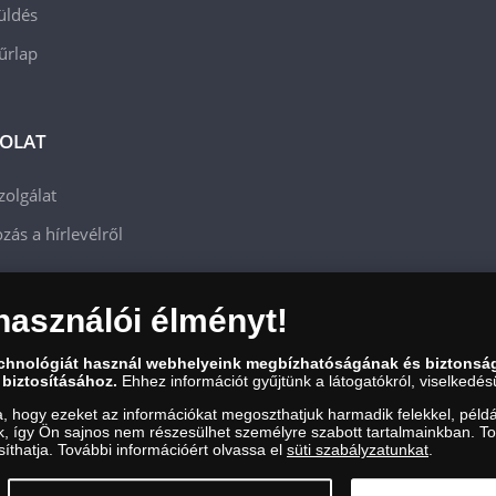
üldés
 űrlap
OLAT
zolgálat
zás a hírlevélről
használói élményt!
echnológiát használ webhelyeink megbízhatóságának és biztonsá
 biztosításához.
Ehhez információt gyűjtünk a látogatókról, viselkedésü
a, hogy ezeket az információkat megoszthatjuk harmadik felekkel, példá
uk, így Ön sajnos nem részesülhet személyre szabott tartalmainkban. T
íthatja. További információért olvassa el
süti szabályzatunkat
.