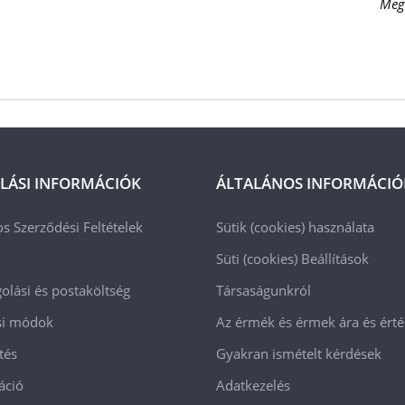
Meg
LÁSI INFORMÁCIÓK
ÁLTALÁNOS INFORMÁCIÓ
os Szerződési Feltételek
Sütik (cookies) használata
Süti (cookies)
Beállítások
lási és postaköltség
Társaságunkról
ási módok
Az érmék és érmek ára és ért
tés
Gyakran ismételt kérdések
áció
Adatkezelés