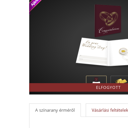
-
Érmék
és
emlékérmek
hivatalos
forgalmazója!
ELFOGYOTT
A színarany érméről
Vásárlási feltétele