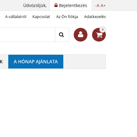
Üdvözöljük,
Bejelentkezés
-A
A+
A vállalatról
Kapcsolat
Az Ön fiókja
Adatkezelés
k
0
K
A HÓNAP AJÁNLATA