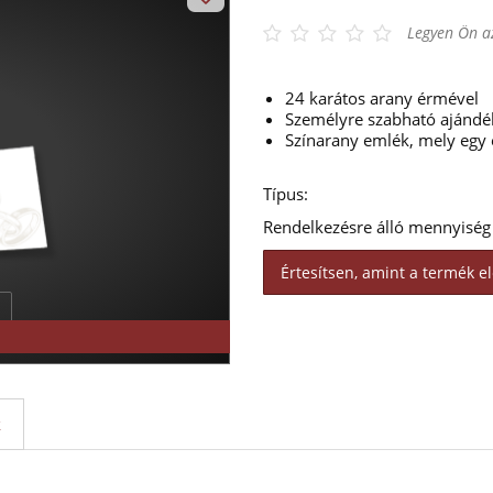
Legyen Ön az
24 karátos arany érmével
Személyre szabható ajándé
Színarany emlék, mely egy é
Típus:
Rendelkezésre álló mennyiség
Értesítsen, amint a termék el
k