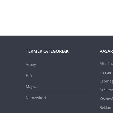
TERMÉKKATEGÓRIÁK
VÁSÁR
Általán
Arany
Fizetés
Ezüst
Csomago
Magyar
Szállít
Nemzetközi
Kézbesí
Reklam