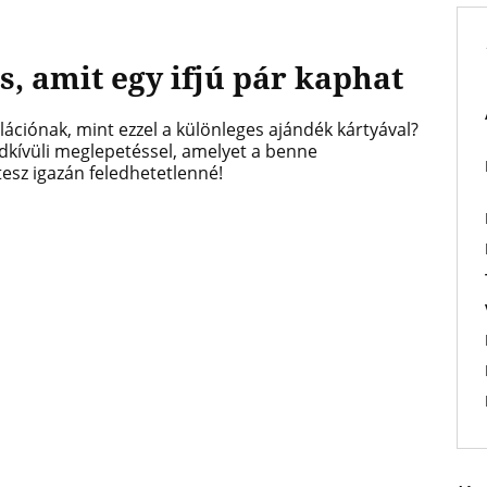
, amit egy ifjú pár kaphat
ációnak, mint ezzel a különleges ajándék kártyával?
ndkívüli meglepetéssel, amelyet a benne
tesz igazán feledhetetlenné!