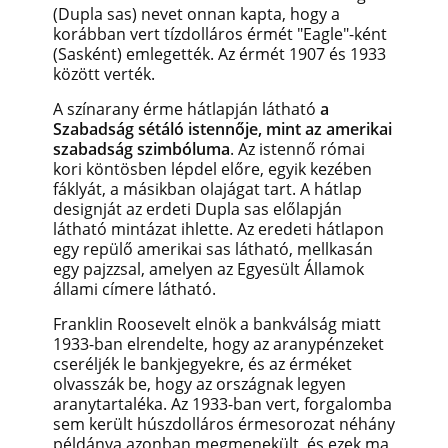
(Dupla sas) nevet onnan kapta, hogy a
korábban vert tízdolláros érmét "Eagle"-ként
(Sasként) emlegették. Az érmét 1907 és 1933
között verték.
A színarany érme hátlapján látható
a
Szabadság sétáló istennője, mint az amerikai
szabadság szimbóluma
. Az istennő római
kori köntösben lépdel előre, egyik kezében
fáklyát, a másikban olajágat tart. A hátlap
designját az erdeti Dupla sas előlapján
látható mintázat ihlette. Az eredeti hátlapon
egy repülő amerikai sas látható, mellkasán
egy pajzzsal, amelyen az Egyesült Államok
állami címere látható.
Franklin Roosevelt elnök a bankválság miatt
1933-ban elrendelte, hogy az aranypénzeket
cseréljék le bankjegyekre, és az érméket
olvasszák be, hogy az országnak legyen
aranytartaléka. Az 1933-ban vert, forgalomba
sem került húszdolláros érmesorozat néhány
példánya azonban megmenekült, és ezek ma