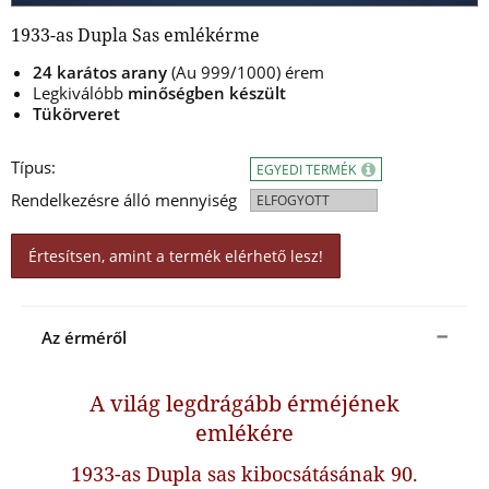
1933-as Dupla Sas emlékérme
24 karátos arany
(Au 999/1000) érem
Legkiválóbb
minőségben készül
t
Tükörveret
Típus:
EGYEDI TERMÉK
Rendelkezésre álló mennyiség
ELFOGYOTT
Értesítsen, amint a termék elérhető lesz!
Az érméről
A világ legdrágább érméjének
emlékére
1933-as Dupla sas kibocsátásának 90.