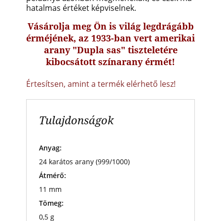
hatalmas értéket képviselnek.
Vásárolja meg Ön is világ legdrágább
érméjének, az 1933-ban vert amerikai
arany "Dupla sas" tiszteletére
kibocsátott színarany érmét!
Értesítsen, amint a termék elérhető lesz!
Tulajdonságok
Anyag:
24 karátos arany (999/1000)
Átmérő:
11 mm
Tömeg:
0,5 g