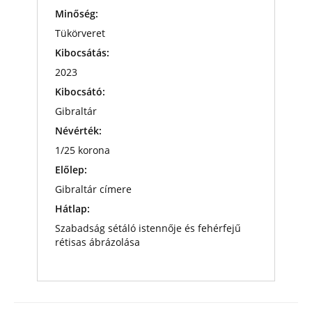
Minőség:
Tükörveret
Kibocsátás:
2023
Kibocsátó:
Gibraltár
Névérték:
1/25 korona
Előlep:
Gibraltár címere
Hátlap:
Szabadság sétáló istennője és fehérfejű
rétisas ábrázolása