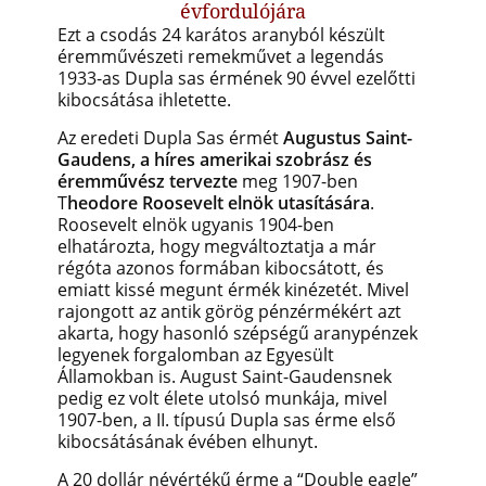
évfordulójára
Ezt a csodás 24 karátos aranyból készült
éremművészeti remekművet a legendás
1933-as Dupla sas érmének 90 évvel ezelőtti
kibocsátása ihletette.
Az eredeti Dupla Sas érmét
Augustus Saint-
Gaudens, a híres amerikai szobrász és
éremművész tervezte
meg 1907-ben
T
heodore Roosevelt elnök utasítására
.
Roosevelt elnök ugyanis 1904-ben
elhatározta, hogy megváltoztatja a már
régóta azonos formában kibocsátott, és
emiatt kissé megunt érmék kinézetét. Mivel
rajongott az antik görög pénzérmékért azt
akarta, hogy hasonló szépségű aranypénzek
legyenek forgalomban az Egyesült
Államokban is. August Saint-Gaudensnek
pedig ez volt élete utolsó munkája, mivel
1907-ben, a II. típusú Dupla sas érme első
kibocsátásának évében elhunyt.
A 20 dollár névértékű érme a “Double eagle”