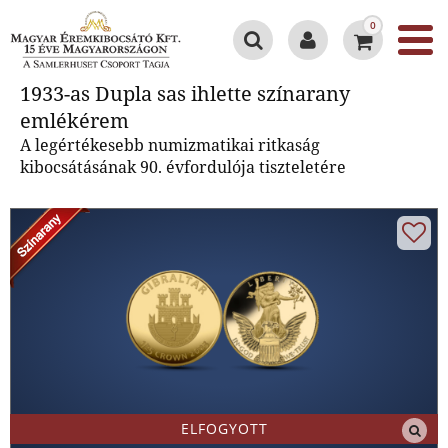
0
1933-as Dupla sas ihlette
1933-as Dupla sas ihlette színarany
színarany emlékérem
emlékérem
A legértékesebb numizmatikai ritkaság
kibocsátásának 90. évfordulója tiszteletére
ELFOGYOTT