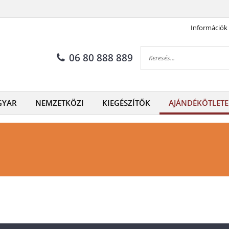
Információk
06 80 888 889
GYAR
NEMZETKÖZI
KIEGÉSZÍTŐK
AJÁNDÉKÖTLETE