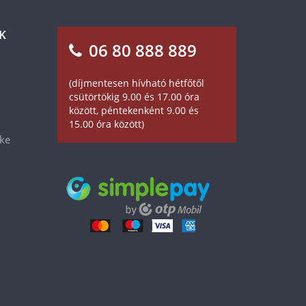
K
06 80 888 889
(díjmentesen hívható hétfőtől
csütörtökig 9.00 és 17.00 óra
között, péntekenként 9.00 és
15.00 óra között)
éke