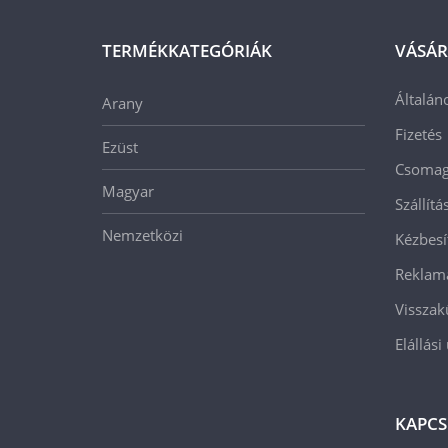
TERMÉKKATEGÓRIÁK
VÁSÁR
Általán
Arany
Fizetés
Ezüst
Csomago
Magyar
Szállít
Nemzetközi
Kézbesí
Reklam
Visszak
Elállási
KAPCS