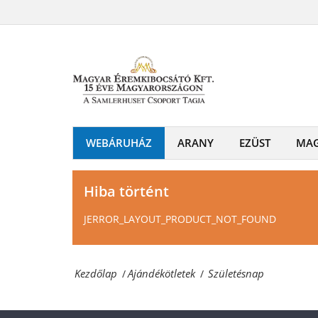
Születésnap
és
Magyar
emlékérmek
Éremkibocsátó
hivatalos
Kft.
forgalmazója!
-
Érmék
WEBÁRUHÁZ
ARANY
EZÜST
MA
és
emlékérmek
Hiba történt
hivatalos
JERROR_LAYOUT_PRODUCT_NOT_FOUND
forgalmazója!
Kezdőlap
Ajándékötletek
Születésnap
/
/