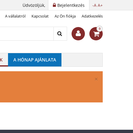
Üdvözöljük,
Bejelentkezés
-A
A+
A vállalatról
Kapcsolat
Az Ön fiókja
Adatkezelés
0
K
A HÓNAP AJÁNLATA
×