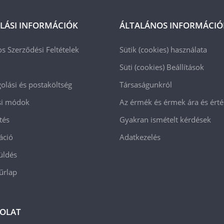
LÁSI INFORMÁCIÓK
ÁLTALÁNOS INFORMÁCIÓ
os Szerződési Feltételek
Sütik (cookies) használata
Süti (cookies)
Beállítások
lási és postaköltség
Társaságunkról
ási módok
Az érmék és érmek ára és ért
tés
Gyakran ismételt kérdések
áció
Adatkezelés
üldés
 űrlap
OLAT