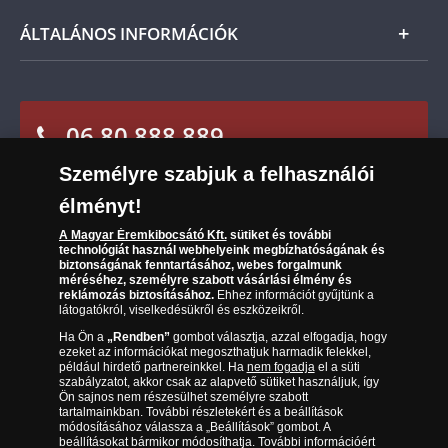
visszaküldheti. A
mennyiben időközben kifizette a
Nemzetközi
Csomagolási és postaköltség
Ügyfélszolgálat
termék árát, akkor azt visszatérítjük Önnek.
ÁLTALÁNOS INFORMÁCIÓK
Szállítási módok
Leiratkozás a hírlevélről
Kézbesítés
Karrier
Sütik (cookies) használata
Reklamáció
06 80 888 889
Süti (cookies)
Beállítások
Visszaküldés
Társaságunkról
Személyre szabjuk a felhasználói
(díjmentesen hívható hétfőtől csütörtökig 9.00 és 17.00
Elállási űrlap
Az érmék és érmek ára és értéke
óra között, péntekenként 9.00 és 15.00 óra között)
élményt!
A Magyar Éremkibocsátó Kft.
sütiket és további
Gyakran ismételt kérdések
technológiát használ webhelyeink megbízhatóságának és
biztonságának fenntartásához, webes forgalmunk
Adatkezelés
méréséhez, személyre szabott vásárlási élmény és
reklámozás biztosításához.
Ehhez információt gyűjtünk a
látogatókról, viselkedésükről és eszközeikről.
Ha Ön a
„Rendben”
gombot választja, azzal elfogadja, hogy
ezeket az információkat megoszthatjuk harmadik felekkel,
például hirdető partnereinkkel. Ha
nem fogadja
el a süti
szabályzatot, akkor csak az alapvető sütiket használjuk, így
Ön sajnos nem részesülhet személyre szabott
tartalmainkban. További részletekért és a beállítások
módosításához válassza a „Beállítások” gombot. A
beállításokat bármikor módosíthatja. További információért