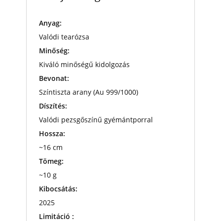
Anyag:
Valódi tearózsa
Minőség:
Kiváló minőségű kidolgozás
Bevonat:
Színtiszta arany (Au 999/1000)
Díszítés:
Valódi pezsgőszínű gyémántporral
Hossza:
~16 cm
Tömeg:
~10 g
Kibocsátás:
2025
Limitáció :