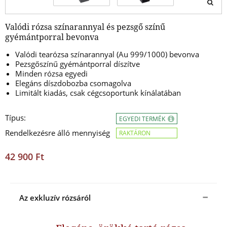
Valódi rózsa színarannyal és pezsgő színű
gyémántporral bevonva
Valódi tearózsa színarannyal (Au 999/1000) bevonva
Pezsgőszínű gyémántporral díszítve
Minden rózsa egyedi
Elegáns díszdobozba csomagolva
Limitált kiadás, csak cégcsoportunk kínálatában
Típus:
EGYEDI TERMÉK
Rendelkezésre álló mennyiség
RAKTÁRON
42 900 Ft
Az exkluzív rózsáról