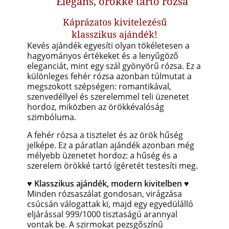
Elegáns, örökké tartó rózsa
Káprázatos kivitelezésű
klasszikus ajándék!
Kevés ajándék egyesíti olyan tökéletesen a
hagyományos értékeket és a lenyűgöző
eleganciát, mint egy szál gyönyörű rózsa. Ez a
különleges fehér rózsa azonban túlmutat a
megszokott szépségen: romantikával,
szenvedéllyel és szerelemmel teli üzenetet
hordoz, miközben az örökkévalóság
szimbóluma.
A fehér rózsa a tisztelet és az örök hűség
jelképe. Ez a páratlan ajándék azonban még
mélyebb üzenetet hordoz: a hűség és a
szerelem örökké tartó ígéretét testesíti meg.
♥ Klasszikus ajándék, modern kivitelben
♥
Minden rózsaszálat gondosan, virágzása
csúcsán válogattak ki, majd egy egyedülálló
eljárással 999/1000 tisztaságú arannyal
vontak be. A szirmokat pezsgőszínű