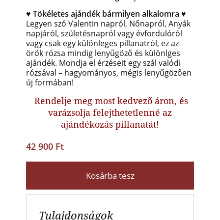
♥ Tökéletes ajándék bármilyen alkalomra ♥
Legyen szó Valentin napról, Nőnapról, Anyák
napjáról, születésnapról vagy évfordulóról
vagy csak egy különleges pillanatról, ez az
örök rózsa mindig lenyűgöző és különlges
ajándék. Mondja el érzéseit egy szál valódi
rózsával
– hagyományos, mégis lenyűgözően
új formában!
Rendelje meg most kedvező áron, és
varázsolja felejthetetlenné az
ajándékozás pillanatát!
42 900 Ft
Kosárba tesz
Tulajdonságok