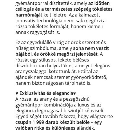
gyémántporral díszítették, amely
az időtlen
csillogás és a természetes szépség tökéletes
harmóniájá
t kelti életre. Az alkalmazott
innovatív technológia nemcsak megőrzi a
rózsa tökéletes formáját, hanem kiemeli
annak ragyogását is.
Ez az egyedülálló virág az örök szeretet és
hűség szimbóluma, amely
soha nem veszít
bájából, és örökké megőrzi jelentését
. A
rózsát egy stílusos, fekete béléses
díszdobozban helyeztük el, amelyet elegáns
aranyszalaggal kötöttünk át. Ezáltal az
ajándék nemcsak szemet gyönyörködtető,
hanem biztonságosan tárolható is.
♥
Exkluzivitás és elegancia
♥
A rózsa, az arany és a pezsgőszínű
gyémántpor kombinációja a luxus és az
elegancia legmagasabb szintjét képviseli.
Egyediségét tovább fokozza, hogy világszerte
csupán 1 999 darab készült belőle
– egy
valóban ritka és különleges
ajándék.