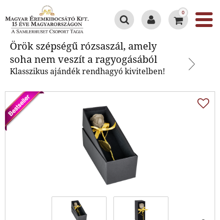
0
Örök szépségű rózsaszál, amely
Örök szépségű rózsaszál, amely
soha nem veszít a ragyogásából
soha nem veszít a ragyogásából
Klasszikus ajándék rendhagyó kivitelben!