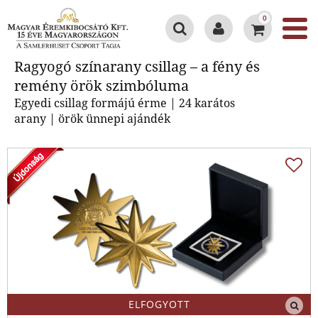
0
Ragyogó színarany csillag – a fény
Ragyogó színarany csillag – a fény és
és remény örök szimbóluma
remény örök szimbóluma
Egyedi csillag formájú érme | 24 karátos
arany | örök ünnepi ajándék
ELFOGYOTT