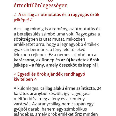
érmekülönlegességen
∴
A csillag az útmutatás és a ragyogás örök
jelképe!
∴
A csillag mindig is a remény, az útmutatás és
a beteljesülés szimbóluma volt. Ragyogása a
sötétségben is utat mutat, miközben
emlékeztet arra, hogy a legnagyobb értékek
gyakran bennünk, a fény felé törekvő
lélekben rejlenek. Ez a nemes szimbólum
a
karácsony, az ünnep és az új kezdetek örök
jelképe – a fény, amely összeköt és inspirál
.
∴ Egyedi és örök ajándék rendhagyó
kivitelben ∴
A különleges,
csillag alakú érme színtiszta, 24
karátos aranyból
készült, így ragyogása
méltón idézi meg a fény és a remény
varázsát. Az aranycsillag nem csupán egy
gyűjtői darab, hanem egy szimbolikus
ajándék is, amely örök emléket őriz minden