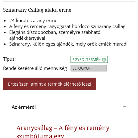
Színarany Csillag alakú érme
24 karátos arany érme
A fény és remény ragyogását hordozó színarany csillag
Elegáns díszdobozban, személyre szabható
ajándékkártyával
Színarany, különleges ajándék, mely örök emlék marad!
Típus:
EGYEDI TERMÉK
Rendelkezésre álló mennyiség
ELFOGYOTT
Értesítsen, amint a termék elérhető lesz!
Az érméről
Aranycsillag – A fény és remény
szimbóluma egy