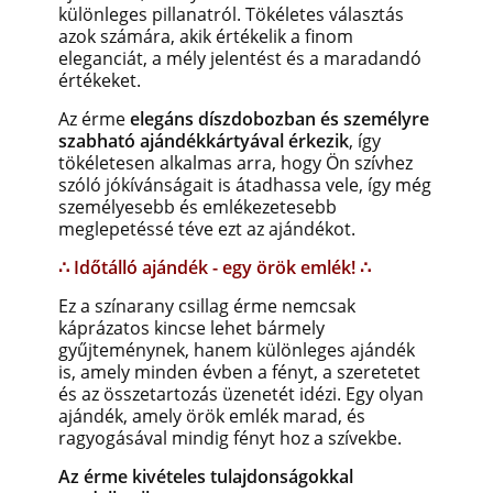
különleges pillanatról. Tökéletes választás
azok számára, akik értékelik a finom
eleganciát, a mély jelentést és a maradandó
értékeket.
Az érme
elegáns díszdobozban és személyre
szabható ajándékkártyával érkezik
, így
tökéletesen alkalmas arra, hogy Ön szívhez
szóló jókívánságait is átadhassa vele, így még
személyesebb és emlékezetesebb
meglepetéssé téve ezt az ajándékot.
∴ Időtálló ajándék - egy örök emlék! ∴
Ez a színarany csillag érme nemcsak
káprázatos kincse lehet bármely
gyűjteménynek, hanem különleges ajándék
is, amely minden évben a fényt, a szeretetet
és az összetartozás üzenetét idézi. Egy olyan
ajándék, amely örök emlék marad, és
ragyogásával mindig fényt hoz a szívekbe.
Az érme kivételes tulajdonságokkal