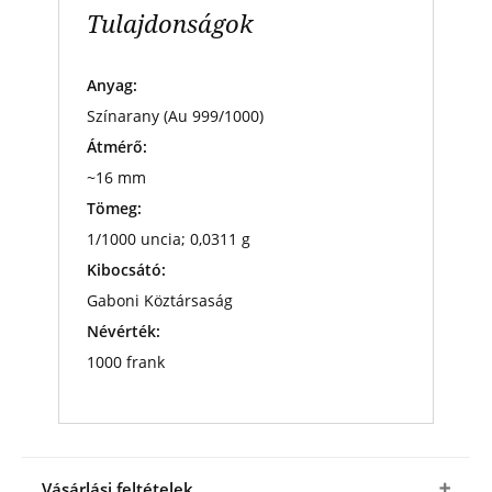
Tulajdonságok
Anyag:
Színarany (Au 999/1000)
Átmérő:
~16 mm
Tömeg:
1/1000 uncia; 0,0311 g
Kibocsátó:
Gaboni Köztársaság
Névérték:
1000 frank
Vásárlási feltételek