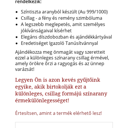
rendelkezik:
Színtiszta aranyból készült (Au 999/1000)
Csillag - a fény és remény szimbóluma
A legszebb meglepetés, amit személyes
jókívánságaival kísérhet
Elegáns díszdobozban és ajándékkártyával
Eredetiséget Igazoló Tanúsítvánnyal
Ajándékozza meg önmagát vagy szeretteit
ezzel a különleges színarany csillag érmével,
amely örökre őrzi a ragyogás és az ünnep
varázsát!
Legyen Ön is azon kevés gyűjtőink
egyike, akik birtokolják ezt a
különleges, csillag formájú színarany
érmekülönlegességet!
Értesítsen, amint a termék elérhető lesz!