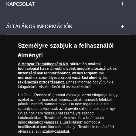
KAPCSOLAT
Magyar
Fizetés
Nemzetközi
Csomagolási és postaköltség
Ügyfélszolgálat
ÁLTALÁNOS INFORMÁCIÓK
Szállítási módok
Leiratkozás a hírlevélről
Kézbesítés
Karrier
Személyre szabjuk a felhasználói
Sütik (cookies) használata
Reklamáció
élményt!
06 80 888 889
Süti (cookies)
Beállítások
Visszaküldés
A Magyar Éremkibocsátó Kft.
sütiket és további
Társaságunkról
technológiát használ webhelyeink megbízhatóságának és
(díjmentesen hívható hétfőtől csütörtökig 9.00 és 17.00
Elállási űrlap
biztonságának fenntartásához, webes forgalmunk
Az érmék és érmek ára és értéke
óra között, péntekenként 9.00 és 15.00 óra között)
méréséhez, személyre szabott vásárlási élmény és
reklámozás biztosításához.
Ehhez információt gyűjtünk a
látogatókról, viselkedésükről és eszközeikről.
Gyakran ismételt kérdések
Ha Ön a
„Rendben”
gombot választja, azzal elfogadja, hogy
Adatkezelés
ezeket az információkat megoszthatjuk harmadik felekkel,
például hirdető partnereinkkel. Ha
nem fogadja
el a süti
szabályzatot, akkor csak az alapvető sütiket használjuk, így
Ön sajnos nem részesülhet személyre szabott
tartalmainkban. További részletekért és a beállítások
módosításához válassza a „Beállítások” gombot. A
beállításokat bármikor módosíthatja. További információért
olvassa el
süti szabályzatunkat
.