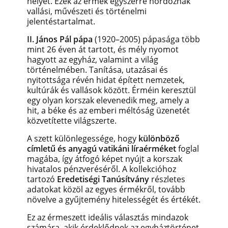
helyet. Ezek az érmék egyszerre hordoznak
vallási, művészeti és történelmi
jelentéstartalmat.
II. János Pál pápa
(1920–2005) pápasága több
mint 26 éven át tartott, és mély nyomot
hagyott az egyház, valamint a világ
történelmében. Tanítása, utazásai és
nyitottsága révén hidat épített nemzetek,
kultúrák és vallások között. Érméin keresztül
egy olyan korszak elevenedik meg, amely a
hit, a béke és az emberi méltóság üzenetét
közvetítette világszerte.
A szett különlegessége, hogy
különböző
címletű és anyagú vatikáni líraérméket
foglal
magába, így átfogó képet nyújt a korszak
hivatalos pénzveréséről. A kollekcióhoz
tartozó
Eredetiségi Tanúsítvány
részletes
adatokat közöl az egyes érmékről, tovább
növelve a gyűjtemény hitelességét és értékét.
Ez az érmeszett ideális választás mindazok
számára, akik érdeklődnek az egyháztörténet,