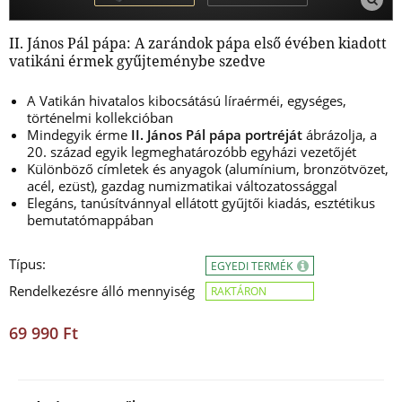
II. János Pál pápa: A zarándok pápa első évében kiadott
vatikáni érmek gyűjteménybe szedve
A Vatikán hivatalos kibocsátású líraérméi, egységes,
történelmi kollekcióban
Mindegyik érme
II. János Pál pápa portréját
ábrázolja, a
20. század egyik legmeghatározóbb egyházi vezetőjét
Különböző címletek és anyagok (alumínium, bronzötvözet,
acél, ezüst), gazdag numizmatikai változatossággal
Elegáns, tanúsítvánnyal ellátott gyűjtői kiadás, esztétikus
bemutatómappában
Típus:
EGYEDI TERMÉK
Rendelkezésre álló mennyiség
RAKTÁRON
69 990 Ft