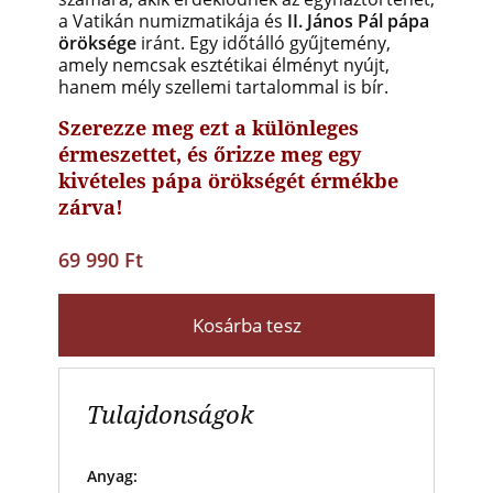
a Vatikán numizmatikája és
II. János Pál pápa
öröksége
iránt. Egy időtálló gyűjtemény,
amely nemcsak esztétikai élményt nyújt,
hanem mély szellemi tartalommal is bír.
Szerezze meg ezt a különleges
érmeszettet, és őrizze meg egy
kivételes pápa örökségét érmékbe
zárva!
69 990 Ft
Kosárba tesz
Tulajdonságok
Anyag: