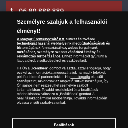
Reklamáció
06 80 888 889
Süti (cookies)
Beállítások
Visszaküldés
Társaságunkról
Személyre szabjuk a felhasználói
(díjmentesen hívható hétfőtől csütörtökig 9.00 és 17.00
Elállási űrlap
Az érmék és érmek ára és értéke
óra között, péntekenként 9.00 és 15.00 óra között)
élményt!
Gyakran ismételt kérdések
A Magyar Éremkibocsátó Kft.
sütiket és további
technológiát használ webhelyeink megbízhatóságának és
biztonságának fenntartásához, webes forgalmunk
Adatkezelés
méréséhez, személyre szabott vásárlási élmény és
reklámozás biztosításához.
Ehhez információt gyűjtünk a
látogatókról, viselkedésükről és eszközeikről.
Ha Ön a
„Rendben”
gombot választja, azzal elfogadja, hogy
ezeket az információkat megoszthatjuk harmadik felekkel,
például hirdető partnereinkkel. Ha
nem fogadja
el a süti
szabályzatot, akkor csak az alapvető sütiket használjuk, így
Ön sajnos nem részesülhet személyre szabott
tartalmainkban. További részletekért és a beállítások
módosításához válassza a „Beállítások” gombot. A
beállításokat bármikor módosíthatja. További információért
olvassa el
süti szabályzatunkat
.
Magyar Éremkibocsátó Kft. 1134 Budapest, Váci út 33. Cégjegyzékszám: 01-09-
957944, Adószám: 23275395-2-41 A Társaság a Magyar Kereskedelmi
Engedélyezési Hivatal Nemesfémvizsgáló és Hitelesítő Hatóság (1089 Budapest,
Bláthy Ottó utca 3-5.) engedélyéhez kötött tevékenységet folytat. Kereskedelmi
engedély száma: PR7638
© Copyright 2026 - Magyar Éremkibocsátó Kft.
Beállítások