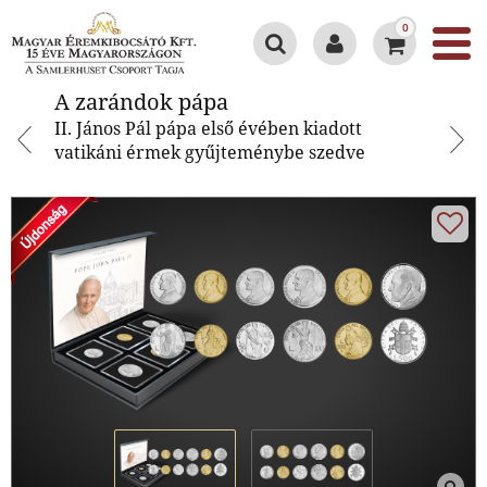
0
A zarándok pápa
A zarándok pápa
II. János Pál pápa első évében kiadott
vatikáni érmek gyűjteménybe szedve