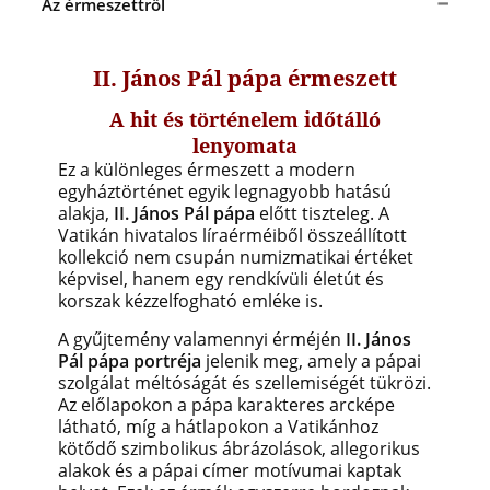
Az érmeszettről
II. János Pál pápa érmeszett
A hit és történelem időtálló
lenyomata
Ez a különleges érmeszett a modern
egyháztörténet egyik legnagyobb hatású
alakja,
II. János Pál pápa
előtt tiszteleg. A
Vatikán hivatalos líraérméiből összeállított
kollekció nem csupán numizmatikai értéket
képvisel, hanem egy rendkívüli életút és
korszak kézzelfogható emléke is.
A gyűjtemény valamennyi érméjén
II. János
Pál pápa portréja
jelenik meg, amely a pápai
szolgálat méltóságát és szellemiségét tükrözi.
Az előlapokon a pápa karakteres arcképe
látható, míg a hátlapokon a Vatikánhoz
kötődő szimbolikus ábrázolások, allegorikus
alakok és a pápai címer motívumai kaptak