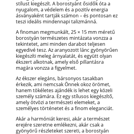
stílust kiegészít. A borostyánt ősidők óta a
nyugalom, a védelem és a pozitív energia
ásványaként tartják számon – és pontosan ez
teszi ideális mindennapi talizmánná.
A finoman megmunkált, 25 × 15 mm méretű
borostyán természetes mintázata vonzza a
tekintetet, ami minden darabot teljesen
egyedivé tesz. Az aranyozott lánc gyönyörűen
kiegészíti meleg árnyalatát, és együtt olyan
ékszert alkotnak, amely első pillantásra
magára vonzza a figyelmet.
Az ékszer elegáns, bársonyos tasakban
érkezik, ami nemcsak Önnek okoz örömet,
hanem tökéletes ajándék is lehet egy közeli
személy számára. Ez egy stílusos kiegészítő,
amely ötvözi a természeti elemeket, a
személyes történetet és a finom eleganciát.
Akár a harmóniát keresi, akár a természet
erejére szeretne emlékezni, akár csak a
gyönyörű részleteket szereti, a borostyán