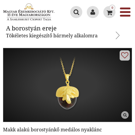
0
A borostyán ereje
A borostyán ereje
Tökéletes kiegészítő bármely alkalomra
Makk alakú borostyánkő medálos nyaklánc