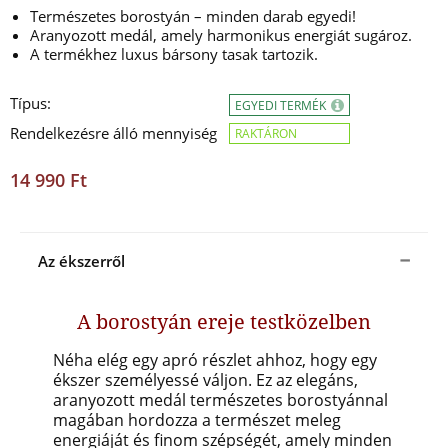
Természetes borostyán – minden darab egyedi!
Aranyozott medál, amely harmonikus energiát sugároz.
A termékhez luxus bársony tasak tartozik.
Típus:
EGYEDI TERMÉK
Rendelkezésre álló mennyiség
RAKTÁRON
14 990 Ft
Az ékszerről
A borostyán ereje testközelben
Néha elég egy apró részlet ahhoz, hogy egy
ékszer személyessé váljon. Ez az elegáns,
aranyozott medál természetes borostyánnal
magában hordozza a természet meleg
energiáját és finom szépségét, amely minden