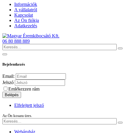
Információk
A vállalatról
Kapcsolat
Az Ön fiókja
Adatkezelés
06 80 888 889
Bejelentkezés
Email:
Jelszó
Emlékezzen rám
Belépés
Elfelejtett jelszó
Az Ön kosara üres.
Webáruház