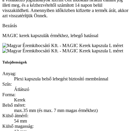
illeti meg, és a kézhezvételtől számított 14 napon belül
visszaküldheti. A
mennyiben időközben kifizette a termék árát, akkor
azt visszatérítjük Önnek.
Bezárás
MAGIC kerek kapszulák érmékhez, lebegő hatással
Tulajdonságok
Anyag:
Plexi kapszula belső lebegést biztosító membránnal
Szín:
Átlátszó
Forma:
Kerek
Belső méret:
max.35 mm (és max. 7 mm magas érmékhez)
Külső átmérő:
54 mm
Külső magasság: