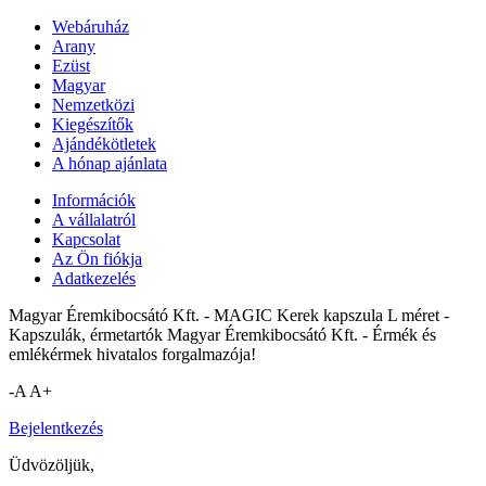
Webáruház
Arany
Ezüst
Magyar
Nemzetközi
Kiegészítők
Ajándékötletek
A hónap ajánlata
Információk
A vállalatról
Kapcsolat
Az Ön fiókja
Adatkezelés
Magyar Éremkibocsátó Kft. - MAGIC Kerek kapszula L méret -
Kapszulák, érmetartók Magyar Éremkibocsátó Kft. - Érmék és
emlékérmek hivatalos forgalmazója!
-A
A+
Bejelentkezés
Üdvözöljük,