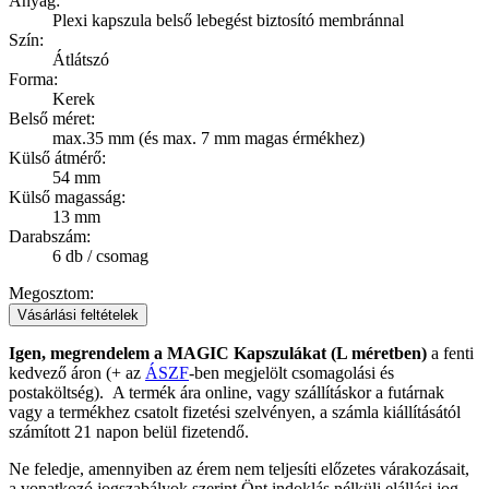
Anyag:
Plexi kapszula belső lebegést biztosító membránnal
Szín:
Átlátszó
Forma:
Kerek
Belső méret:
max.35 mm (és max. 7 mm magas érmékhez)
Külső átmérő:
54 mm
Külső magasság:
13 mm
Darabszám:
6 db / csomag
Megosztom:
Vásárlási feltételek
Igen, megrendelem a MAGIC Kapszulákat (L méretben)
a fenti
kedvező áron (+ az
ÁSZF
-ben megjelölt csomagolási és
postaköltség).
A termék ára online, vagy szállításkor a futárnak
vagy a termékhez csatolt fizetési szelvényen, a számla kiállításától
számított 21 napon belül fizetendő.
Ne feledje, amennyiben az érem nem teljesíti előzetes várakozásait,
a vonatkozó jogszabályok szerint Önt indoklás nélküli elállási jog