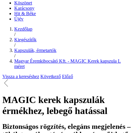
Köszönet
Karácsony
Hit & Béke
Újév
Kezdőlap
/
Kiegészítők
/
Kapszulák, érmetartók
/
Magyar Éremkibocsátó Kft. - MAGIC Kerek kapszula L
méret
Vissza a kereséshez
Következő
Előző
MAGIC kerek kapszulák
érmékhez, lebegő hatással
Biztonságos rögzítés, elegáns megjelenés –