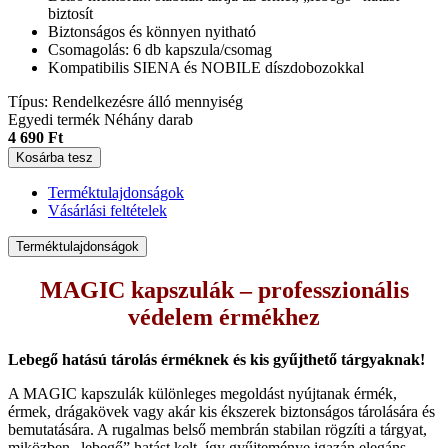
biztosít
Biztonságos és könnyen nyitható
Csomagolás: 6 db kapszula/csomag
Kompatibilis SIENA és NOBILE díszdobozokkal
Típus:
Rendelkezésre álló mennyiség
Egyedi termék
Néhány darab
4 690 Ft
Kosárba tesz
Terméktulajdonságok
Vásárlási feltételek
Terméktulajdonságok
MAGIC kapszulák – professzionális
védelem érmékhez
Lebegő hatású tárolás érméknek és kis gyűjthető tárgyaknak!
A MAGIC kapszulák különleges megoldást nyújtanak érmék,
érmek, drágakövek vagy akár kis ékszerek biztonságos tárolására és
bemutatására. A rugalmas belső membrán stabilan rögzíti a tárgyat,
miközben „lebegő” hatást kelt, így gyűjteménye igazán elegáns