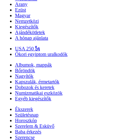
Arany
Ezüst
Magyar
Nemzetközi
Kiegészítők
Ajándékötletek
A hónap ajánlata
USA 250 🗽
Ókori egyiptom uralkodók
Albumok, mappák
Bőröndök
Nagyítók
Kapszulák, érmetartók
Dobozok és keretek
Numizmatikai eszközök
Egyéb kiegészítők
Ékszerek
Születésnap
Horoszkóp
Szerelem & Esküvő
Baba érkezés
Szerencse