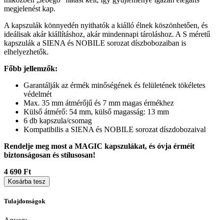
megjelenést kap.
A kapszulák könnyedén nyithatók a kiálló élnek köszönhetően, és
ideálisak akár kiállításhoz, akár mindennapi tároláshoz. A S méretű
kapszulák a SIENA és NOBILE sorozat díszbobozaiban is
elhelyezhetők.
Főbb jellemzők:
Garantálják az érmék minőségének és felületének tökéletes
védelmét
Max. 35 mm átmérőjű és 7 mm magas érmékhez
Külső átmérő: 54 mm, külső magasság: 13 mm
6 db kapszula/csomag
Kompatibilis a SIENA és NOBILE sorozat díszdobozaival
Rendelje meg most a MAGIC kapszulákat, és óvja érméit
biztonságosan és stílusosan!
4 690 Ft
Kosárba tesz
Tulajdonságok