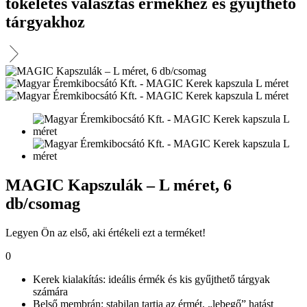
tökéletes választás érmékhez és gyűjthető
tárgyakhoz
MAGIC Kapszulák – L méret, 6
db/csomag
Legyen Ön az első, aki értékeli ezt a terméket!
0
Kerek kialakítás: ideális érmék és kis gyűjthető tárgyak
számára
Belső membrán: stabilan tartja az érmét, „lebegő” hatást