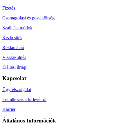
Fizetés
Csomagolási és postaköltség
Szállítási módok
Kézbesítés
Reklamáció
Visszaküldés
Elállási űrlap
Kapcsolat
Ügyfélszolgálat
Leiratkozás a hírlevélről
Karrier
Általános Információk