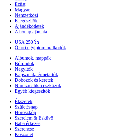
Ezüst
Magyar
Nemzetközi
Kiegészítők
Ajándékötletek
A hónap ajánlata
USA 250 🗽
Ókori egyiptom uralkodók
Albumok, mappák
Bőröndök
Nagyítók
Kapszulák, érmetartók
Dobozok és keretek
Numizmatikai eszközök
Egyéb kiegészítők
Ékszerek
Születésnap
Horoszkóp
Szerelem & Esküvő
Baba érkezés
Szerencse
Köszönet