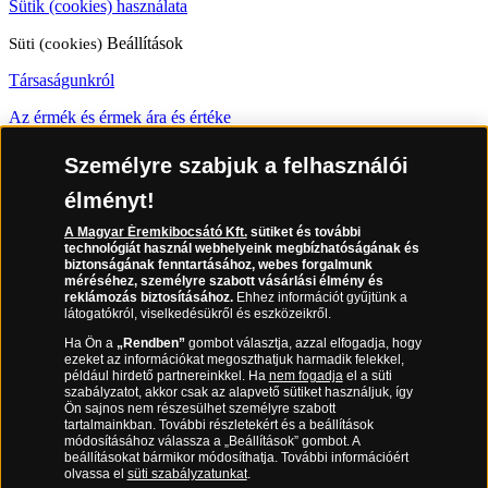
Sütik (cookies) használata
Süti (cookies)
Beállítások
Társaságunkról
Az érmék és érmek ára és értéke
Gyakran ismételt kérdések
Személyre szabjuk a felhasználói
Adatkezelés
élményt!
A Magyar Éremkibocsátó Kft.
sütiket és további
06 80 888 889
technológiát használ webhelyeink megbízhatóságának és
biztonságának fenntartásához, webes forgalmunk
méréséhez, személyre szabott vásárlási élmény és
reklámozás biztosításához.
Ehhez információt gyűjtünk a
látogatókról, viselkedésükről és eszközeikről.
(díjmentesen hívható hétfőtől csütörtökig 9.00 és 17.00 óra között,
péntekenként 9.00 és 15.00 óra között)
Ha Ön a
„Rendben”
gombot választja, azzal elfogadja, hogy
ezeket az információkat megoszthatjuk harmadik felekkel,
például hirdető partnereinkkel. Ha
nem fogadja
el a süti
szabályzatot, akkor csak az alapvető sütiket használjuk, így
Ön sajnos nem részesülhet személyre szabott
tartalmainkban. További részletekért és a beállítások
módosításához válassza a „Beállítások” gombot. A
beállításokat bármikor módosíthatja. További információért
olvassa el
süti szabályzatunkat
.