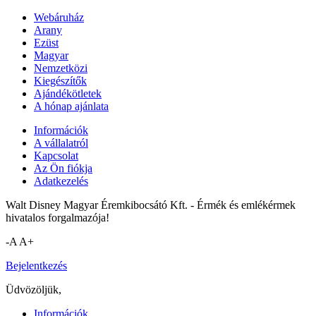
Webáruház
Arany
Ezüst
Magyar
Nemzetközi
Kiegészítők
Ajándékötletek
A hónap ajánlata
Információk
A vállalatról
Kapcsolat
Az Ön fiókja
Adatkezelés
Walt Disney Magyar Éremkibocsátó Kft. - Érmék és emlékérmek
hivatalos forgalmazója!
-A
A+
Bejelentkezés
Üdvözöljük,
Információk