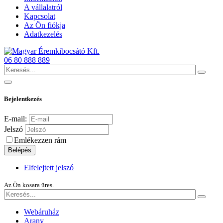
A vállalatról
Kapcsolat
Az Ön fiókja
Adatkezelés
06 80 888 889
Bejelentkezés
E-mail:
Jelszó
Emlékezzen rám
Belépés
Elfelejtett jelszó
Az Ön kosara üres.
Webáruház
Arany