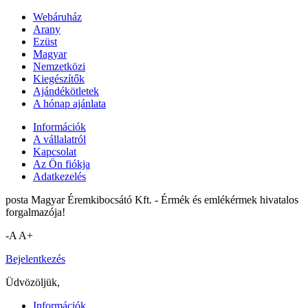
Webáruház
Arany
Ezüst
Magyar
Nemzetközi
Kiegészítők
Ajándékötletek
A hónap ajánlata
Információk
A vállalatról
Kapcsolat
Az Ön fiókja
Adatkezelés
posta Magyar Éremkibocsátó Kft. - Érmék és emlékérmek hivatalos
forgalmazója!
-A
A+
Bejelentkezés
Üdvözöljük,
Információk