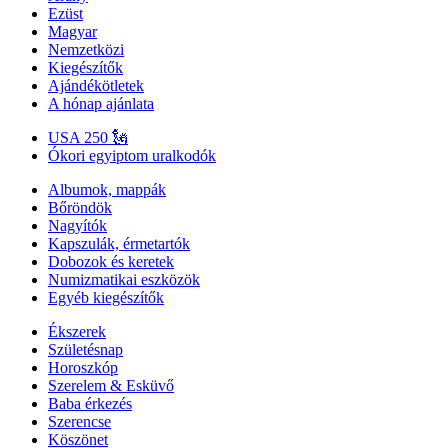
Ezüst
Magyar
Nemzetközi
Kiegészítők
Ajándékötletek
A hónap ajánlata
USA 250 🗽
Ókori egyiptom uralkodók
Albumok, mappák
Bőröndök
Nagyítók
Kapszulák, érmetartók
Dobozok és keretek
Numizmatikai eszközök
Egyéb kiegészítők
Ékszerek
Születésnap
Horoszkóp
Szerelem & Esküvő
Baba érkezés
Szerencse
Köszönet