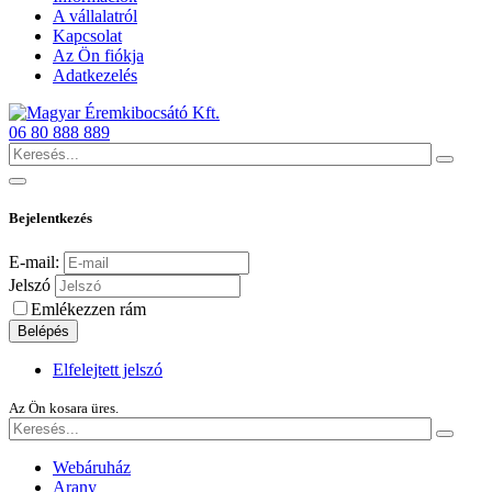
A vállalatról
Kapcsolat
Az Ön fiókja
Adatkezelés
06 80 888 889
Bejelentkezés
E-mail:
Jelszó
Emlékezzen rám
Belépés
Elfelejtett jelszó
Az Ön kosara üres.
Webáruház
Arany