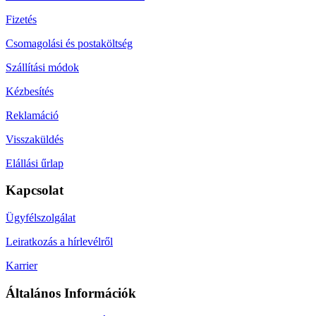
Fizetés
Csomagolási és postaköltség
Szállítási módok
Kézbesítés
Reklamáció
Visszaküldés
Elállási űrlap
Kapcsolat
Ügyfélszolgálat
Leiratkozás a hírlevélről
Karrier
Általános Információk