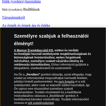
Sütik (cookies) használata
Süti (cookies)
Beállítások
Társaságunkról
Az érmék és érmek ára és értéke
Gyakran ismételt kérdések
Személyre szabjuk a felhasználói
Adatkezelés
élményt!
A Magyar Éremkibocsátó Kft.
sütiket és további
06 80 888 889
technológiát használ webhelyeink megbízhatóságának és
biztonságának fenntartásához, webes forgalmunk
méréséhez, személyre szabott vásárlási élmény és
reklámozás biztosításához.
Ehhez információt gyűjtünk a
látogatókról, viselkedésükről és eszközeikről.
(díjmentesen hívható hétfőtől csütörtökig 9.00 és 17.00 óra között,
péntekenként 9.00 és 15.00 óra között)
Ha Ön a
„Rendben”
gombot választja, azzal elfogadja, hogy
ezeket az információkat megoszthatjuk harmadik felekkel,
például hirdető partnereinkkel. Ha
nem fogadja
el a süti
szabályzatot, akkor csak az alapvető sütiket használjuk, így
Ön sajnos nem részesülhet személyre szabott
tartalmainkban. További részletekért és a beállítások
módosításához válassza a „Beállítások” gombot. A
beállításokat bármikor módosíthatja. További információért
olvassa el
süti szabályzatunkat
.