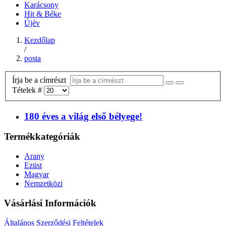
Karácsony
Hit & Béke
Újév
Kezdőlap
/
posta
Írja be a címrészt
Tételek #
180 éves a világ első bélyege!
Termékkategóriák
Arany
Ezüst
Magyar
Nemzetközi
Vásárlási Információk
Általános Szerződési Feltételek