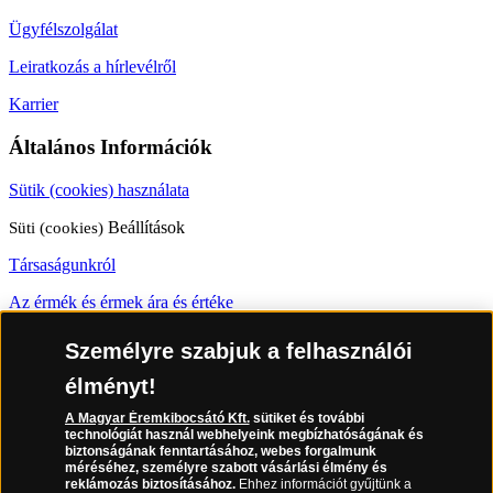
Ügyfélszolgálat
Leiratkozás a hírlevélről
Karrier
Általános Információk
Sütik (cookies) használata
Süti (cookies)
Beállítások
Társaságunkról
Az érmék és érmek ára és értéke
Gyakran ismételt kérdések
Személyre szabjuk a felhasználói
Adatkezelés
élményt!
06 80 888 889
A Magyar Éremkibocsátó Kft.
sütiket és további
technológiát használ webhelyeink megbízhatóságának és
biztonságának fenntartásához, webes forgalmunk
méréséhez, személyre szabott vásárlási élmény és
reklámozás biztosításához.
Ehhez információt gyűjtünk a