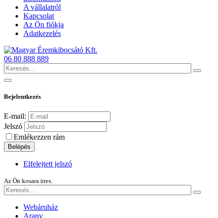
A vállalatról
Kapcsolat
Az Ön fiókja
Adatkezelés
06 80 888 889
Bejelentkezés
E-mail:
Jelszó
Emlékezzen rám
Belépés
Elfelejtett jelszó
Az Ön kosara üres.
Webáruház
Arany