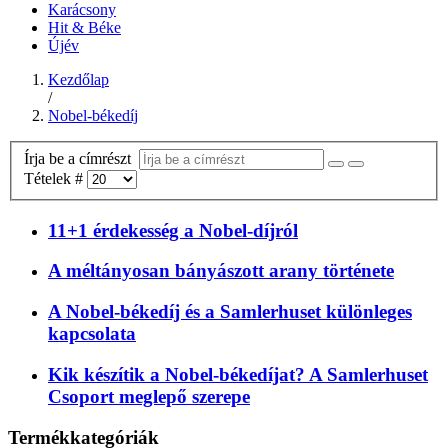
Karácsony
Hit & Béke
Újév
Kezdőlap
/
Nobel-békedíj
Írja be a címrészt
Tételek #
11+1 érdekesség a Nobel-díjról
A méltányosan bányászott arany története
A Nobel-békedíj és a Samlerhuset különleges
kapcsolata
Kik készítik a Nobel-békedíjat? A Samlerhuset
Csoport meglepő szerepe
Termékkategóriák