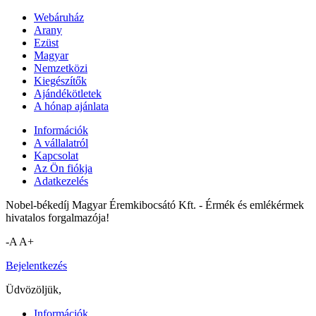
Webáruház
Arany
Ezüst
Magyar
Nemzetközi
Kiegészítők
Ajándékötletek
A hónap ajánlata
Információk
A vállalatról
Kapcsolat
Az Ön fiókja
Adatkezelés
Nobel-békedíj Magyar Éremkibocsátó Kft. - Érmék és emlékérmek
hivatalos forgalmazója!
-A
A+
Bejelentkezés
Üdvözöljük,
Információk