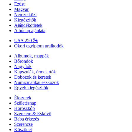
Ezüst
Magyar
Nemzetközi
Kiegészítők
Ajándékötletek
A hónap ajánlata
USA 250 🗽
Ókori egyiptom uralkodók
Albumok, mappák
Bőröndök
Nagyítók
Kapszulák, érmetartók
Dobozok és keretek
Numizmatikai eszközök
Egyéb kiegészítők
Ékszerek
Születésnap
Horoszkóp
Szerelem & Esküvő
Baba érkezés
Szerencse
Köszönet