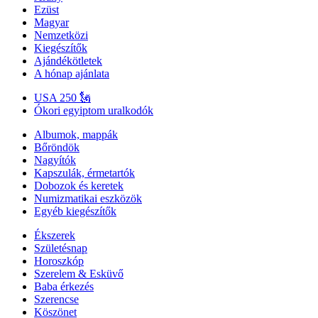
Ezüst
Magyar
Nemzetközi
Kiegészítők
Ajándékötletek
A hónap ajánlata
USA 250 🗽
Ókori egyiptom uralkodók
Albumok, mappák
Bőröndök
Nagyítók
Kapszulák, érmetartók
Dobozok és keretek
Numizmatikai eszközök
Egyéb kiegészítők
Ékszerek
Születésnap
Horoszkóp
Szerelem & Esküvő
Baba érkezés
Szerencse
Köszönet