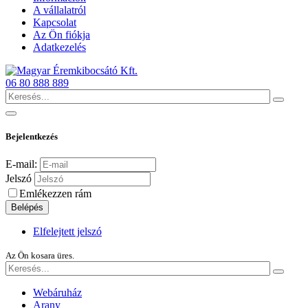
A vállalatról
Kapcsolat
Az Ön fiókja
Adatkezelés
06 80 888 889
Bejelentkezés
E-mail:
Jelszó
Emlékezzen rám
Belépés
Elfelejtett jelszó
Az Ön kosara üres.
Webáruház
Arany