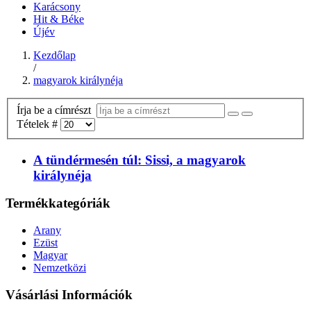
Karácsony
Hit & Béke
Újév
Kezdőlap
/
magyarok királynéja
Írja be a címrészt
Tételek #
A tündérmesén túl: Sissi, a magyarok
királynéja
Termékkategóriák
Arany
Ezüst
Magyar
Nemzetközi
Vásárlási Információk