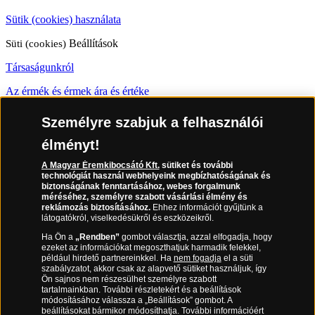
Sütik (cookies) használata
Süti (cookies)
Beállítások
Társaságunkról
Az érmék és érmek ára és értéke
Gyakran ismételt kérdések
Személyre szabjuk a felhasználói
Adatkezelés
élményt!
A Magyar Éremkibocsátó Kft.
sütiket és további
06 80 888 889
technológiát használ webhelyeink megbízhatóságának és
biztonságának fenntartásához, webes forgalmunk
méréséhez, személyre szabott vásárlási élmény és
reklámozás biztosításához.
Ehhez információt gyűjtünk a
látogatókról, viselkedésükről és eszközeikről.
(díjmentesen hívható hétfőtől csütörtökig 9.00 és 17.00 óra között,
péntekenként 9.00 és 15.00 óra között)
Ha Ön a
„Rendben”
gombot választja, azzal elfogadja, hogy
ezeket az információkat megoszthatjuk harmadik felekkel,
például hirdető partnereinkkel. Ha
nem fogadja
el a süti
szabályzatot, akkor csak az alapvető sütiket használjuk, így
Ön sajnos nem részesülhet személyre szabott
tartalmainkban. További részletekért és a beállítások
módosításához válassza a „Beállítások” gombot. A
beállításokat bármikor módosíthatja. További információért