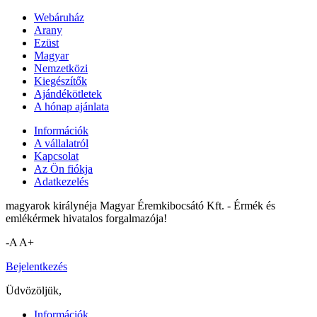
Webáruház
Arany
Ezüst
Magyar
Nemzetközi
Kiegészítők
Ajándékötletek
A hónap ajánlata
Információk
A vállalatról
Kapcsolat
Az Ön fiókja
Adatkezelés
magyarok királynéja Magyar Éremkibocsátó Kft. - Érmék és
emlékérmek hivatalos forgalmazója!
-A
A+
Bejelentkezés
Üdvözöljük,
Információk