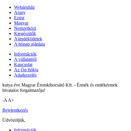
Webáruház
Arany
Ezüst
Magyar
Nemzetközi
Kiegészítők
Ajándékötletek
A hónap ajánlata
Információk
A vállalatról
Kapcsolat
Az Ön fiókja
Adatkezelés
kutya éve Magyar Éremkibocsátó Kft. - Érmék és emlékérmek
hivatalos forgalmazója!
-A
A+
Bejelentkezés
Üdvözöljük,
Információk