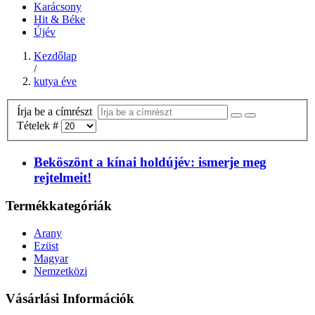
Karácsony
Hit & Béke
Újév
Kezdőlap
/
kutya éve
Írja be a címrészt
Tételek #
Beköszönt a kínai holdújév: ismerje meg
rejtelmeit!
Termékkategóriák
Arany
Ezüst
Magyar
Nemzetközi
Vásárlási Információk