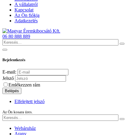
A vállalatról
Kapcsolat
Az Ön fiókja
Adatkezelés
06 80 888 889
Bejelentkezés
E-mail:
Jelszó
Emlékezzen rám
Belépés
Elfelejtett jelszó
Az Ön kosara üres.
Webáruház
Arany