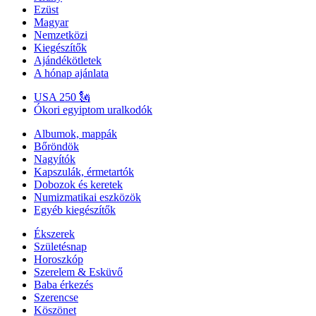
Ezüst
Magyar
Nemzetközi
Kiegészítők
Ajándékötletek
A hónap ajánlata
USA 250 🗽
Ókori egyiptom uralkodók
Albumok, mappák
Bőröndök
Nagyítók
Kapszulák, érmetartók
Dobozok és keretek
Numizmatikai eszközök
Egyéb kiegészítők
Ékszerek
Születésnap
Horoszkóp
Szerelem & Esküvő
Baba érkezés
Szerencse
Köszönet