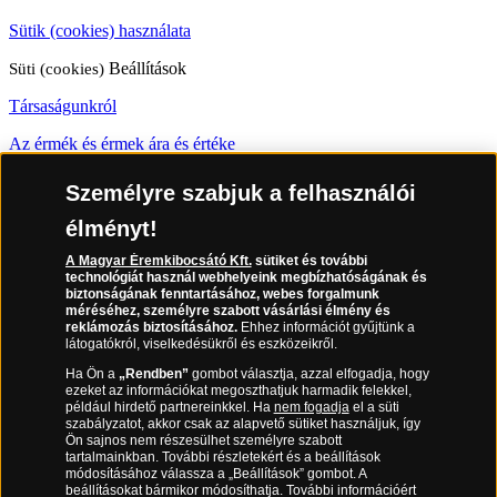
Sütik (cookies) használata
Süti (cookies)
Beállítások
Társaságunkról
Az érmék és érmek ára és értéke
Gyakran ismételt kérdések
Személyre szabjuk a felhasználói
Adatkezelés
élményt!
A Magyar Éremkibocsátó Kft.
sütiket és további
06 80 888 889
technológiát használ webhelyeink megbízhatóságának és
biztonságának fenntartásához, webes forgalmunk
méréséhez, személyre szabott vásárlási élmény és
reklámozás biztosításához.
Ehhez információt gyűjtünk a
látogatókról, viselkedésükről és eszközeikről.
(díjmentesen hívható hétfőtől csütörtökig 9.00 és 17.00 óra között,
péntekenként 9.00 és 15.00 óra között)
Ha Ön a
„Rendben”
gombot választja, azzal elfogadja, hogy
ezeket az információkat megoszthatjuk harmadik felekkel,
például hirdető partnereinkkel. Ha
nem fogadja
el a süti
szabályzatot, akkor csak az alapvető sütiket használjuk, így
Ön sajnos nem részesülhet személyre szabott
tartalmainkban. További részletekért és a beállítások
módosításához válassza a „Beállítások” gombot. A
beállításokat bármikor módosíthatja. További információért