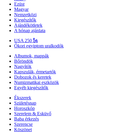
Ezüst
Magyar
Nemzetközi
Kiegészítők
Ajándékötletek
A hónap ajánlata
USA 250 🗽
Ókori egyiptom uralkodók
Albumok, mappák
Bőröndök
Nagyítók
Kapszulák, érmetartók
Dobozok és keretek
Numizmatikai eszközök
Egyéb kiegészítők
Ékszerek
Születésnap
Horoszkóp
Szerelem & Esküvő
Baba érkezés
Szerencse
Köszönet