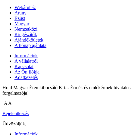
Webáruház
Arany
Ezüst
Magyar
Nemzetközi
Kiegészítők
Ajándékötletek
A hónap ajánlata
Információk
A vállalatról
Kapcsolat
Az Ön fiókja
Adatkezelés
Hold Magyar Éremkibocsátó Kft. - Érmék és emlékérmek hivatalos
forgalmazója!
-A
A+
Bejelentkezés
Üdvözöljük,
Információk