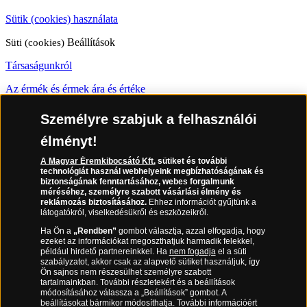
Sütik (cookies) használata
Süti (cookies)
Beállítások
Társaságunkról
Az érmék és érmek ára és értéke
Gyakran ismételt kérdések
Személyre szabjuk a felhasználói
Adatkezelés
élményt!
A Magyar Éremkibocsátó Kft.
sütiket és további
06 80 888 889
technológiát használ webhelyeink megbízhatóságának és
biztonságának fenntartásához, webes forgalmunk
méréséhez, személyre szabott vásárlási élmény és
reklámozás biztosításához.
Ehhez információt gyűjtünk a
látogatókról, viselkedésükről és eszközeikről.
(díjmentesen hívható hétfőtől csütörtökig 9.00 és 17.00 óra között,
péntekenként 9.00 és 15.00 óra között)
Ha Ön a
„Rendben”
gombot választja, azzal elfogadja, hogy
ezeket az információkat megoszthatjuk harmadik felekkel,
például hirdető partnereinkkel. Ha
nem fogadja
el a süti
szabályzatot, akkor csak az alapvető sütiket használjuk, így
Ön sajnos nem részesülhet személyre szabott
tartalmainkban. További részletekért és a beállítások
módosításához válassza a „Beállítások” gombot. A
beállításokat bármikor módosíthatja. További információért