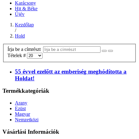
Karácsony
Hit & Béke
Újév
Kezdőlap
/
Hold
Írja be a címrészt
Tételek #
55 évvel ezelőtt az emberiség meghódította a
Holdat!
Termékkategóriák
Arany
Ezüst
Magyar
Nemzetközi
Vásárlási Információk