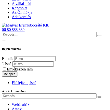
A vállalatról
Kapcsolat
Az Ön fiókja
Adatkezelés
06 80 888 889
Bejelentkezés
E-mail:
Jelszó
Emlékezzen rám
Belépés
Elfelejtett jelszó
Az Ön kosara üres.
Webáruház
Arany