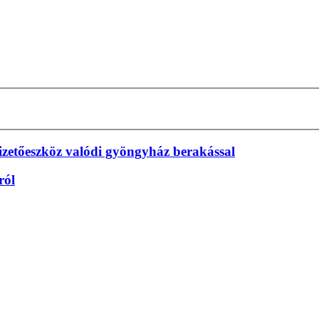
 fizetőeszköz valódi gyöngyház berakással
ról