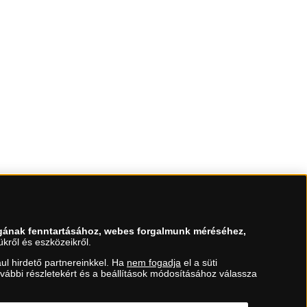
gának fenntartásához, webes forgalmunk méréséhez,
kről és eszközeikről.
ul hirdető partnereinkkel. Ha
nem fogadja
el a süti
ovábbi részletekért és a beállítások módosításához válassza