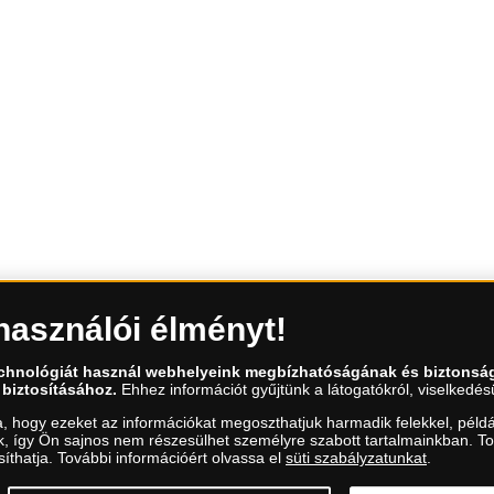
használói élményt!
ntekenként 9.00 és 15.00 óra között)
echnológiát használ webhelyeink megbízhatóságának és biztonsá
 biztosításához.
Ehhez információt gyűjtünk a látogatókról, viselkedésü
a, hogy ezeket az információkat megoszthatjuk harmadik felekkel, példá
uk, így Ön sajnos nem részesülhet személyre szabott tartalmainkban. T
íthatja. További információért olvassa el
süti szabályzatunkat
.