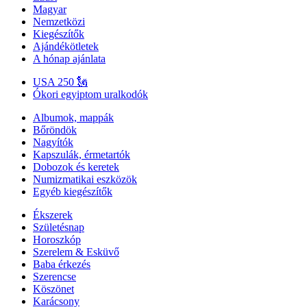
Magyar
Nemzetközi
Kiegészítők
Ajándékötletek
A hónap ajánlata
USA 250 🗽
Ókori egyiptom uralkodók
Albumok, mappák
Bőröndök
Nagyítók
Kapszulák, érmetartók
Dobozok és keretek
Numizmatikai eszközök
Egyéb kiegészítők
Ékszerek
Születésnap
Horoszkóp
Szerelem & Esküvő
Baba érkezés
Szerencse
Köszönet
Karácsony