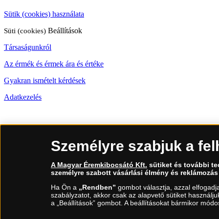
Sütik (cookies) használata
Süti (cookies)
Beállítások
Társaságunkról
Az érmék és érmek ára és értéke
Gyakran ismételt kérdések
Adatkezelés
06 80 888 889
Személyre szabjuk a fel
(díjmentesen hívható hétfőtől csütörtökig 9.00 és 17.00 óra között, pé
A Magyar Éremkibocsátó Kft.
sütiket és további t
személyre szabott vásárlási élmény és reklámozás
Ha Ön a
„Rendben”
gombot választja, azzal elfogadj
szabályzatot, akkor csak az alapvető sütiket használj
a „Beállítások” gombot. A beállításokat bármikor módos