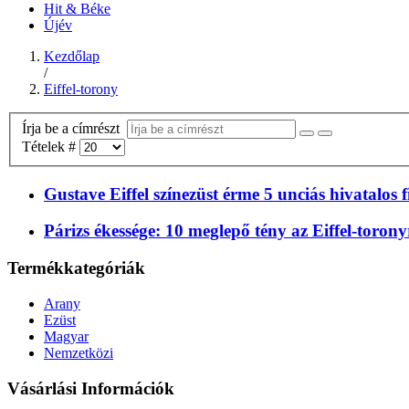
Hit & Béke
Újév
Kezdőlap
/
Eiffel-torony
Írja be a címrészt
Tételek #
Gustave Eiffel színezüst érme 5 unciás hivatalos
Párizs ékessége: 10 meglepő tény az Eiffel-torony
Termékkategóriák
Arany
Ezüst
Magyar
Nemzetközi
Vásárlási Információk