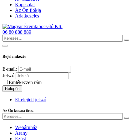
Kapcsolat
Az Ön fiókja
Adatkezelés
06 80 888 889
Bejelentkezés
E-mail:
Jelszó
Emlékezzen rám
Belépés
Elfelejtett jelszó
Az Ön kosara üres.
Webáruház
Arany
Ezüst