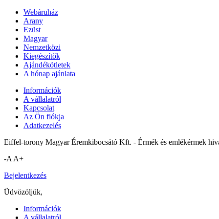
Webáruház
Arany
Ezüst
Magyar
Nemzetközi
Kiegészítők
Ajándékötletek
A hónap ajánlata
Információk
A vállalatról
Kapcsolat
Az Ön fiókja
Adatkezelés
Eiffel-torony Magyar Éremkibocsátó Kft. - Érmék és emlékérmek hiva
-A
A+
Bejelentkezés
Üdvözöljük,
Információk
A vállalatról