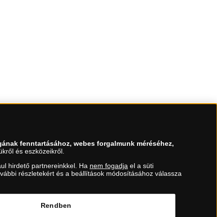
gának fenntartásához, webes forgalmunk méréséhez,
kről és eszközeikről.
ul hirdető partnereinkkel. Ha
nem fogadja
el a süti
ovábbi részletekért és a beállítások módosításához válassza
Rendben