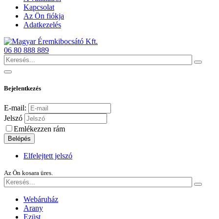
Kapcsolat
Az Ön fiókja
Adatkezelés
06 80 888 889
Bejelentkezés
E-mail:
Jelszó
Emlékezzen rám
Belépés
Elfelejtett jelszó
Az Ön kosara üres.
Webáruház
Arany
Ezüst