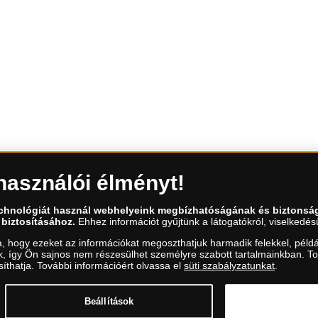
használói élményt!
ntekenként 9.00 és 15.00 óra között)
echnológiát használ webhelyeink megbízhatóságának és biztonsá
 biztosításához.
Ehhez információt gyűjtünk a látogatókról, viselkedésü
a, hogy ezeket az információkat megoszthatjuk harmadik felekkel, példá
uk, így Ön sajnos nem részesülhet személyre szabott tartalmainkban. T
íthatja. További információért olvassa el
süti szabályzatunkat
.
Beállítások