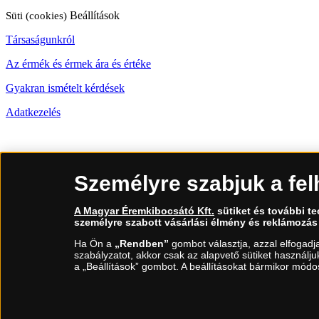
Süti (cookies)
Beállítások
Társaságunkról
Az érmék és érmek ára és értéke
Gyakran ismételt kérdések
Adatkezelés
06 80 888 889
Személyre szabjuk a fel
(díjmentesen hívható hétfőtől csütörtökig 9.00 és 17.00 óra között, pé
A Magyar Éremkibocsátó Kft.
sütiket és további t
személyre szabott vásárlási élmény és reklámozás
Ha Ön a
„Rendben”
gombot választja, azzal elfogadj
szabályzatot, akkor csak az alapvető sütiket használj
a „Beállítások” gombot. A beállításokat bármikor módos