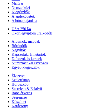
Magyar
Nemzetközi
Kiegészítők
Ajándékötletek
A hónap ajánlata
USA 250 🗽
Ókori egyiptom uralkodók
Albumok, mappák
Bőröndök
Nagyítók
Kapszulák, érmetartók
Dobozok és keretek
Numizmatikai eszközök
Egyéb kiegészítők
Ékszerek
Születésnap
Horoszkóp
Szerelem & Esküvő
Baba érkezés
Szerencse
Köszönet
Karácsony