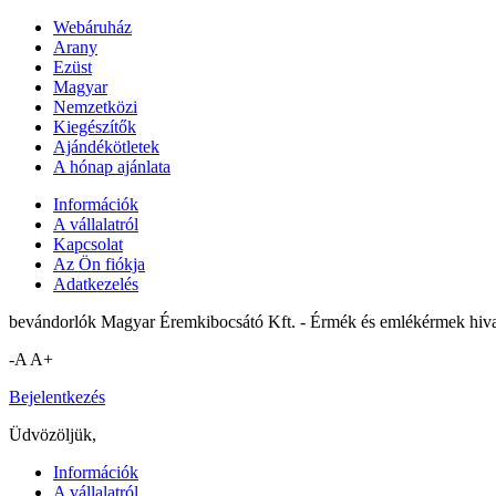
Webáruház
Arany
Ezüst
Magyar
Nemzetközi
Kiegészítők
Ajándékötletek
A hónap ajánlata
Információk
A vállalatról
Kapcsolat
Az Ön fiókja
Adatkezelés
bevándorlók Magyar Éremkibocsátó Kft. - Érmék és emlékérmek hiva
-A
A+
Bejelentkezés
Üdvözöljük,
Információk
A vállalatról