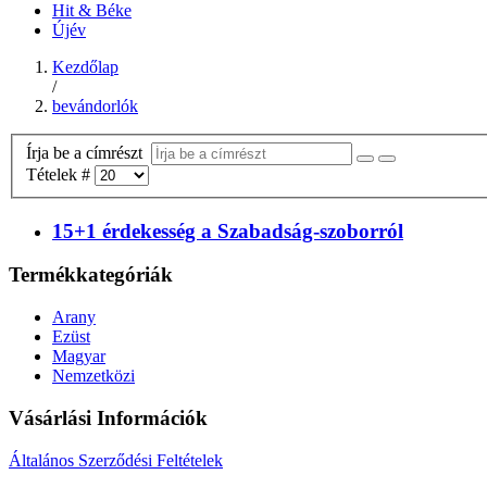
Hit & Béke
Újév
Kezdőlap
/
bevándorlók
Írja be a címrészt
Tételek #
15+1 érdekesség a Szabadság-szoborról
Termékkategóriák
Arany
Ezüst
Magyar
Nemzetközi
Vásárlási Információk
Általános Szerződési Feltételek