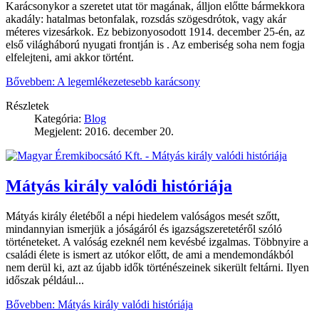
Karácsonykor a szeretet utat tör magának, álljon előtte bármekkora
akadály: hatalmas betonfalak, rozsdás szögesdrótok, vagy akár
méteres vizesárkok. Ez bebizonyosodott 1914. december 25-én, az
első világháború nyugati frontján is . Az emberiség soha nem fogja
elfelejteni, ami akkor történt.
Bővebben: A legemlékezetesebb karácsony
Részletek
Kategória:
Blog
Megjelent: 2016. december 20.
Mátyás király valódi históriája
Mátyás király életéből a népi hiedelem valóságos mesét szőtt,
mindannyian ismerjük a jóságáról és igazságszeretetéről szóló
történeteket. A valóság ezeknél nem kevésbé izgalmas. Többnyire a
családi élete is ismert az utókor előtt, de ami a mendemondákból
nem derül ki, azt az újabb idők történészeinek sikerült feltárni. Ilyen
időszak például...
Bővebben: Mátyás király valódi históriája