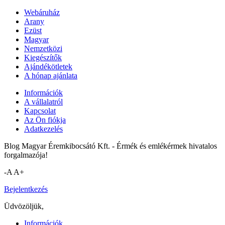
Webáruház
Arany
Ezüst
Magyar
Nemzetközi
Kiegészítők
Ajándékötletek
A hónap ajánlata
Információk
A vállalatról
Kapcsolat
Az Ön fiókja
Adatkezelés
Blog Magyar Éremkibocsátó Kft. - Érmék és emlékérmek hivatalos
forgalmazója!
-A
A+
Bejelentkezés
Üdvözöljük,
Információk