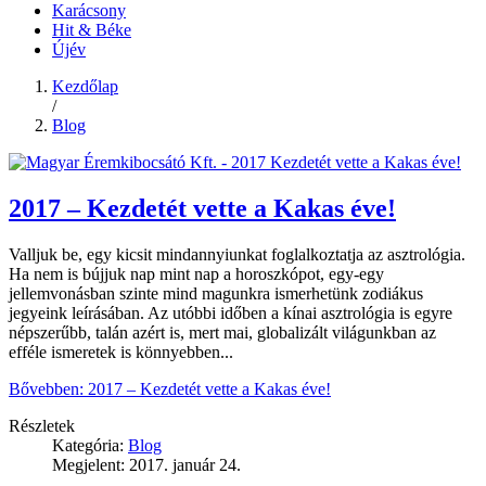
Karácsony
Hit & Béke
Újév
Kezdőlap
/
Blog
2017 – Kezdetét vette a Kakas éve!
Valljuk be, egy kicsit mindannyiunkat foglalkoztatja az asztrológia.
Ha nem is bújjuk nap mint nap a horoszkópot, egy-egy
jellemvonásban szinte mind magunkra ismerhetünk zodiákus
jegyeink leírásában. Az utóbbi időben a kínai asztrológia is egyre
népszerűbb, talán azért is, mert mai, globalizált világunkban az
efféle ismeretek is könnyebben...
Bővebben: 2017 – Kezdetét vette a Kakas éve!
Részletek
Kategória:
Blog
Megjelent: 2017. január 24.