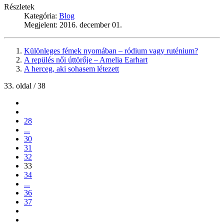
Részletek
Kategória:
Blog
Megjelent: 2016. december 01.
Különleges fémek nyomában – ródium vagy ruténium?
A repülés női úttörője – Amelia Earhart
A herceg, aki sohasem létezett
33. oldal / 38
28
...
30
31
32
33
34
...
36
37