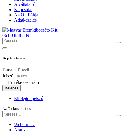
A vállalatról
Kapcsolat
Az Ön fiókja
Adatkezelés
06 80 888 889
Bejelentkezés
E-mail:
Jelszó
Emlékezzen rám
Belépés
Elfelejtett jelszó
Az Ön kosara üres.
Webáruház
Arany