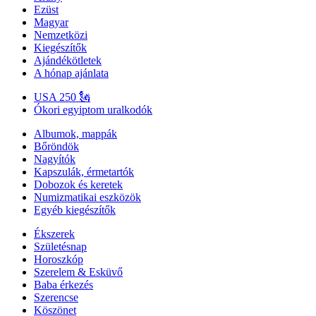
Ezüst
Magyar
Nemzetközi
Kiegészítők
Ajándékötletek
A hónap ajánlata
USA 250 🗽
Ókori egyiptom uralkodók
Albumok, mappák
Bőröndök
Nagyítók
Kapszulák, érmetartók
Dobozok és keretek
Numizmatikai eszközök
Egyéb kiegészítők
Ékszerek
Születésnap
Horoszkóp
Szerelem & Esküvő
Baba érkezés
Szerencse
Köszönet