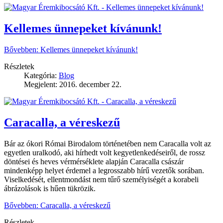
Kellemes ünnepeket kívánunk!
Bővebben: Kellemes ünnepeket kívánunk!
Részletek
Kategória:
Blog
Megjelent: 2016. december 22.
Caracalla, a véreskezű
Bár az ókori Római Birodalom történetében nem Caracalla volt az
egyetlen uralkodó, aki hírhedt volt kegyetlenkedéseiről, de rossz
döntései és heves vérmérséklete alapján Caracalla császár
mindenképp helyet érdemel a legrosszabb hírű vezetők sorában.
Viselkedését, ellentmondást nem tűrő személyiségét a korabeli
ábrázolások is hűen tükrözik.
Bővebben: Caracalla, a véreskezű
Részletek