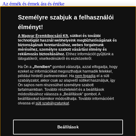
Az érmék és érmek ára és értéke
Gyakran ismételt kérdések
Személyre szabjuk a felhasználói
Adatkezelés
élményt!
A Magyar Éremkibocsátó Kft.
sütiket és további
06 80 888 889
technológiát használ webhelyeink megbízhatóságának és
biztonságának fenntartásához, webes forgalmunk
méréséhez, személyre szabott vásárlási élmény és
reklámozás biztosításához.
Ehhez információt gyűjtünk a
látogatókról, viselkedésükről és eszközeikről.
(díjmentesen hívható hétfőtől csütörtökig 9.00 és 17.00 óra között,
péntekenként 9.00 és 15.00 óra között)
Ha Ön a
„Rendben”
gombot választja, azzal elfogadja, hogy
ezeket az információkat megoszthatjuk harmadik felekkel,
például hirdető partnereinkkel. Ha
nem fogadja
el a süti
szabályzatot, akkor csak az alapvető sütiket használjuk, így
Ön sajnos nem részesülhet személyre szabott
tartalmainkban. További részletekért és a beállítások
módosításához válassza a „Beállítások” gombot. A
beállításokat bármikor módosíthatja. További információért
olvassa el
süti szabályzatunkat
.
Magyar Éremkibocsátó Kft. 1134 Budapest, Váci út 33.
Cégjegyzékszám: 01-09-957944, Adószám: 23275395-2-41 A
Beállítások
Társaság a Magyar Kereskedelmi Engedélyezési Hivatal
Nemesfémvizsgáló és Hitelesítő Hatóság (1089 Budapest, Bláthy