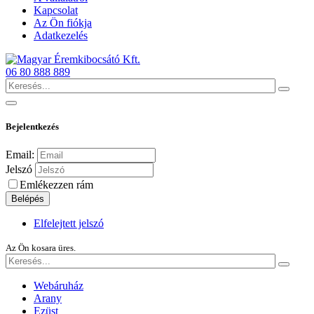
Kapcsolat
Az Ön fiókja
Adatkezelés
06 80 888 889
Bejelentkezés
Email:
Jelszó
Emlékezzen rám
Belépés
Elfelejtett jelszó
Az Ön kosara üres.
Webáruház
Arany
Ezüst