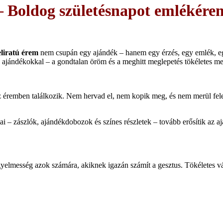
– Boldog születésnapot emlékére
eliratú érem
nem csupán egy ajándék – hanem egy érzés, egy emlék, egy
és ajándékokkal – a gondtalan öröm és a meghitt meglepetés tökéletes meg
 az éremben találkozik. Nem hervad el, nem kopik meg, és nem merül fel
i – zászlók, ajándékdobozok és színes részletek – tovább erősítik az 
yelmesség azok számára, akiknek igazán számít a gesztus. Tökéletes v