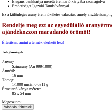
Elegáns bankkártya méretű éremtartó kártyába csomagolva
Eredetiséget Igazoló Tanúsítvánnyal
Ez a különleges arany érem tökéletes választás, amely a születésnap i
Rendelje meg ezt az egyedülálló aranyérme
ajándékozzon maradandó örömöt!
Értesítsen, amint a termék elérhető lesz!
Tulajdonságok
Anyag:
Színarany (Au 999/1000)
Átmérő:
16 mm
Tömeg:
1/1000 uncia; 0,0311 g
Érmetartó kártya mérete:
85 x 54 mm
Megosztom:
Vásárlási feltételek