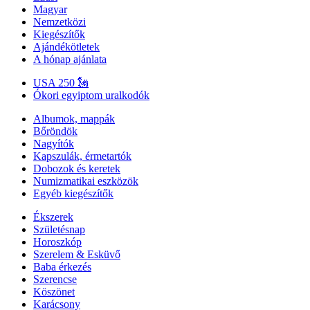
Magyar
Nemzetközi
Kiegészítők
Ajándékötletek
A hónap ajánlata
USA 250 🗽
Ókori egyiptom uralkodók
Albumok, mappák
Bőröndök
Nagyítók
Kapszulák, érmetartók
Dobozok és keretek
Numizmatikai eszközök
Egyéb kiegészítők
Ékszerek
Születésnap
Horoszkóp
Szerelem & Esküvő
Baba érkezés
Szerencse
Köszönet
Karácsony