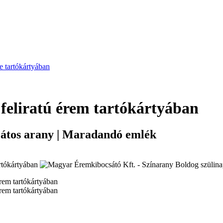
 tartókártyában
 feliratú érem tartókártyában
arátos arany | Maradandó emlék