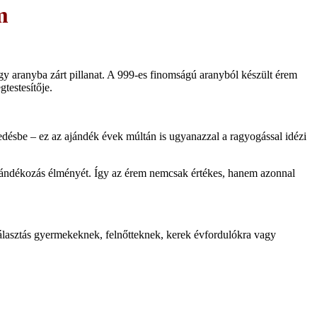
m
 aranyba zárt pillanat. A 999-es finomságú aranyból készült érem
testesítője.
edésbe – ez az ajándék évek múltán is ugyanazzal a ragyogással idézi
ajándékozás élményét. Így az érem nemcsak értékes, hanem azonnal
álasztás gyermekeknek, felnőtteknek, kerek évfordulókra vagy