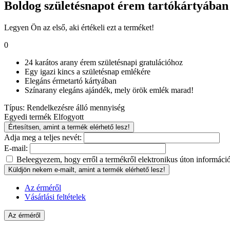
Boldog születésnapot érem tartókártyában
Legyen Ön az első, aki értékeli ezt a terméket!
0
24 karátos arany érem születésnapi gratulációhoz
Egy igazi kincs a születésnap emlékére
Elegáns érmetartó kártyában
Színarany elegáns ajándék, mely örök emlék marad!
Típus:
Rendelkezésre álló mennyiség
Egyedi termék
Elfogyott
Értesítsen, amint a termék elérhető lesz!
Adja meg a teljes nevét:
E-mail:
Beleegyezem, hogy erről a termékről elektronikus úton információ
Küldjön nekem e-mailt, amint a termék elérhető lesz!
Az érméről
Vásárlási feltételek
Az érméről