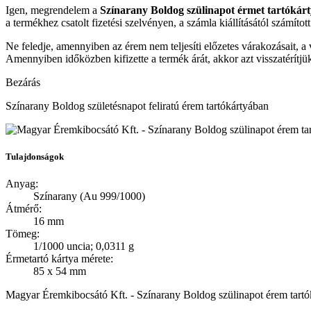
Igen, megrendelem
a
Színarany Boldog szülinapot érmet tartókár
a termékhez csatolt fizetési szelvényen, a számla kiállításától számítot
Ne feledje, amennyiben az érem nem teljesíti előzetes várakozásait, a v
A
mennyiben időközben kifizette a termék árát, akkor azt visszatérítj
Bezárás
Színarany Boldog születésnapot feliratú érem tartókártyában
Tulajdonságok
Anyag:
Színarany (Au 999/1000)
Átmérő:
16 mm
Tömeg:
1/1000 uncia; 0,0311 g
Érmetartó kártya mérete:
85 x 54 mm
Magyar Éremkibocsátó Kft. - Színarany Boldog szülinapot érem tartó