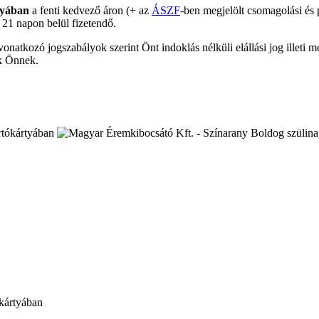
tyában
a fenti kedvező áron (+ az
ÁSZF
-ben megjelölt csomagolási és 
t 21 napon belül fizetendő.
onatkozó jogszabályok szerint Önt indoklás nélküli elállási jog illeti m
ük Önnek.
kártyában