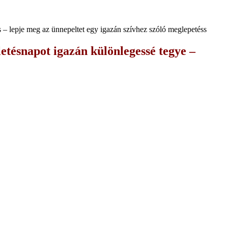
is – lepje meg az ünnepeltet egy igazán szívhez szóló meglepetéss
etésnapot igazán különlegessé tegye –