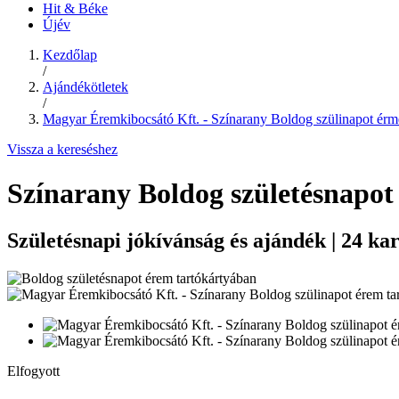
Hit & Béke
Újév
Kezdőlap
/
Ajándékötletek
/
Magyar Éremkibocsátó Kft. - Színarany Boldog szülinapot érme
Vissza a kereséshez
Színarany Boldog születésnapot
Születésnapi jókívánság és ajándék | 24 k
Elfogyott