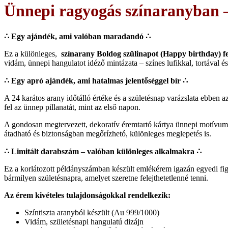
Ünnepi ragyogás színaranyban 
∴ Egy ajándék, ami valóban maradandó
∴
Ez a különleges,
színarany Boldog szülinapot (Happy birthday) f
vidám, ünnepi hangulatot idéző mintázata – színes lufikkal, tortával 
∴ Egy apró ajándék, ami hatalmas jelentőséggel bír ∴
A 24 karátos arany időtálló értéke és a születésnap varázslata ebben
fel az ünnep pillanatát, mint az első napon.
A gondosan megtervezett, dekoratív éremtartó kártya ünnepi motívuma
átadható és biztonságban megőrízhetó, különleges meglepetés is.
∴ Limitált darabszám – valóban különleges alkalmakra ∴
Ez a korlátozott példányszámban készült emlékérem igazán egyedi fig
bármilyen születésnapra, amelyet szeretne felejthetetlenné tenni.
Az érem kivételes tulajdonságokkal rendelkezik:
Színtiszta aranyból készült (Au 999/1000)
Vidám, születésnapi hangulatú dizájn