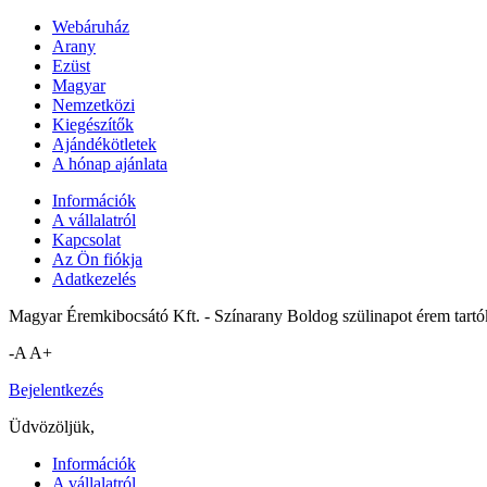
Webáruház
Arany
Ezüst
Magyar
Nemzetközi
Kiegészítők
Ajándékötletek
A hónap ajánlata
Információk
A vállalatról
Kapcsolat
Az Ön fiókja
Adatkezelés
Magyar Éremkibocsátó Kft. - Színarany Boldog szülinapot érem tartó
-A
A+
Bejelentkezés
Üdvözöljük,
Információk
A vállalatról