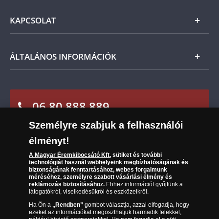
Ezüst
számított 21 napon belül
fizetendő.
Általános Szerződési Feltételek
KAPCSOLAT
Magyar
Fizetés
Nemzetközi
Csomagolási és postaköltség
Ügyfélszolgálat
ÁLTALÁNOS INFORMÁCIÓK
Szállítási módok
Leiratkozás a hírlevélről
Kézbesítés
Karrier
Sütik (cookies) használata
Reklamáció
06 80 888 889
Süti (cookies)
Beállítások
Visszaküldés
Társaságunkról
Személyre szabjuk a felhasználói
(díjmentesen hívható hétfőtől csütörtökig 9.00 és 17.00
Elállási űrlap
Az érmék és érmek ára és értéke
óra között, péntekenként 9.00 és 15.00 óra között)
élményt!
A Magyar Éremkibocsátó Kft.
sütiket és további
Gyakran ismételt kérdések
technológiát használ webhelyeink megbízhatóságának és
biztonságának fenntartásához, webes forgalmunk
Adatkezelés
méréséhez, személyre szabott vásárlási élmény és
reklámozás biztosításához.
Ehhez információt gyűjtünk a
látogatókról, viselkedésükről és eszközeikről.
Ha Ön a
„Rendben”
gombot választja, azzal elfogadja, hogy
ezeket az információkat megoszthatjuk harmadik felekkel,