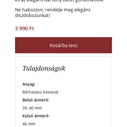
Ne habozzon, rendelje meg elegáns
díszdobozunkat!
3 990 Ft
Kosárba tesz
Tulajdonságok
Anyag:
Bőrhatású bevonat
Belső átmérő:
39, 40 mm
Külső átmérő:
46 mm