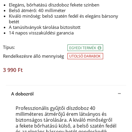
Elegáns, bőrhatású díszdoboz fekete színben
Belső átmérő: 40 milliméter
Kiváló minőség: belső szatén fedél és elegáns bársony
betét
A tanúsítványok tárolása biztosított
14 napos visszaküldési garancia
Típus:
EGYEDI TERMÉK
Rendelkezésre álló mennyiség
UTOLSÓ DARABOK
3 990 Ft
A dobozról
Professzionális gyűjtői díszdoboz 40
milliméteres átmérőjű érem látványos és
biztonságos tárolására. A kiváló minőségről
a fekete bőrhatású külső, a belső szatén fedél
és az elegáns bársony betét gondoskodik.