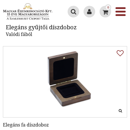
0
Elegáns gyűjtői díszdoboz
Elegáns gyűjtői díszdoboz
Valódi fából
Elegáns fa díszdoboz