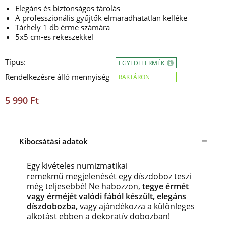
Elegáns és biztonságos tárolás
A professzionális gyűjtők elmaradhatatlan kelléke
Tárhely 1 db érme számára
5x5 cm-es rekeszekkel
Típus:
EGYEDI TERMÉK
Rendelkezésre álló mennyiség
RAKTÁRON
5 990 Ft
Kibocsátási adatok
Egy kivételes numizmatikai
remekmű megjelenését egy díszdoboz teszi
még teljesebbé! Ne habozzon,
tegye érmét
vagy érméjét valódi fából készült, elegáns
díszdobozba,
vagy ajándékozza a különleges
alkotást ebben a dekoratív dobozban!