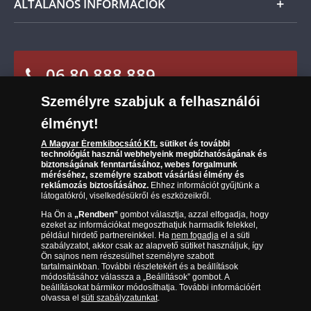
bemutatásához. Adatait harmadik félnek nem
ÁLTALÁNOS INFORMÁCIÓK
adjuk át. Jelen nyilatkozat az adatkezelőhöz
Szállítási módok
Leiratkozás a hírlevélről
intézett visszavonásig érvényes. A Magyar
Kézbesítés
Éremkibocsátó Kft. az ügyfelei személyes adatait
Karrier
Sütik (cookies) használata
az Információs önrendelkezési jogról és az
Reklamáció
információszabadságról szóló 2011. évi CXII.
06 80 888 889
Süti (cookies)
Beállítások
törvény rendelkezéseinek megfelelően, önkéntes
Visszaküldés
Társaságunkról
hozzájárulás alapján kezeli.
Személyre szabjuk a felhasználói
(díjmentesen hívható hétfőtől csütörtökig 9.00 és 17.00
Elállási űrlap
Az érmék és érmek ára és értéke
óra között, péntekenként 9.00 és 15.00 óra között)
élményt!
A Magyar Éremkibocsátó Kft.
sütiket és további
Gyakran ismételt kérdések
technológiát használ webhelyeink megbízhatóságának és
biztonságának fenntartásához, webes forgalmunk
Adatkezelés
méréséhez, személyre szabott vásárlási élmény és
reklámozás biztosításához.
Ehhez információt gyűjtünk a
látogatókról, viselkedésükről és eszközeikről.
Ha Ön a
„Rendben”
gombot választja, azzal elfogadja, hogy
ezeket az információkat megoszthatjuk harmadik felekkel,
például hirdető partnereinkkel. Ha
nem fogadja
el a süti
szabályzatot, akkor csak az alapvető sütiket használjuk, így
Ön sajnos nem részesülhet személyre szabott
tartalmainkban. További részletekért és a beállítások
módosításához válassza a „Beállítások” gombot. A
beállításokat bármikor módosíthatja. További információért
olvassa el
süti szabályzatunkat
.
Magyar Éremkibocsátó Kft. 1134 Budapest, Váci út 33. Cégjegyzékszám: 01-09-