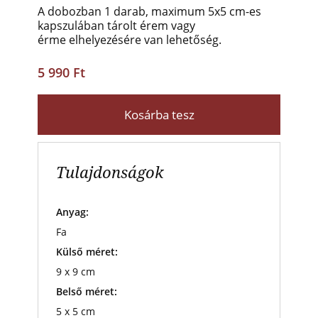
A dobozban 1 darab, maximum 5x5 cm-es
kapszulában tárolt érem vagy
érme elhelyezésére van lehetőség.
5 990 Ft
Kosárba tesz
Tulajdonságok
Anyag:
Fa
Külső méret:
9 x 9 cm
Belső méret:
5 x 5 cm