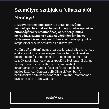
Leiratkozás a hírlevélről
Kézbesítés
Karrier
Személyre szabjuk a felhasználói
Sütik (cookies) használata
Reklamáció
élményt!
06 80 888 889
Süti (cookies)
Beállítások
Visszaküldés
A Magyar Éremkibocsátó Kft.
sütiket és további
Társaságunkról
technológiát használ webhelyeink megbízhatóságának és
(díjmentesen hívható hétfőtől csütörtökig 9.00 és 17.00
Elállási űrlap
biztonságának fenntartásához, webes forgalmunk
Az érmék és érmek ára és értéke
óra között, péntekenként 9.00 és 15.00 óra között)
méréséhez, személyre szabott vásárlási élmény és
reklámozás biztosításához.
Ehhez információt gyűjtünk a
látogatókról, viselkedésükről és eszközeikről.
Gyakran ismételt kérdések
Ha Ön a
„Rendben”
gombot választja, azzal elfogadja, hogy
Adatkezelés
ezeket az információkat megoszthatjuk harmadik felekkel,
például hirdető partnereinkkel. Ha
nem fogadja
el a süti
szabályzatot, akkor csak az alapvető sütiket használjuk, így
Ön sajnos nem részesülhet személyre szabott
tartalmainkban. További részletekért és a beállítások
módosításához válassza a „Beállítások” gombot. A
beállításokat bármikor módosíthatja. További információért
olvassa el
süti szabályzatunkat
.
Beállítások
Magyar Éremkibocsátó Kft. 1134 Budapest, Váci út 33. Cégjegyzékszám: 01-09-
957944, Adószám: 23275395-2-41 A Társaság a Magyar Kereskedelmi
Engedélyezési Hivatal Nemesfémvizsgáló és Hitelesítő Hatóság (1089 Budapest,