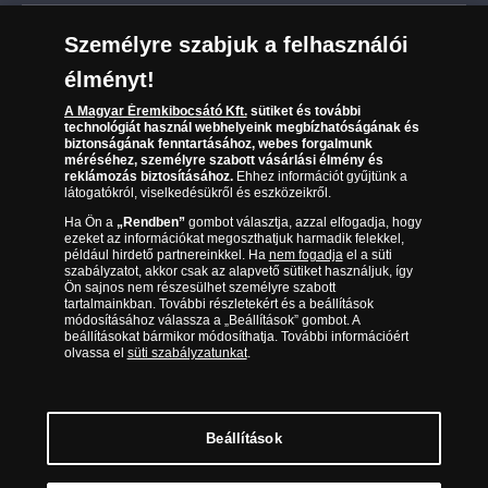
Leiratkozás a hírlevélről
Kézbesítés
Karrier
Személyre szabjuk a felhasználói
Sütik (cookies) használata
Reklamáció
élményt!
06 80 888 889
Süti (cookies)
Beállítások
Visszaküldés
A Magyar Éremkibocsátó Kft.
sütiket és további
Társaságunkról
technológiát használ webhelyeink megbízhatóságának és
(díjmentesen hívható hétfőtől csütörtökig 9.00 és 17.00
Elállási űrlap
biztonságának fenntartásához, webes forgalmunk
Az érmék és érmek ára és értéke
óra között, péntekenként 9.00 és 15.00 óra között)
méréséhez, személyre szabott vásárlási élmény és
reklámozás biztosításához.
Ehhez információt gyűjtünk a
látogatókról, viselkedésükről és eszközeikről.
Gyakran ismételt kérdések
Ha Ön a
„Rendben”
gombot választja, azzal elfogadja, hogy
Adatkezelés
ezeket az információkat megoszthatjuk harmadik felekkel,
például hirdető partnereinkkel. Ha
nem fogadja
el a süti
szabályzatot, akkor csak az alapvető sütiket használjuk, így
Ön sajnos nem részesülhet személyre szabott
tartalmainkban. További részletekért és a beállítások
módosításához válassza a „Beállítások” gombot. A
beállításokat bármikor módosíthatja. További információért
olvassa el
süti szabályzatunkat
.
Beállítások
Magyar Éremkibocsátó Kft. 1134 Budapest, Váci út 33. Cégjegyzékszám: 01-09-
957944, Adószám: 23275395-2-41 A Társaság a Magyar Kereskedelmi
Engedélyezési Hivatal Nemesfémvizsgáló és Hitelesítő Hatóság (1089 Budapest,