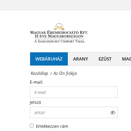
Az
-
Ön
Érmék
fiókja
és
Magyar
emlékérmek
Éremkibocsátó
hivatalos
Kft.
WEBÁRUHÁZ
ARANY
EZÜST
MA
forgalmazója!
-
Kezdőlap
Az Ön fiókja
/
Érmék
E-mail:
és
emlékérmek
Jelszó
hivatalos
forgalmazója!
Emlékezzen rám