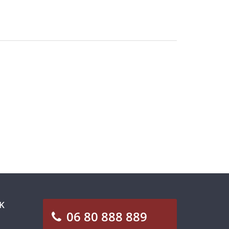
K
06 80 888 889