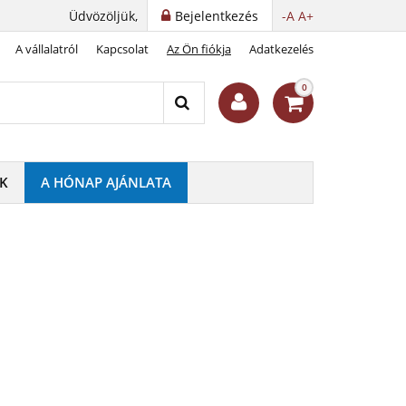
Üdvözöljük,
Bejelentkezés
-A
A+
A vállalatról
Kapcsolat
Az Ön fiókja
Adatkezelés
0
K
A HÓNAP AJÁNLATA