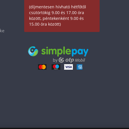
(díjmentesen hívható hétfőtől
csütörtökig 9.00 és 17.00 óra
között, péntekenként 9.00 és
15.00 óra között)
éke