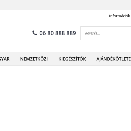
Információk
06 80 888 889
GYAR
NEMZETKÖZI
KIEGÉSZÍTŐK
AJÁNDÉKÖTLETE