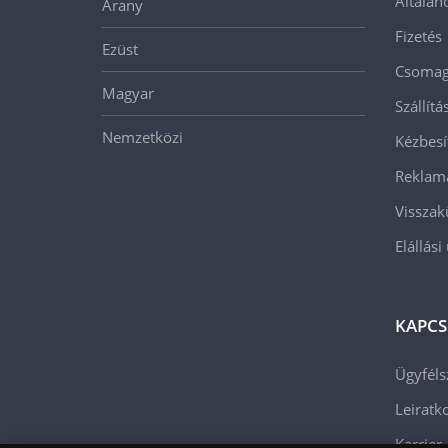
Általán
Arany
Fizetés
Ezüst
Csomago
Magyar
Szállít
Nemzetközi
Kézbesí
Reklam
Visszak
Elállási
KAPCS
Ügyféls
Leiratko
Karrier