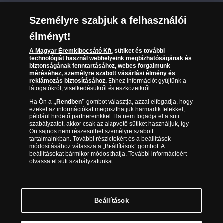
Leiratkozás a hírlevélről
Kézbesítés
Karrier
Személyre szabjuk a felhasználói
Sütik (cookies) használata
Reklamáció
élményt!
06 80 888 889
Süti (cookies)
Beállítások
Visszaküldés
A Magyar Éremkibocsátó Kft.
sütiket és további
Társaságunkról
technológiát használ webhelyeink megbízhatóságának és
(díjmentesen hívható hétfőtől csütörtökig 9.00 és 17.00
Elállási űrlap
biztonságának fenntartásához, webes forgalmunk
Az érmék és érmek ára és értéke
óra között, péntekenként 9.00 és 15.00 óra között)
méréséhez, személyre szabott vásárlási élmény és
reklámozás biztosításához.
Ehhez információt gyűjtünk a
látogatókról, viselkedésükről és eszközeikről.
Gyakran ismételt kérdések
Ha Ön a
„Rendben”
gombot választja, azzal elfogadja, hogy
Adatkezelés
ezeket az információkat megoszthatjuk harmadik felekkel,
például hirdető partnereinkkel. Ha
nem fogadja
el a süti
szabályzatot, akkor csak az alapvető sütiket használjuk, így
Ön sajnos nem részesülhet személyre szabott
tartalmainkban. További részletekért és a beállítások
módosításához válassza a „Beállítások” gombot. A
beállításokat bármikor módosíthatja. További információért
olvassa el
süti szabályzatunkat
.
Beállítások
Magyar Éremkibocsátó Kft. 1134 Budapest, Váci út 33. Cégjegyzékszám: 01-09-
957944, Adószám: 23275395-2-41 A Társaság a Magyar Kereskedelmi
Engedélyezési Hivatal Nemesfémvizsgáló és Hitelesítő Hatóság (1089 Budapest,