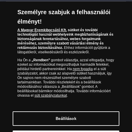
Leiratkozás a hírlevélről
Kézbesítés
Karrier
Személyre szabjuk a felhasználói
Sütik (cookies) használata
Reklamáció
élményt!
06 80 888 889
Süti (cookies)
Beállítások
Visszaküldés
A Magyar Éremkibocsátó Kft.
sütiket és további
Társaságunkról
technológiát használ webhelyeink megbízhatóságának és
(díjmentesen hívható hétfőtől csütörtökig 9.00 és 17.00
Elállási űrlap
biztonságának fenntartásához, webes forgalmunk
Az érmék és érmek ára és értéke
óra között, péntekenként 9.00 és 15.00 óra között)
méréséhez, személyre szabott vásárlási élmény és
reklámozás biztosításához.
Ehhez információt gyűjtünk a
látogatókról, viselkedésükről és eszközeikről.
Gyakran ismételt kérdések
Ha Ön a
„Rendben”
gombot választja, azzal elfogadja, hogy
Adatkezelés
ezeket az információkat megoszthatjuk harmadik felekkel,
például hirdető partnereinkkel. Ha
nem fogadja
el a süti
szabályzatot, akkor csak az alapvető sütiket használjuk, így
Ön sajnos nem részesülhet személyre szabott
tartalmainkban. További részletekért és a beállítások
módosításához válassza a „Beállítások” gombot. A
beállításokat bármikor módosíthatja. További információért
olvassa el
süti szabályzatunkat
.
Beállítások
Magyar Éremkibocsátó Kft. 1134 Budapest, Váci út 33. Cégjegyzékszám: 01-09-
957944, Adószám: 23275395-2-41 A Társaság a Magyar Kereskedelmi
Engedélyezési Hivatal Nemesfémvizsgáló és Hitelesítő Hatóság (1089 Budapest,