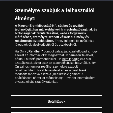
Leiratkozás a hírlevélről
Kézbesítés
Karrier
Személyre szabjuk a felhasználói
Sütik (cookies) használata
Reklamáció
élményt!
06 80 888 889
Süti (cookies)
Beállítások
Visszaküldés
A Magyar Éremkibocsátó Kft.
sütiket és további
Társaságunkról
technológiát használ webhelyeink megbízhatóságának és
(díjmentesen hívható hétfőtől csütörtökig 9.00 és 17.00
Elállási űrlap
biztonságának fenntartásához, webes forgalmunk
Az érmék és érmek ára és értéke
óra között, péntekenként 9.00 és 15.00 óra között)
méréséhez, személyre szabott vásárlási élmény és
reklámozás biztosításához.
Ehhez információt gyűjtünk a
látogatókról, viselkedésükről és eszközeikről.
Gyakran ismételt kérdések
Ha Ön a
„Rendben”
gombot választja, azzal elfogadja, hogy
Adatkezelés
ezeket az információkat megoszthatjuk harmadik felekkel,
például hirdető partnereinkkel. Ha
nem fogadja
el a süti
szabályzatot, akkor csak az alapvető sütiket használjuk, így
Ön sajnos nem részesülhet személyre szabott
tartalmainkban. További részletekért és a beállítások
módosításához válassza a „Beállítások” gombot. A
beállításokat bármikor módosíthatja. További információért
olvassa el
süti szabályzatunkat
.
Beállítások
Magyar Éremkibocsátó Kft. 1134 Budapest, Váci út 33. Cégjegyzékszám: 01-09-
957944, Adószám: 23275395-2-41 A Társaság a Magyar Kereskedelmi
Engedélyezési Hivatal Nemesfémvizsgáló és Hitelesítő Hatóság (1089 Budapest,