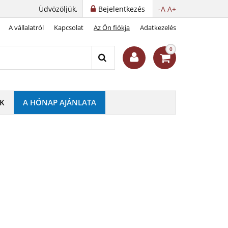
Üdvözöljük,
Bejelentkezés
-A
A+
A vállalatról
Kapcsolat
Az Ön fiókja
Adatkezelés
0
K
A HÓNAP AJÁNLATA