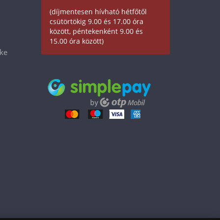
(díjmentesen hívható hétfőtől
csütörtökig 9.00 és 17.00 óra
között, péntekenként 9.00 és
15.00 óra között)
éke