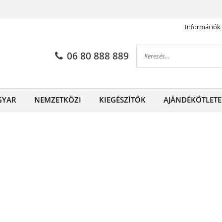
Információk
06 80 888 889
GYAR
NEMZETKÖZI
KIEGÉSZÍTŐK
AJÁNDÉKÖTLETE