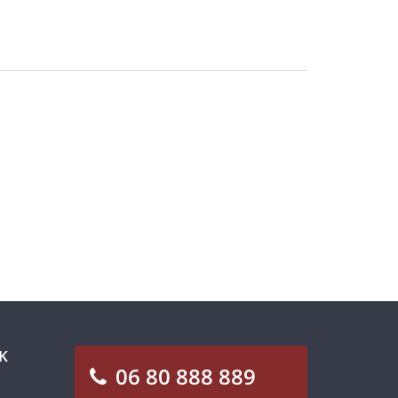
K
06 80 888 889