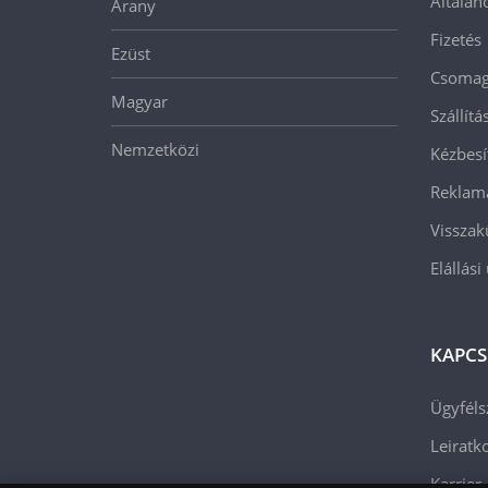
Általán
Arany
Fizetés
Ezüst
Csomago
Magyar
Szállít
Nemzetközi
Kézbesí
Reklam
Visszak
Elállási
KAPCS
Ügyféls
Leiratko
Karrier