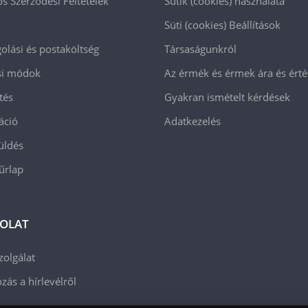
os Szerződési Feltételek
Sütik (cookies) használata
Süti (cookies)
Beállítások
lási és postaköltség
Társaságunkról
ási módok
Az érmék és érmek ára és ért
tés
Gyakran ismételt kérdések
áció
Adatkezelés
üldés
 űrlap
OLAT
zolgálat
zás a hírlevélről