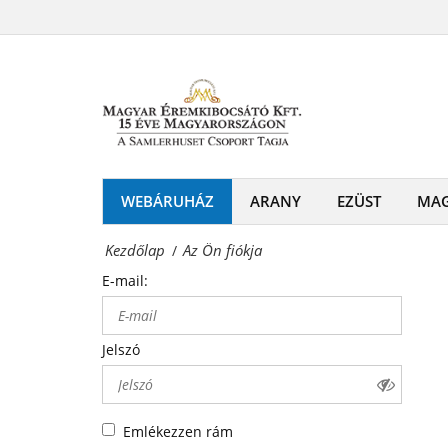
Az
-
Ön
Érmék
fiókja
és
Magyar
emlékérmek
Éremkibocsátó
hivatalos
Kft.
WEBÁRUHÁZ
ARANY
EZÜST
MA
forgalmazója!
-
Kezdőlap
Az Ön fiókja
/
Érmék
E-mail:
és
emlékérmek
Jelszó
hivatalos
forgalmazója!
Emlékezzen rám