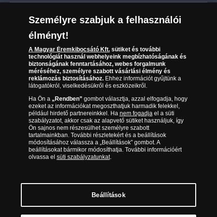
Leiratkozás a hírlevélről
Kézbesítés
Karrier
Személyre szabjuk a felhasználói
Sütik (cookies) használata
Reklamáció
élményt!
06 80 888 889
Süti (cookies)
Beállítások
Visszaküldés
A Magyar Éremkibocsátó Kft.
sütiket és további
Társaságunkról
technológiát használ webhelyeink megbízhatóságának és
(díjmentesen hívható hétfőtől csütörtökig 9.00 és 17.00
Elállási űrlap
biztonságának fenntartásához, webes forgalmunk
Az érmék és érmek ára és értéke
óra között, péntekenként 9.00 és 15.00 óra között)
méréséhez, személyre szabott vásárlási élmény és
reklámozás biztosításához.
Ehhez információt gyűjtünk a
látogatókról, viselkedésükről és eszközeikről.
Gyakran ismételt kérdések
Ha Ön a
„Rendben”
gombot választja, azzal elfogadja, hogy
Adatkezelés
ezeket az információkat megoszthatjuk harmadik felekkel,
például hirdető partnereinkkel. Ha
nem fogadja
el a süti
szabályzatot, akkor csak az alapvető sütiket használjuk, így
Ön sajnos nem részesülhet személyre szabott
tartalmainkban. További részletekért és a beállítások
módosításához válassza a „Beállítások” gombot. A
beállításokat bármikor módosíthatja. További információért
olvassa el
süti szabályzatunkat
.
Beállítások
Magyar Éremkibocsátó Kft. 1134 Budapest, Váci út 33. Cégjegyzékszám: 01-09-
957944, Adószám: 23275395-2-41 A Társaság a Magyar Kereskedelmi
Engedélyezési Hivatal Nemesfémvizsgáló és Hitelesítő Hatóság (1089 Budapest,