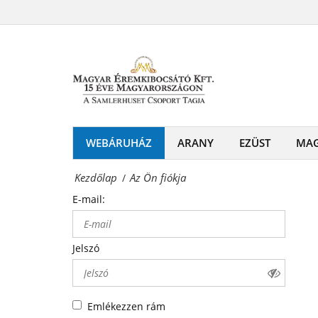
Az
-
Ön
Érmék
fiókja
és
Magyar
emlékérmek
Éremkibocsátó
hivatalos
Kft.
WEBÁRUHÁZ
ARANY
EZÜST
MA
forgalmazója!
-
Kezdőlap
Az Ön fiókja
/
Érmék
E-mail:
és
emlékérmek
Jelszó
hivatalos
forgalmazója!
Emlékezzen rám