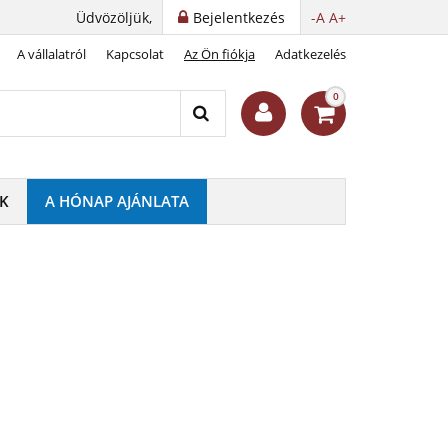
Üdvözöljük,
Bejelentkezés
-A
A+
A vállalatról
Kapcsolat
Az Ön fiókja
Adatkezelés
0
K
A HÓNAP AJÁNLATA