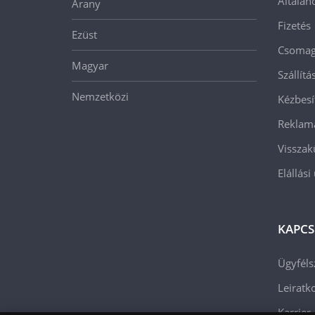
Általán
Arany
Fizetés
Ezüst
Csomago
Magyar
Szállít
Nemzetközi
Kézbesí
Reklam
Visszak
Elállási
KAPCS
Ügyféls
Leiratko
Karrier