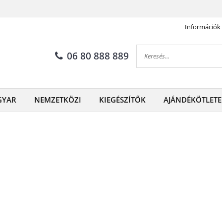
Információk
06 80 888 889
GYAR
NEMZETKÖZI
KIEGÉSZÍTŐK
AJÁNDÉKÖTLETE