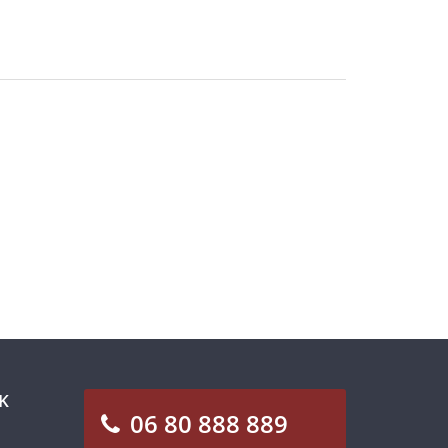
K
06 80 888 889