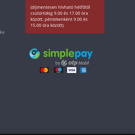
(díjmentesen hívható hétfőtől
csütörtökig 9.00 és 17.00 óra
között, péntekenként 9.00 és
15.00 óra között)
éke