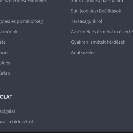
os Szerződési Feltételek
Sütik (cookies) használata
Süti (cookies)
Beállítások
lási és postaköltség
Társaságunkról
ási módok
Az érmék és érmek ára és ért
tés
Gyakran ismételt kérdések
áció
Adatkezelés
üldés
 űrlap
OLAT
zolgálat
zás a hírlevélről